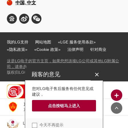
中国, 中文
我的LG支持
网站地图
«LGE 服务使用条款»
«隐私政策»
«Cookie 政策»
法律声明
针对商业
这是LG电子的官方主页，如果您想连接LG公司或其他LG附属公
司，请单击
版权归LG电子©2009-2025所有，并保留所有权利。
顾客的意见
关闭
您对LG电子售后服务有任何意见或
建议，
京ICP备10034732号
点击按钮马上进入
京公网安备11010502036426号
LG Jeong-Do Management Ethics Hotline
今天不再提示