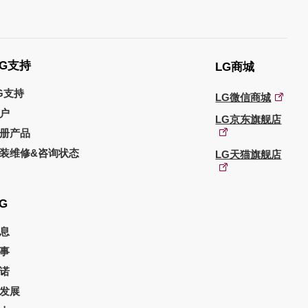
G支持
LG商城
G支持
LG微信商城
户
LG京东旗舰店
册产品
装维修&咨询状态
LG天猫旗舰店
G
息
事
诺
发展