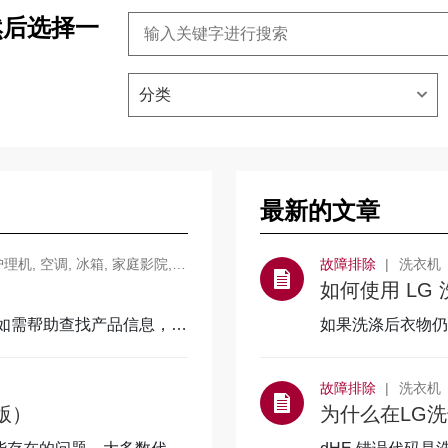
然后选择一
分类
最新的文章
 微波炉, 电视&回音壁, 一般显示器, 洗碗机, MULTI V 室内机, 条形音响, 商用显示器, 电视配件, 商用电视, Single, MULTI, 蓝光播放器
故障排除
洗衣机
如何使用 LG 
。如需帮助查找产品信息，请
如果洗涤后衣物仍
可以运行[仅脱水]
故障排除
洗衣机
版）