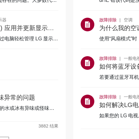
能存在的问题。大多数代码
dHE 错误代码
工作异常时，该错
示器
故障排除
空调
如何下载 LG OnScreen Control (OSC) 应用并更新显示器软件或固件
为什么我的空
让您通过电脑轻松管理 LG 显示器
使用“风扇模式”
水，导致机体内
故障排除
一般电视,
如何将蓝牙设备
若要通过蓝牙耳机
将声音输出设为“
味异常的问题
故障排除
一般电视,
如何解决LG
出的水或冰有异味或怪味，
如果您的 LG 
机构是否提供字幕
3882
结果