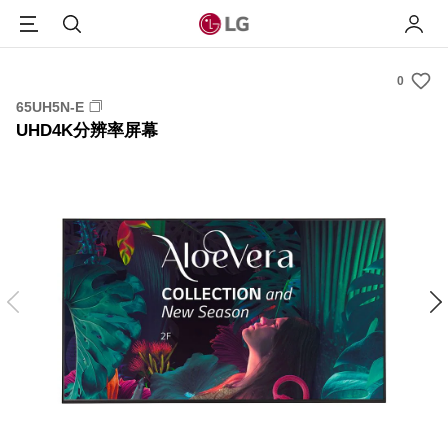
Menu
搜索
我的L
0
s
65UH5N-E
u
UHD4K分辨率屏幕
m
m
a
r
y
-
w
i
s
h