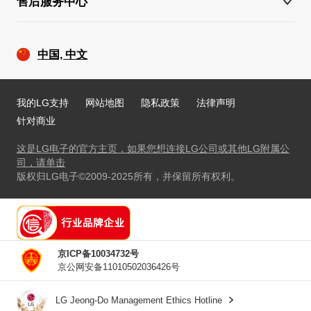
售后服务中心
中国, 中文
我的LG支持
网站地图
隐私政策
法律声明
针对商业
这是LG电子的官方主页，如果您想连接LG公司或其他LG附属公
司，请单击
版权归LG电子©2009-2025所有，并保留所有权利。
京ICP备10034732号
京公网安备11010502036426号
转到
LG Jeong-Do Management Ethics Hotline