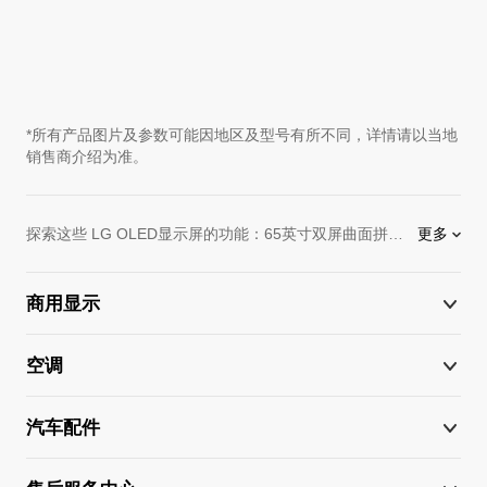
*所有产品图片及参数可能因地区及型号有所不同，详情请以当地
销售商介绍为准。
探索这些 LG OLED显示屏的功能：65英寸双屏曲面拼接OLED屏 (65EJ5C)完美的曲面设计加上超薄材料的使用造就了定制化的屏幕，它集合了4个分屏。55英寸双屏平面OLED 屏 (55EH5C)：双屏平面OLED屏超薄，节约空间，双屏成像的特性为客户提供了超高清(1920 x 1080)多媒体体验55英寸单屏曲面OLED屏：它提供了单屏超高清(1920 x 1080)多媒体体验这是一个定制化解决方案。从房间到走廊，再到办公室，LG OLED数字标牌、商业显示，为酒店的运营，提供了全面的产品和技术
更多
商用显示
空调
汽车配件