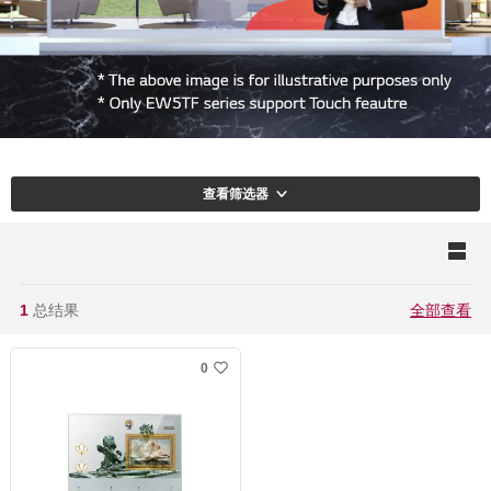
查看筛选器
1
总结果
全部查看
0
w
i
s
h