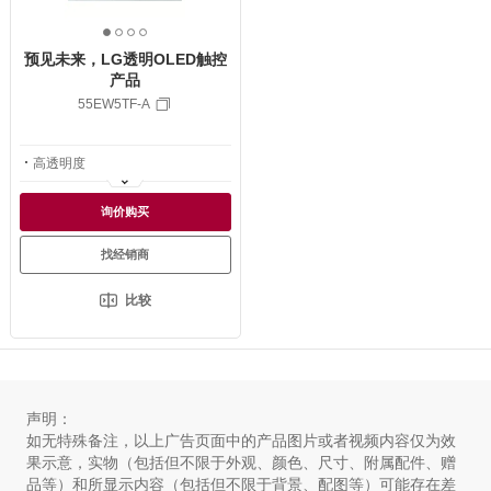
1
2
3
4
o
o
o
o
预见未来，LG透明OLED触控
f
f
f
f
产品
4
4
4
4
55EW5TF-A
高透明度
流光溢彩 画质出众
询价购买
灵动通透 和谐融入
找经销商
比较
声明：
如无特殊备注，以上广告页面中的产品图片或者视频内容仅为效
果示意，实物（包括但不限于外观、颜色、尺寸、附属配件、赠
品等）和所显示内容（包括但不限于背景、配图等）可能存在差