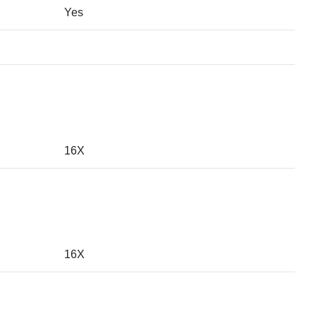
Yes
16X
16X