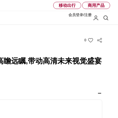
移动出行
商用产品
会员登录/注册
我的LG
搜索
0
w
i
s
高瞻远瞩,带动高清未来视觉盛宴
h