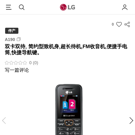
Menu
搜索
我的L
0
s
停产
u
A190
m
双卡双待, 简约型致机身,超长待机,FM收音机,便捷手电
m
筒,快捷导航键。
a
0 (0)
r
写一篇评论
y
-
w
i
s
h