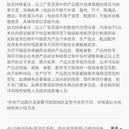
如无特殊备注，以上广告页面中的产品图片或者视频内容仅为效
果示意，实物效果（包括但不限于外观、颜色、尺寸、附属品、
赠品）和所显示内容（包括但不限于背景、配图等）可能存在略
微差异，具体情形以实物为准。
如无特殊备注，以上广告页面中的数据均为理论值，均来自于LG
本社内部实验室于特定检测环境下根据标准程序进行检测所得，
实际使用过程中可能因为产品个体差异、生产批次、配品配件、
使用条件和环境因素等不同而可能存在着略微差异。
为尽可能提供准确而全面的产品信息、规格参数、产品特性等，
我司可能会在考虑产品研发和销售过程中实时调整和修正以上页
面中的文字表述、图片效果、产品示意等相关内容，以求与实际
产品在性能、规格、参数、配件等方面保持一致或者相互匹配。
由于材料供应、生产环节、产品批次等因素随着市场情况而实时
变化，如遇确有必要修改上述内容的情形，我司将径行修改，恕
不专门通知。如果您希望获得相关商品的更多信息，请在购买前
详询我司销售人员或在线客服人员。
*所有产品图片及参数可能因地区及型号有所不同，详情请以当地
销售商介绍为准。
在LG移动设备/美容仪系列，您会发现使用LG移动设备，能让您的家庭变得更时尚更具功能性！LG 最新
更多