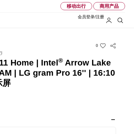
移动出行
商用产品
会员登录/注册
我的LG
搜索
0
w
i
®
1 Home | Intel
Arrow Lake
s
h
M | LG gram Pro 16'' | 16:10
示屏