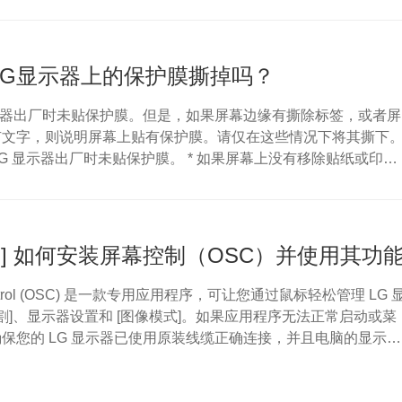
什么显示器没有声音？----------- * 显示器可能没有内置扬声
静音。 * 连接电脑和显示器的 HDMI、DP 或 USB-C 信号线
连接。 * Windows 的声音输出设备可能设置为显示器以...
LG显示器上的保护膜撕掉吗？
显示器出厂时未贴保护膜。但是，如果屏幕边缘有撕除标签，或者屏
有文字，则说明屏幕上贴有保护膜。请仅在这些情况下将其撕下
 LG 显示器出厂时未贴保护膜。 * 如果屏幕上没有移除贴纸或印刷
撕下任何东西。 * 您看到的这层是显示器的偏振膜，这是控制光
键组件。 * 如果撕下偏光膜，屏幕会变白，并导致显示器永久损
贴有保护膜？------------除非符合以下任一情况，否则请勿从屏
膜。...
器] 如何安装屏幕控制（OSC）并使用其功
Control (OSC) 是一款专用应用程序，可让您通过鼠标轻松管理 LG 
分割]、显示器设置和 [图像模式]。如果应用程序无法正常启动或菜
保您的 LG 显示器已使用原装线缆正确连接，并且电脑的显示设
展] 模式。为什么“屏幕控制”（OSC）菜单被禁用，或者无法检测到
----------------------- 1. 如果 LG 显示器未正确连接到您的台式机或笔