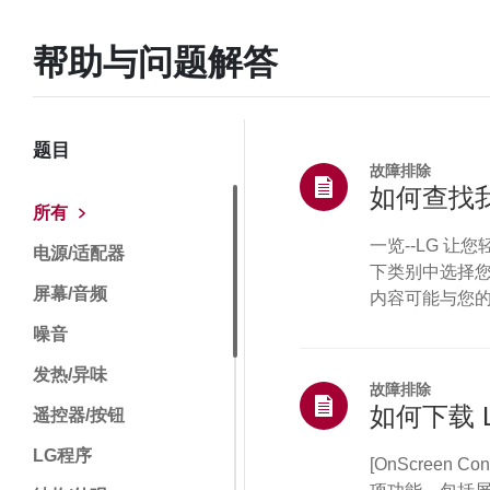
帮助与问题解答
题目
故障排除
如何查找我
所有
一览--LG 
电源/适配器
下类别中选择您
屏幕/音频
内容可能与您的
位置找到：• 设
噪音
“设置”（或“配置
发热/异味
钮。”蓝光与DV
故障排除
遥控器/按钮
LG程序
[OnScreen