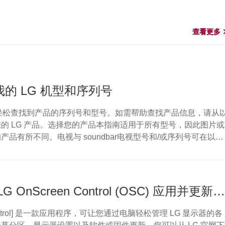
查看更多
查看更多
的 LG 机型和序列号
让您轻松查找到产品的序列号和型号。如需帮助查找产品信息，请从
的 LG 产品。选择您的产品本指南适用于所有型号，因此图片或
产品有所不同。电视与 soundbar电视型号和/或序列号可在以下
备背面• 您也可以在电视上查看详细信息：点击“主页”按钮 > 选
”） >选择“支持菜单” > 突出显示“产品/服务信息” >“请按‘确定’按
D播放器型号和/或序列号可在以下位置找到：DVD 或蓝光播...
如何下载 LG OnScreen Control (OSC) 应用并更新显示器软件或固件
 Control] 是一款应用程序，可让您通过电脑轻松管理 LG 显示器的各