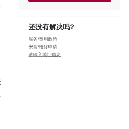
可
还没有解决吗?
服务/费用政策
。
安装/维修申请
请输入地址信息
能
显