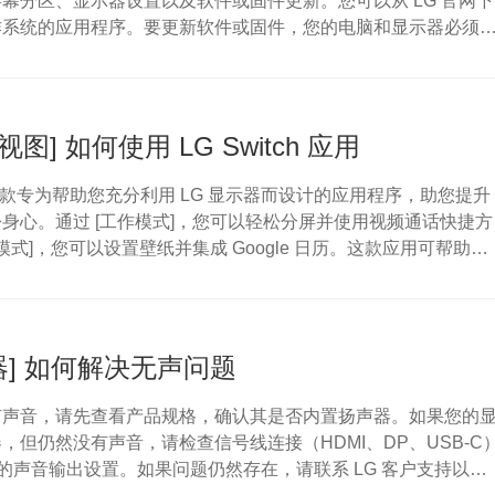
幕分区、显示器设置以及软件或固件更新。您可以从 LG 官网下
作系统的应用程序。要更新软件或固件，您的电脑和显示器必须
据线连接。[屏幕控制] 仅在部分机型上提供。请查阅用户手册，确认
此功能。什么情况下需要使用 OnScreen Control 应用？----
--------- * 若需使用鼠标...
m 视图] 如何使用 LG Switch 应用
h 是一款专为帮助您充分利用 LG 显示器而设计的应用程序，助您提升
身心。通过 [工作模式]，您可以轻松分屏并使用视频通话快捷方
模式]，您可以设置壁纸并集成 Google 日历。这款应用可帮助您
。LG Switch 能做什么？--------------- 1. 将屏幕分割为多个
的多任务处理。 2. 使用鼠标（而非物理按键）调整显示器设
比度。 3. 休息时，将显示器用作日历或数码相...
示器] 如何解决无声问题
有声音，请先查看产品规格，确认其是否内置扬声器。如果您的
，但仍然没有声音，请检查信号线连接（HDMI、DP、USB-C
ws 的声音输出设置。如果问题仍然存在，请联系 LG 客户支持以获