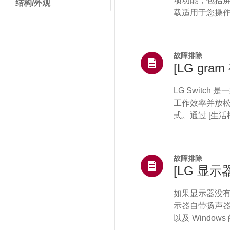
项功能，包括屏
结构/外观
载适用于您操
菜单/设置
过 USB 数
您的显示器是否支持
安装/设备连接
----------------
故障排除
电视频道/网络/应用程
[LG gra
序
销售/促销/安装/规格
LG Switc
工作效率并放松
维修状态/问题
式。通过 [生活
其他
根据需求定制屏幕设置
窗口，实现流畅
其它
置，例如亮度和对
故障排除
[LG 显
如果显示器没
示器自带扬声器
以及 Windo