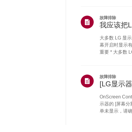
取进一步帮助。为
器，或者音量已被
能已损坏或未牢固
故障排除
我应该把
大多数 LG 
幕开启时显示
重要 * 大多数
文字，请勿尝试
线显示方式的关
坏。如何检查是否
故障排除
幕上撕下任何保护
[LG显示
OnScreen 
示器的 [屏幕
单未显示，请确
置已设为 [扩
显示器？--------