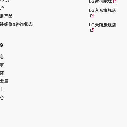
LG微信商城
户
LG京东旗舰店
册产品
装维修&咨询状态
LG天猫旗舰店
G
息
事
诺
发展
士
心