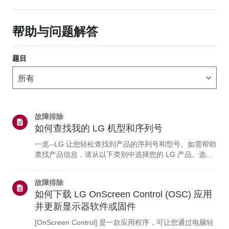
帮助与问题解答
题目
故障排除
如何查找我的 LG 机型和序列号
一览--LG 让您轻松查找到产品的序列号和型号。如需帮助
查找产品信息，请从以下类别中选择您的 LG 产品。选择
您的产品本指南适用于所有型号，因此图片或内容可能与
您的产品有所不同。电视与 soundbar电视型号和/或序列
故障排除
号可在以下位置找到：• 设备背面• 您也可以在电视上查看
如何下载 LG OnScreen Control (OSC) 应用
详细信息：点击“主页”按钮 > 选择“设置”（或“配置”） >选
择“支持菜单” > 突出显示“产品/服务信息” >“请按‘确定’按
并更新显示器软件或固件
钮。”蓝光与DVD播放器型号和/或序列号可在以下位置找
[OnScreen Control] 是一款应用程序，可让您通过电脑轻
到：DVD 或蓝光播...