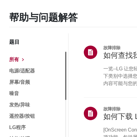
帮助与问题解答
题目
故障排除
如何查找我
所有
一览--LG 
电源/适配器
下类别中选择您
屏幕/音频
内容可能与您的
位置找到：• 设
噪音
“设置”（或“配置
发热/异味
钮。”蓝光与DV
故障排除
遥控器/按钮
LG程序
[OnScreen