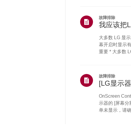
取进一步帮助。为
器，或者音量已被
能已损坏或未牢固
故障排除
我应该把
大多数 LG 
幕开启时显示
重要 * 大多数
文字，请勿尝试
线显示方式的关
坏。如何检查是否
故障排除
幕上撕下任何保护
[LG显示
OnScreen 
示器的 [屏幕
单未显示，请确
置已设为 [扩
显示器？--------