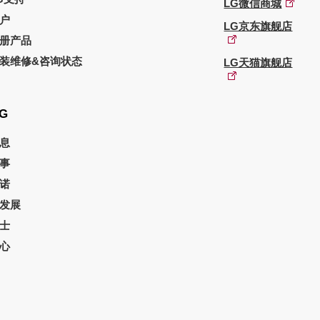
LG微信商城
户
LG京东旗舰店
册产品
装维修&咨询状态
LG天猫旗舰店
G
息
事
诺
发展
士
心