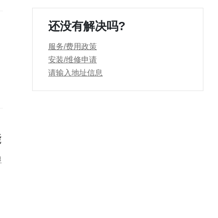
可
还没有解决吗?
服务/费用政策
安装/维修申请
请输入地址信息
。
能
显