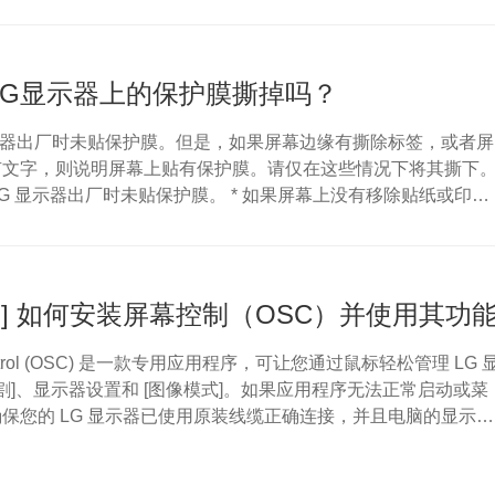
什么显示器没有声音？----------- * 显示器可能没有内置扬声
静音。 * 连接电脑和显示器的 HDMI、DP 或 USB-C 信号线
连接。 * Windows 的声音输出设备可能设置为显示器以...
LG显示器上的保护膜撕掉吗？
显示器出厂时未贴保护膜。但是，如果屏幕边缘有撕除标签，或者屏
有文字，则说明屏幕上贴有保护膜。请仅在这些情况下将其撕下
 LG 显示器出厂时未贴保护膜。 * 如果屏幕上没有移除贴纸或印刷
撕下任何东西。 * 您看到的这层是显示器的偏振膜，这是控制光
键组件。 * 如果撕下偏光膜，屏幕会变白，并导致显示器永久损
贴有保护膜？------------除非符合以下任一情况，否则请勿从屏
膜。...
器] 如何安装屏幕控制（OSC）并使用其功
Control (OSC) 是一款专用应用程序，可让您通过鼠标轻松管理 LG 
分割]、显示器设置和 [图像模式]。如果应用程序无法正常启动或菜
保您的 LG 显示器已使用原装线缆正确连接，并且电脑的显示设
展] 模式。为什么“屏幕控制”（OSC）菜单被禁用，或者无法检测到
----------------------- 1. 如果 LG 显示器未正确连接到您的台式机或笔