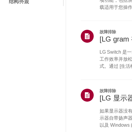
项功能，包括屏
结构/外观
载适用于您操
菜单/设置
过 USB 数
您的显示器是否支持
安装/设备连接
----------------
故障排除
电视频道/网络/应用程
[LG gra
序
销售/促销/安装/规格
LG Switc
工作效率并放松
维修状态/问题
式。通过 [生活
其他
根据需求定制屏幕设置
窗口，实现流畅
其它
置，例如亮度和对
故障排除
[LG 显
如果显示器没
示器自带扬声器
以及 Windo