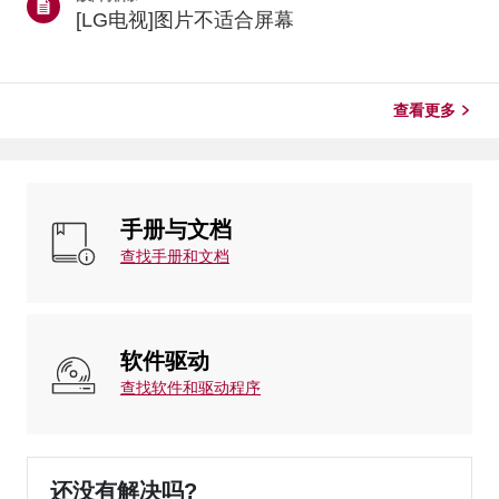
存在。如果问题仅出现在特定应用中，请更新或重新安装
[LG电视]图片不适合屏幕
该应用。若问题仍未解决，请联系应用提供商寻求支持。
检查网络连接如果应用程序无法打开或加载，请先检查电
视的互联网连接。通过电视型号年份/webOS版本进行检
查 * 2021年及后续机型 [webOS 6.0 或更高版本]：按下
查看更多
设...
手册与文档
查找手册和文档
软件驱动
查找软件和驱动程序
还没有解决吗?