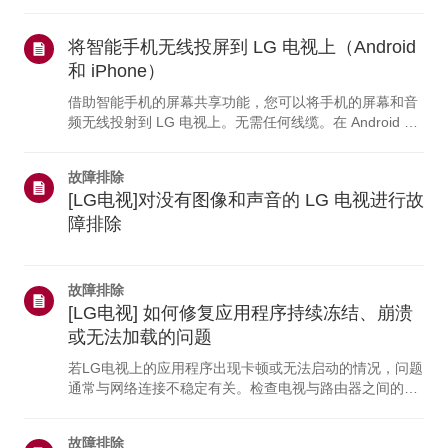
如果没有任何设备能连接，问题很可能出在路由器或互联
网服务提供商（ISP）上。如果只有电视无法连接，可能
是网络设置有问题，或者您的电视需要维修。此外，如果
将智能手机无线投屏到 LG 电视上（Android
[网络连接] 下未显示任何网络名称，请联系 LG 客户支持
和 iPhone）
以获取进一步帮助。为什么我的 LG 电视无法连接到互联
借助智能手机的屏幕共享功能，您可以将手机的屏幕和音
网？-------------------- * 路由器可能已关闭，或者您的互联
频无线投射到 LG 电视上。无需任何线缆。在 Android 设
网服务提供商（ISP）可能出现...
备上，从屏幕顶部向下滑动以打开“快速设置”面板，然后
从可用设备列表中选择您的 LG 电视。在 iPhone 上，请
故障排除
确保手机和电视连接到同一个 Wi-Fi 网络，然后打开“控制
[LG电视]对没有图像和声音的 LG 电视进行故
中心”，使用“屏幕镜像”（AirPlay）选择您的电视。如果您
的 iPhone 无法连接，请在电视上打开 [主页仪表盘]，并
障排除
确保已开启 AirPlay 功能。为什么我的手机无法连接到电
视？--...
故障排除
[LG电视] 如何修复应用程序持续冻结、崩溃
或无法加载的问题
若LG电视上的应用程序出现卡顿或无法启动的情况，问题
通常与网络连接不稳定有关。检查电视与路由器之间的线
缆连接，然后在电视的[设置]菜单中查看网络状态。请尝
试连接到其他网络（例如移动热点），查看问题是否仍然
故障排除