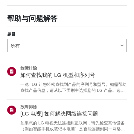
帮助与问题解答
题目
故障排除
如何查找我的 LG 机型和序列号
一览--LG 让您轻松查找到产品的序列号和型号。如需帮助
查找产品信息，请从以下类别中选择您的 LG 产品。选择
您的产品本指南适用于所有型号，因此图片或内容可能与
您的产品有所不同。电视与 soundbar电视型号和/或序列
故障排除
号可在以下位置找到：• 设备背面• 您也可以在电视上查看
[LG 电视] 如何解决网络连接问题
详细信息：点击“主页”按钮 > 选择“设置”（或“配置”） >选
择“支持菜单” > 突出显示“产品/服务信息” >“请按‘确定’按
如果您的 LG 电视无法连接到互联网，请先检查其他设备
钮。”蓝光与DVD播放器型号和/或序列号可在以下位置找
（例如智能手机或笔记本电脑）是否能连接到同一网络。
到：DVD 或蓝光播...