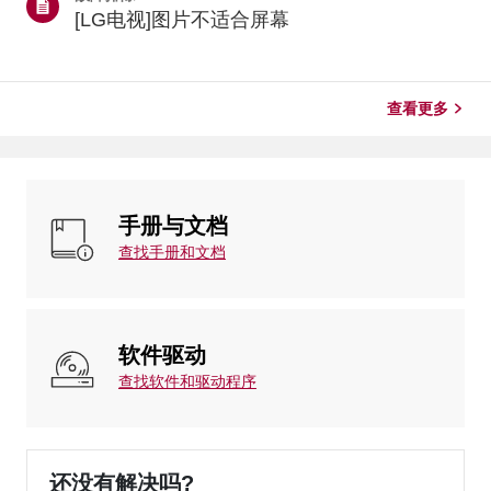
存在。如果问题仅出现在特定应用中，请更新或重新安装
[LG电视]图片不适合屏幕
该应用。若问题仍未解决，请联系应用提供商寻求支持。
检查网络连接如果应用程序无法打开或加载，请先检查电
视的互联网连接。通过电视型号年份/webOS版本进行检
查 * 2021年及后续机型 [webOS 6.0 或更高版本]：按下
查看更多
设...
手册与文档
查找手册和文档
软件驱动
查找软件和驱动程序
还没有解决吗?