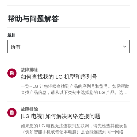
帮助与问题解答
题目
故障排除
如何查找我的 LG 机型和序列号
一览--LG 让您轻松查找到产品的序列号和型号。如需帮助
查找产品信息，请从以下类别中选择您的 LG 产品。选择
您的产品本指南适用于所有型号，因此图片或内容可能与
您的产品有所不同。电视与 soundbar电视型号和/或序列
故障排除
号可在以下位置找到：• 设备背面• 您也可以在电视上查看
[LG 电视] 如何解决网络连接问题
详细信息：点击“主页”按钮 > 选择“设置”（或“配置”） >选
择“支持菜单” > 突出显示“产品/服务信息” >“请按‘确定’按
如果您的 LG 电视无法连接到互联网，请先检查其他设备
钮。”蓝光与DVD播放器型号和/或序列号可在以下位置找
（例如智能手机或笔记本电脑）是否能连接到同一网络。
到：DVD 或蓝光播...