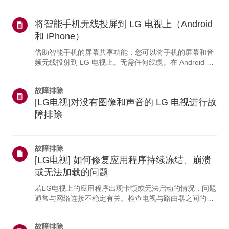
如果没有任何设备能连接，问题很可能出在路由器或互联
网服务提供商（ISP）上。如果只有电视无法连接，可能
是网络设置有问题，或者您的电视需要维修。此外，如果
将智能手机无线投屏到 LG 电视上（Android
[网络连接] 下未显示任何网络名称，请联系 LG 客户支持
和 iPhone）
以获取进一步帮助。为什么我的 LG 电视无法连接到互联
借助智能手机的屏幕共享功能，您可以将手机的屏幕和音
网？-------------------- * 路由器可能已关闭，或者您的互联
频无线投射到 LG 电视上。无需任何线缆。在 Android 设
网服务提供商（ISP）可能出现...
备上，从屏幕顶部向下滑动以打开“快速设置”面板，然后
从可用设备列表中选择您的 LG 电视。在 iPhone 上，请
故障排除
确保手机和电视连接到同一个 Wi-Fi 网络，然后打开“控制
[LG电视]对没有图像和声音的 LG 电视进行故
中心”，使用“屏幕镜像”（AirPlay）选择您的电视。如果您
的 iPhone 无法连接，请在电视上打开 [主页仪表盘]，并
障排除
确保已开启 AirPlay 功能。为什么我的手机无法连接到电
视？--...
故障排除
[LG电视] 如何修复应用程序持续冻结、崩溃
或无法加载的问题
若LG电视上的应用程序出现卡顿或无法启动的情况，问题
通常与网络连接不稳定有关。检查电视与路由器之间的线
缆连接，然后在电视的[设置]菜单中查看网络状态。请尝
试连接到其他网络（例如移动热点），查看问题是否仍然
故障排除