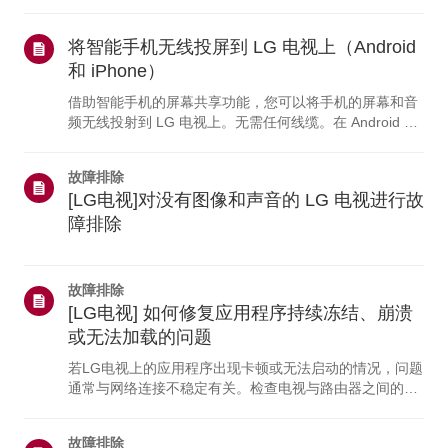
如果没有任何设备能连接，问题很可能出在路由器或互联
网服务提供商（ISP）上。如果只有电视无法连接，可能
是网络设置有问题，或者您的电视需要维修。此外，如果
将智能手机无线投屏到 LG 电视上（Android
[网络连接] 下未显示任何网络名称，请联系 LG 客户支持
和 iPhone）
以获取进一步帮助。为什么我的 LG 电视无法连接到互联
借助智能手机的屏幕共享功能，您可以将手机的屏幕和音
网？-------------------- * 路由器可能已关闭，或者您的互联
频无线投射到 LG 电视上。无需任何线缆。在 Android 设
网服务提供商（ISP）可能出现...
备上，从屏幕顶部向下滑动以打开“快速设置”面板，然后
从可用设备列表中选择您的 LG 电视。在 iPhone 上，请
故障排除
确保手机和电视连接到同一个 Wi-Fi 网络，然后打开“控制
[LG电视]对没有图像和声音的 LG 电视进行故
中心”，使用“屏幕镜像”（AirPlay）选择您的电视。如果您
的 iPhone 无法连接，请在电视上打开 [主页仪表盘]，并
障排除
确保已开启 AirPlay 功能。为什么我的手机无法连接到电
视？--...
故障排除
[LG电视] 如何修复应用程序持续冻结、崩溃
或无法加载的问题
若LG电视上的应用程序出现卡顿或无法启动的情况，问题
通常与网络连接不稳定有关。检查电视与路由器之间的线
缆连接，然后在电视的[设置]菜单中查看网络状态。请尝
试连接到其他网络（例如移动热点），查看问题是否仍然
故障排除