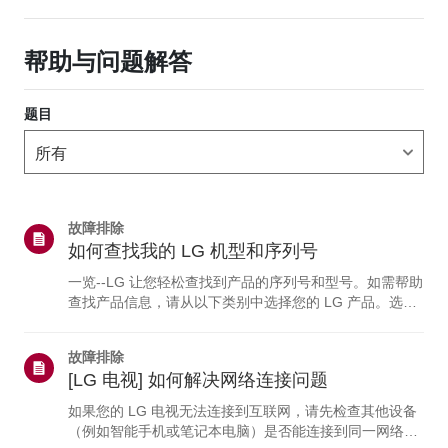
帮助与问题解答
题目
故障排除
如何查找我的 LG 机型和序列号
一览--LG 让您轻松查找到产品的序列号和型号。如需帮助
查找产品信息，请从以下类别中选择您的 LG 产品。选择
您的产品本指南适用于所有型号，因此图片或内容可能与
您的产品有所不同。电视与 soundbar电视型号和/或序列
故障排除
号可在以下位置找到：• 设备背面• 您也可以在电视上查看
[LG 电视] 如何解决网络连接问题
详细信息：点击“主页”按钮 > 选择“设置”（或“配置”） >选
择“支持菜单” > 突出显示“产品/服务信息” >“请按‘确定’按
如果您的 LG 电视无法连接到互联网，请先检查其他设备
钮。”蓝光与DVD播放器型号和/或序列号可在以下位置找
（例如智能手机或笔记本电脑）是否能连接到同一网络。
到：DVD 或蓝光播...