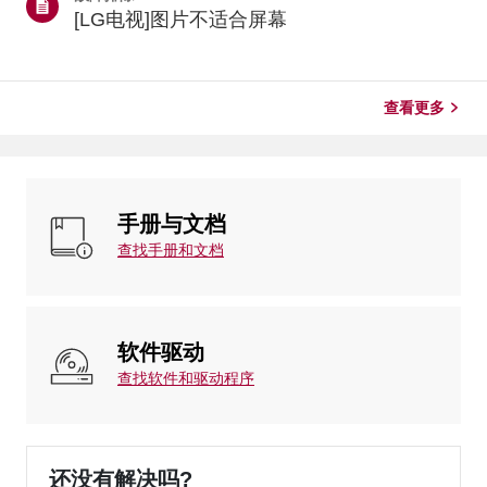
存在。如果问题仅出现在特定应用中，请更新或重新安装
[LG电视]图片不适合屏幕
该应用。若问题仍未解决，请联系应用提供商寻求支持。
检查网络连接如果应用程序无法打开或加载，请先检查电
视的互联网连接。通过电视型号年份/webOS版本进行检
查 * 2021年及后续机型 [webOS 6.0 或更高版本]：按下
查看更多
设...
手册与文档
查找手册和文档
软件驱动
查找软件和驱动程序
还没有解决吗?