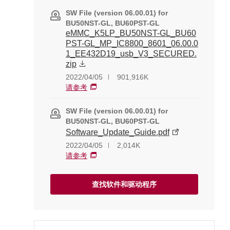
SW File (version 06.00.01) for
BU50NST-GL, BU60PST-GL
eMMC_K5LP_BU50NST-GL_BU60
PST-GL_MP_IC8800_8601_06.00.0
1_EE432D19_usb_V3_SECURED.
zip
2022/04/05
901,916K
请参考
SW File (version 06.00.01) for
BU50NST-GL, BU60PST-GL
Software_Update_Guide.pdf
2022/04/05
2,014K
请参考
查找软件和驱动程序