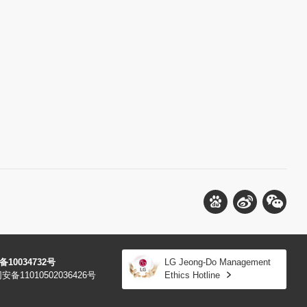
备10034732号
LG Jeong-Do Management
备11010502036426号
Ethics Hotline