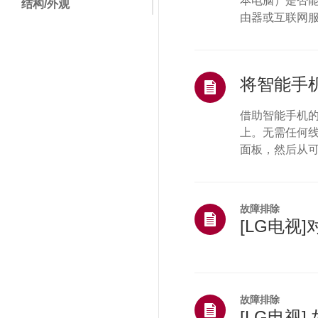
本电脑）是否
结构/外观
由器或互联网服
遥控器/按钮
有问题，或者您
称，请联系 L
菜单/设置
联网？-------
安装/连接
可能出现...
主页/ThinQ/网络/App
借助智能手机的
上。无需任何线缆
销售/促销/安装/规格
面板，然后从可用
维修状态/问题
电视连接到同一个
（AirPlay
TS（技术支持）
仪表盘]，并确保
故障排除
其它
[LG电视
故障排除