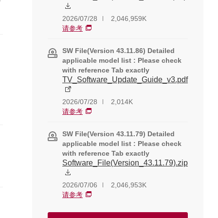
路
2026/07/28
2,046,959K
请参考
SW File(Version 43.11.86) Detailed
e）
applicable model list : Please check
with reference Tab exactly
TV_Software_Update_Guide_v3.pdf
2026/07/28
2,014K
请参考
SW File(Version 43.11.79) Detailed
applicable model list : Please check
with reference Tab exactly
Software_File(Version_43.11.79).zip
2026/07/06
2,046,953K
请参考