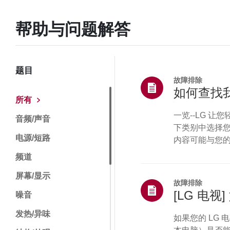
帮助与问题解答
题目
故障排除
如何查找我
所有
一览--LG 
音频/声音
下类别中选择您
电源/短路
内容可能与您的
位置找到：• 设
频道
“设置”（或“配置
屏幕/显示
钮。”蓝光与DV
故障排除
[LG 电
噪音
发热/异味
如果您的 LG