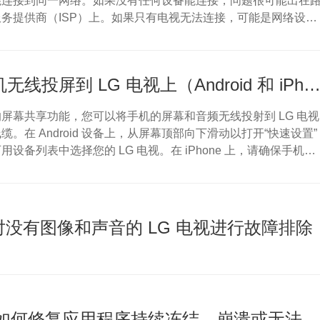
能连接到同一网络。如果没有任何设备能连接，问题很可能出在
务提供商（ISP）上。如果只有电视无法连接，可能是网络设置
的电视需要维修。此外，如果 [网络连接] 下未显示任何网络名
G 客户支持以获取进一步帮助。为什么我的 LG 电视无法连接到互
------------- * 路由器可能已关闭，或者您的互联网服务提供商（ISP）
将智能手机无线投屏到 LG 电视上（Android 和 iPhon
屏幕共享功能，您可以将手机的屏幕和音频无线投射到 LG 电视
。在 Android 设备上，从屏幕顶部向下滑动以打开“快速设置”
设备列表中选择您的 LG 电视。在 iPhone 上，请确保手机和
 Wi-Fi 网络，然后打开“控制中心”，使用“屏幕镜像”
）选择您的电视。如果您的 iPhone 无法连接，请在电视上打开 [主页
已开启 AirPlay 功能。为什么我的手机无法连接到电视？--...
]对没有图像和声音的 LG 电视进行故障排除
[LG电视] 如何修复应用程序持续冻结、崩溃或无法加载的问题