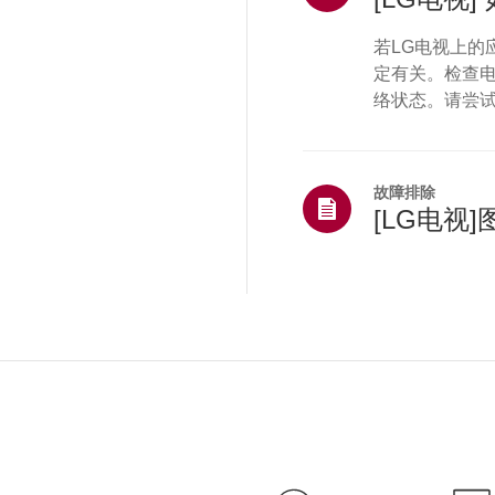
若LG电视上的
定有关。检查电
络状态。请尝
果问题仅出现
系应用提供商
电视的互联网连接
故障排除
型 [webOS 6
[LG电视