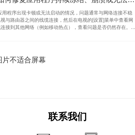
应用程序出现卡顿或无法启动的情况，问题通常与网络连接不稳
视与路由器之间的线缆连接，然后在电视的[设置]菜单中查看网
试连接到其他网络（例如移动热点），查看问题是否仍然存在。
在特定应用中，请更新或重新安装该应用。若问题仍未解决，请
寻求支持。检查网络连接如果应用程序无法打开或加载，请先检
。通过电视型号年份/webOS版本进行检查 * 2021年及后续机
.0 或更高版本]：按下设...
]图片不适合屏幕
联系我们