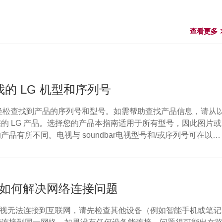
查看更多
查看更多
的 LG 机型和序列号
让您轻松查找到产品的序列号和型号。如需帮助查找产品信息，请从
的 LG 产品。选择您的产品本指南适用于所有型号，因此图片或
产品有所不同。电视与 soundbar电视型号和/或序列号可在以下
备背面• 您也可以在电视上查看详细信息：点击“主页”按钮 > 选
”） >选择“支持菜单” > 突出显示“产品/服务信息” >“请按‘确定’按
D播放器型号和/或序列号可在以下位置找到：DVD 或蓝光播...
视] 如何解决网络连接问题
 电视无法连接到互联网，请先检查其他设备（例如智能手机或笔记