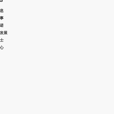
G
息
事
诺
发展
士
心