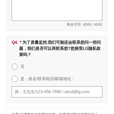
剩余字符:
4000
/ 4000
Q4.
*
必填字段
为了质量监控,我们可能还会联系您问一些问
题，我们是否可以再联系您?您接受LG隐私政
策吗？
否
是，姓名/联系电话/邮箱地址 :