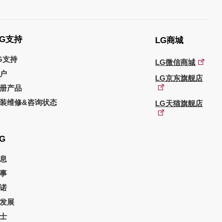
G支持
LG商城
G支持
LG微信商城
户
LG京东旗舰店
册产品
装维修&咨询状态
LG天猫旗舰店
G
息
事
诺
发展
士