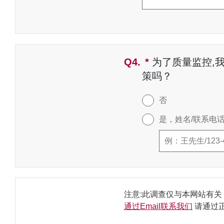
Q4.
*
必填字段
为了质量监控,
策吗？
否
是，姓名/联系电话/
注意:此调查仅与本网站有
通过Email联系我们
请通过