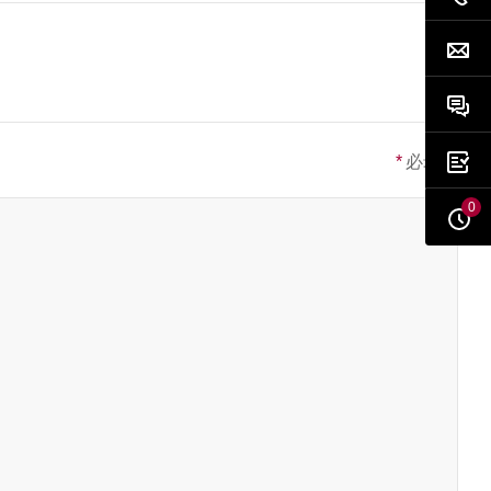
*
必录项
0