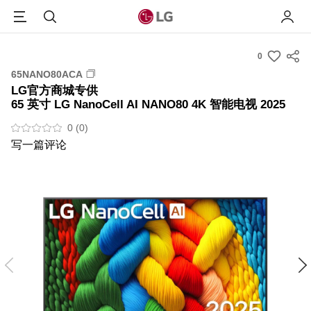
Menu
搜索
我的L
0
s
65NANO80ACA
u
LG官方商城专供
m
65 英寸 LG NanoCell AI NANO80 4K 智能电视 2025
m
0 (0)
a
写一篇评论
r
y
-
w
i
s
h