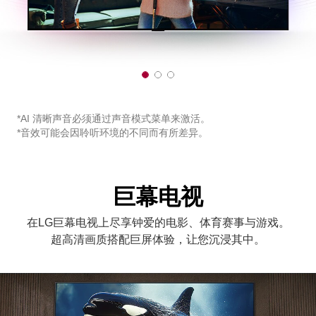
1
2
3
o
o
o
f
f
f
3
3
3
*AI 清晰声音必须通过声音模式菜单来激活。
*音效可能会因聆听环境的不同而有所差异。
巨幕电视
在LG巨幕电视上尽享钟爱的电影、体育赛事与游戏。
超高清画质搭配巨屏体验，让您沉浸其中。