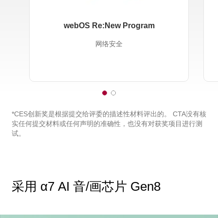
webOS Re:New Program
网络安全
1
2
o
o
f
f
*CES创新奖是根据提交给评委的描述性材料评出的。 CTA没有核
2
2
实任何提交材料或任何声明的准确性，也没有对获奖项目进行测
试。
采用 α7 AI 音/画芯片 Gen8