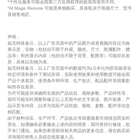
*个性化服务可能会因第三方应用程序的政策而有所不同。
*AI Magic Remote 可能需单独购买，具体取决于电视尺寸、型号
及销售地区。
声明：
如无特殊备注，以上广告页面中的产品图片或者视频内容仅为效
果示意，实物（包括但不限于外观、颜色、尺寸、附属配件、赠
品等）和所显示内容（包括但不限于背景、配图等）可能存在差
异，具体以实物为准。
如无特殊备注，以上广告页面中的数据均为LG本社内部实验室在
特定环境和条件下测试所得，实际使用效果和使用数据可能会因
产品个体差异、使用条件和环境、生产批次、配品配件等因素影
响而存在差异。
为尽可能提供准确而全面的产品信息、规格参数、产品特性等，
我司可能实时调整和修正以上页面中的文字表述、图片效果、产
品示意等内容，以求与实际产品性能、规格、参数、配件等信息
相匹配。
由于材料供应、生产环节、产品批次等因素随着市场情况而实时
变化，如遇确有必要修改上述内容的情形，我司将径行修改，恕
不专门通知。如果您希望获得相关商品的更多信息，请在购买前
详询我司销售人员或在线客服人员。