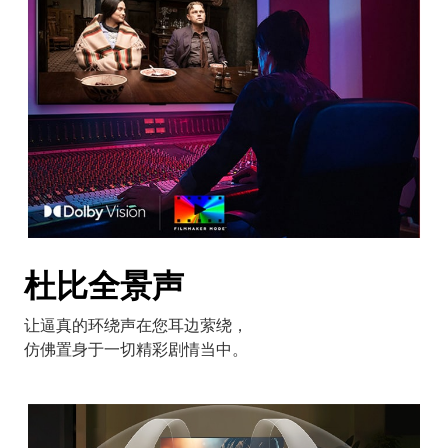
杜比全景声
让逼真的环绕声在您耳边萦绕，
仿佛置身于一切精彩剧情当中。