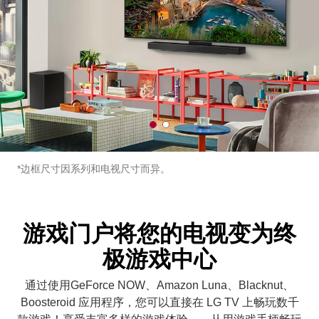
1
2
o
o
f
f
2
2
*边框尺寸因系列和电视尺寸而异。
游戏门户将您的电视变为终
极游戏中心
通过使用GeForce NOW、Amazon Luna、Blacknut、
Boosteroid 应用程序，您可以直接在 LG TV 上畅玩数千