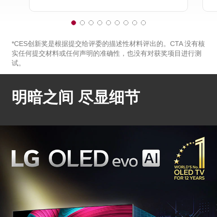
1
2
3
4
5
6
7
8
9
o
o
o
o
o
o
o
o
o
f
f
f
f
f
f
f
f
f
*CES创新奖是根据提交给评委的描述性材料评出的。CTA 没有核
9
9
9
9
9
9
9
9
9
实任何提交材料或任何声明的准确性，也没有对获奖项目进行测
试。
明暗之间 尽显细节