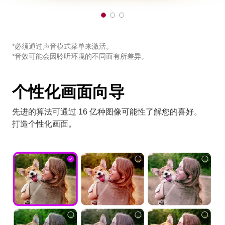
1
2
3
o
o
o
f
f
f
3
3
3
*必须通过声音模式菜单来激活。
*音效可能会因聆听环境的不同而有所差异。
个性化画面向导
先进的算法可通过 16 亿种图像可能性了解您的喜好。
打造个性化画面。
转到