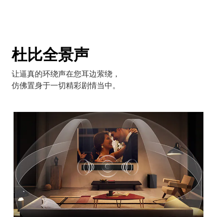
杜比全景声
让逼真的环绕声在您耳边萦绕，
仿佛置身于一切精彩剧情当中。