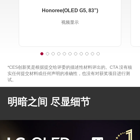
Honoree(OLED G5, 83”)
视频显示
1
2
3
4
5
6
7
8
9
1
1
o
o
o
o
o
o
o
o
o
0
1
f
f
f
f
f
f
f
f
f
o
o
*CES创新奖是根据提交给评委的描述性材料评出的。CTA 没有核
1
1
1
1
1
1
1
1
1
f
f
实任何提交材料或任何声明的准确性，也没有对获奖项目进行测
1
1
1
1
1
1
1
1
1
1
1
试。
1
1
明暗之间 尽显细节