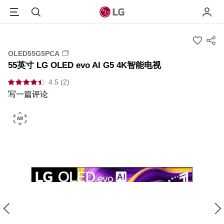
Menu
搜索
我的L
s
OLED55G5PCA
u
55英寸 LG OLED evo AI G5 4K智能电视
m
m
4.5 (2)
a
写一篇评论
r
y
-
w
i
s
h