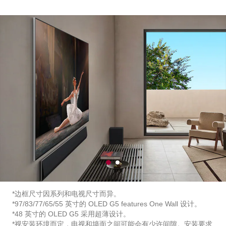
1
2
o
o
f
f
2
2
*边框尺寸因系列和电视尺寸而异。
*97/83/77/65/55 英寸的 OLED G5 features One Wall 设计。
*48 英寸的 OLED G5 采用超薄设计。
*视安装环境而定，电视和墙面之间可能会有少许间隙。安装要求