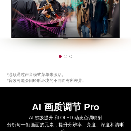
1
2
3
o
o
o
f
f
f
3
3
3
*必须通过声音模式菜单来激活。
*音效可能会因聆听环境的不同而有所差异。
AI 画质调节 Pro
AI 超级提升 和 OLED 动态色调映射
分析每一帧画面的元素，提升分辨率、亮度、深度和清晰