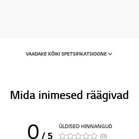
VAADAKE KÕIKI SPETSIFIKATSIOONE
Mida inimesed räägivad
0
ÜLDISED HINNANGUD
/ 5
(0)