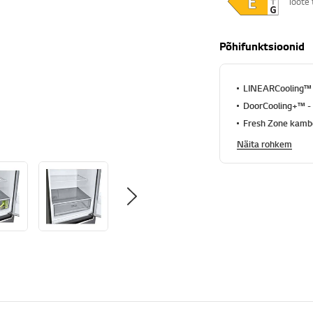
Toote 
Põhifunktsioonid
LINEARCooling™ t
DoorCooling+™ - 
Fresh Zone kamber
Näita rohkem