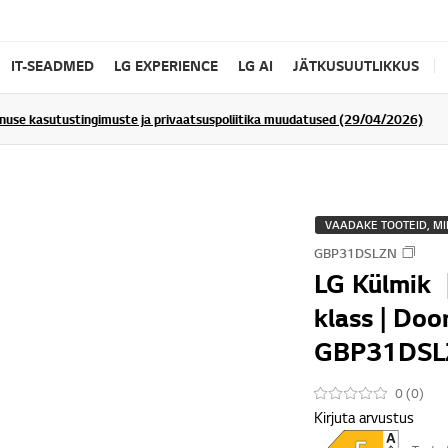
IT-SEADMED
LG EXPERIENCE
LG AI
JÄTKUSUUTLIKKUS
enuse kasutustingimuste ja privaatsuspoliitika muudatused (29/04/2026)
VAADAKE TOOTEID, MI
GBP31DSLZN
LG Külmik 
klass | Doo
GBP31DSL
0 (0)
Kirjuta arvustus