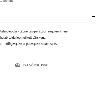
teabeleht
ehnoloogia - täpne temperatuuri reguleerimine
hoiab toidu loomulikult värskena
 - köögiviljade ja puuviljade hoidmiseks
LISA VÕRDLUSSE