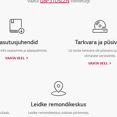
Vaata
GBP31DSLZN
tootetugi
asutusjuhendid
Tarkvara ja püsi
 info vaatamine ja allalaadimine.
LG toote tarkvara või püsivara 
viimasele versioonile.
VAATA VEEL
VAATA VEEL
Leidke remondikeskus
sutada.
Leidke remondikeskus sobivas piirkonnas.