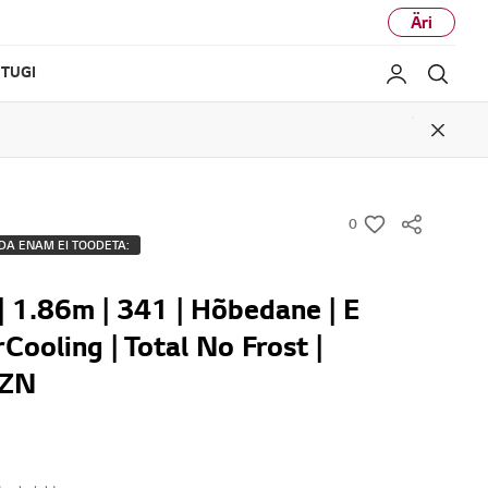
Äri
TUGI
Minu LG
Otsi
Close
0
w
DA ENAM EI TOODETA:
i
s
| 1.86m | 341 | Hõbedane | E
h
rCooling | Total No Frost |
ZN