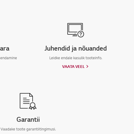
vara
Juhendid ja nõuanded
uuendamine
Leidke endale kasulik tooteinfo.
VAATA VEEL
Garantii
Vaadake toote garantiitingimusi.