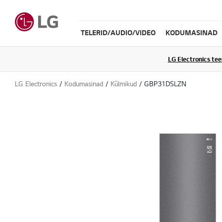
TELERID/AUDIO/VIDEO
KODUMASINAD
LG Electronics te
LG Electronics
Kodumasinad
Külmikud
GBP31DSLZN