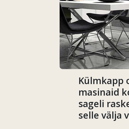
Külmkapp o
masinaid k
sageli rask
selle välja