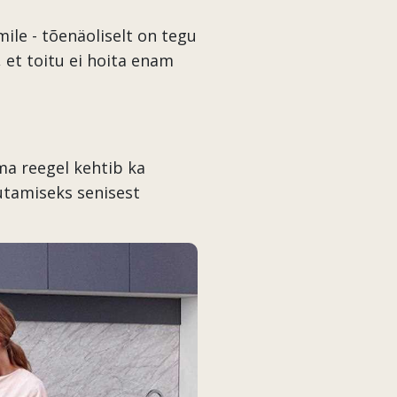
ile - tõenäoliselt on tegu
et toitu ei hoita enam
ma reegel kehtib ka
hutamiseks senisest