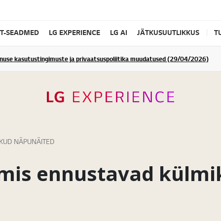
IT-SEADMED
LG EXPERIENCE
LG AI
JÄTKUSUUTLIKKUS
T
enuse kasutustingimuste ja privaatsuspoliitika muudatused (29/04/2026)
IKUD NÄPUNÄITED
 mis ennustavad külmi