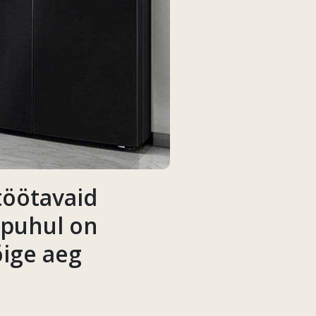
töötavaid
 puhul on
õige aeg