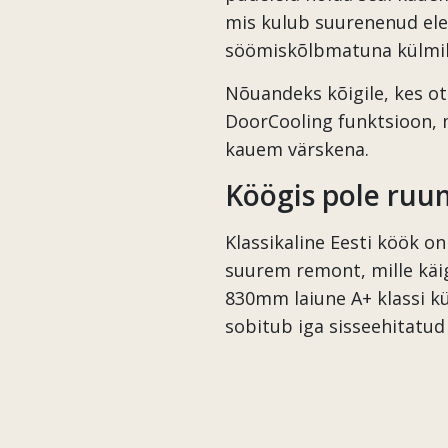
mis kulub suurenenud elek
söömiskõlbmatuna külmiku
Nõuandeks kõigile, kes ot
DoorCooling funktsioon, m
kauem värskena.
Köögis pole ruu
Klassikaline Eesti köök on
suurem remont, mille käig
830mm laiune A+ klassi k
sobitub iga sisseehitatu