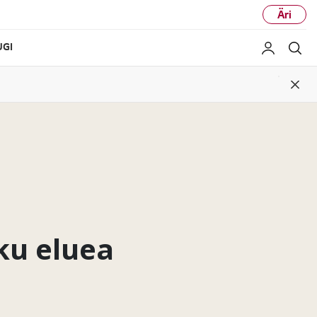
Äri
UGI
Minu LG
Ots
Clos
ku eluea