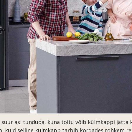
a suur asi tunduda, kuna toitu võib külmkappi jätta
, kuid selline külmkapp tarbib kordades rohkem res