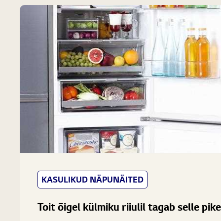
KASULIKUD NÄPUNÄITED
Toit õigel külmiku riiulil tagab selle pik