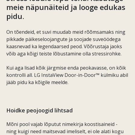
meie näpunäiteid ja looge edukas
pidu.
On tõendeid, et suvi muudab meid rõõmsamaks ning
pikkade päikeseloojangute ja soojade suveöödega
kaasnevad ka legendaarsed peod. Võõrustaja jaoks
võib aga kõigi teiste lõbustamine olla stressirohke.
Kui aga lisad kõik järgmise enda peokavasse, on kõik
kontrolli all. LG InstaView Door-in-Door™ külmiku abil
jääb pidu ka kõigile meelde.
Hoidke peojoogid lihtsad
Mõni pool vajab lõputut nimekirja koostisaineid -
ning kuigi need maitsevad imeliselt, ei ole alati kogu