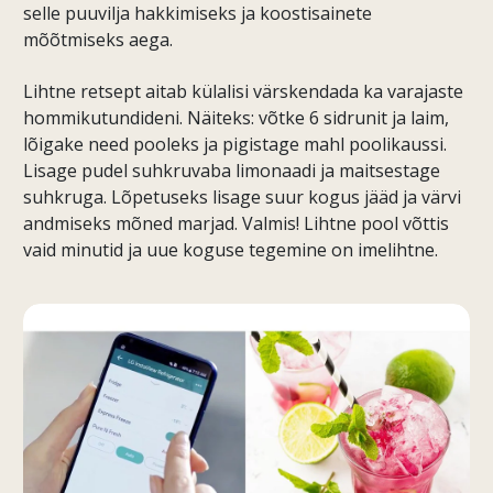
selle puuvilja hakkimiseks ja koostisainete
mõõtmiseks aega.
Lihtne retsept aitab külalisi värskendada ka varajaste
hommikutundideni. Näiteks: võtke 6 sidrunit ja laim,
lõigake need pooleks ja pigistage mahl poolikaussi.
Lisage pudel suhkruvaba limonaadi ja maitsestage
suhkruga. Lõpetuseks lisage suur kogus jääd ja värvi
andmiseks mõned marjad. Valmis! Lihtne pool võttis
vaid minutid ja uue koguse tegemine on imelihtne.