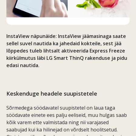
InstaView näpunäide: InstaView jäämasinaga saate
sellel suvel nautida ka jahedaid kokteile, sest jää
lõppedes tuleb lihtsalt aktiveerida Express Freeze
kiirkülmutus läbi LG Smart ThinQ rakenduse ja pidu
edasi nautida.
Keskenduge headele suupistetele
Sõrmedega söödavatel suupistetel on laua taga
söödavate einete ees palju eeliseid, muu hulgas saab
kõik varem ette valmistada ning nii varajased
saabujad kui ka hilinejad on võrdselt hoolitsetud.