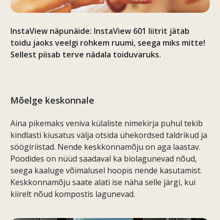
InstaView näpunäide: InstaView 601 liitrit jätab
toidu jaoks veelgi rohkem ruumi, seega miks mitte!
Sellest piisab terve nädala toiduvaruks.
Mõelge keskonnale
Aina pikemaks veniva külaliste nimekirja puhul tekib
kindlasti kiusatus välja otsida ühekordsed taldrikud ja
söögiriistad. Nende keskkonnamõju on aga laastav.
Poodides on nüüd saadaval ka biolagunevad nõud,
seega kaaluge võimalusel hoopis nende kasutamist.
Keskkonnamõju saate alati ise näha selle järgi, kui
kiirelt nõud kompostis lagunevad.