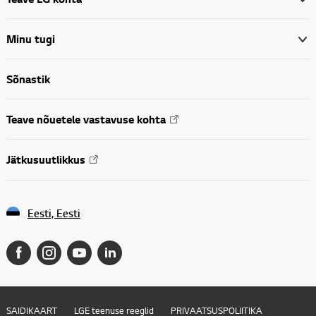
Minu tugi
Sõnastik
Teave nõuetele vastavuse kohta
Jätkusuutlikkus
Eesti, Eesti
SAIDIKAART
LGE teenuse reeglid
PRIVAATSUSPOLIITIKA