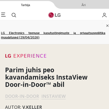
Tarbija
Äri
enu
Otsi
Minu
C
LG Electronics teenuse kasutustingimuste ja privaatsuspoliitika
muudatused (29/04/2026)
Parim juhis peo
kavandamiseks InstaView
Door-in-Door™ abil
DOOR-IN-DOOR
INSTAVIEW
AUTOR:
V.KELLER