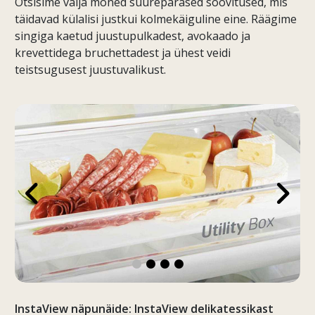
Otsisime välja mõned suurepärased soovitused, mis
täidavad külalisi justkui kolmekäiguline eine. Räägime
singiga kaetud juustupulkadest, avokaado ja
krevettidega bruchettadest ja ühest veidi
teistsugusest juustuvalikust.
InstaView näpunäide: InstaView delikatessikast