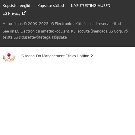
Küpsiste reeglid
Küpsiste sätted
KASUTUSTINGIMUSED
LG Privacy
Autoriõigus © 2009-2025 LG Electronics. Kõik õigused reserveeritud
See on LG Electronicsi ametlik koduleht. Kui soovite ühendada LG Corp. või
teiste LG sidusettevõtetega, klõpsake
LG Jeong-Do Management Ethics Hotline