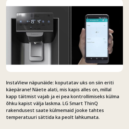
InstaView näpunäide: koputatav uks on siin eriti
käepärane! Näete alati, mis kapis alles on, millal
kapp täitmist vajab ja ei pea kontrollimiseks külma
õhku kapist välja laskma. LG Smart ThinQ
rakendusest saate külmemaid jooke tahtes
temperatuuri sättida ka peolt lahkumata.