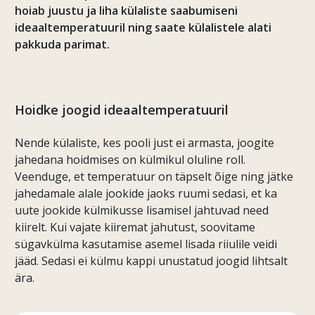
hoiab juustu ja liha külaliste saabumiseni
ideaaltemperatuuril ning saate külalistele alati
pakkuda parimat.
Hoidke joogid ideaaltemperatuuril
Nende külaliste, kes pooli just ei armasta, joogite
jahedana hoidmises on külmikul oluline roll.
Veenduge, et temperatuur on täpselt õige ning jätke
jahedamale alale jookide jaoks ruumi sedasi, et ka
uute jookide külmikusse lisamisel jahtuvad need
kiirelt. Kui vajate kiiremat jahutust, soovitame
sügavkülma kasutamise asemel lisada riiulile veidi
jääd. Sedasi ei külmu kappi unustatud joogid lihtsalt
ära.