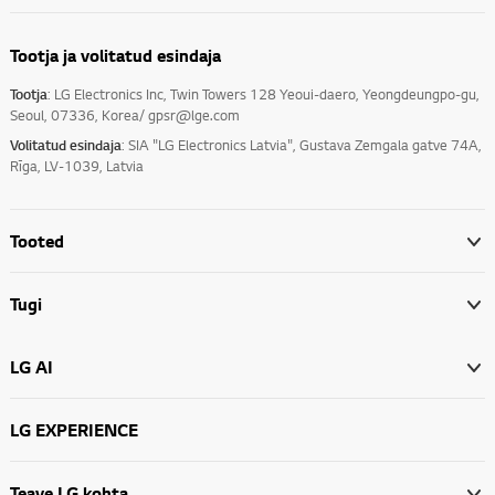
Tootja ja volitatud esindaja
Tootja
: LG Electronics Inc, Twin Towers 128 Yeoui-daero, Yeongdeungpo-gu,
Seoul, 07336, Korea/ gpsr@lge.com
Volitatud esindaja
: SIA "LG Electronics Latvia", Gustava Zemgala gatve 74A,
Rīga, LV-1039, Latvia
Tooted
Tugi
LG AI
LG EXPERIENCE
Teave LG kohta