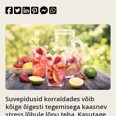
Suvepidusid korraldades võib
kõige õigesti tegemisega kaasnev
stress lõbule lõpu teha. Kasutage