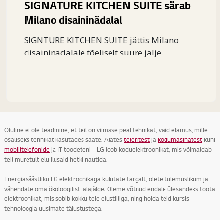
SIGNATURE KITCHEN SUITE särab
Milano disaininädalal
SIGNTURE KITCHEN SUITE jättis Milano
disaininädalale tõeliselt suure jälje.
Oluline ei ole teadmine, et teil on viimase peal tehnikat, vaid elamus, mille
osaliseks tehnikat kasutades saate. Alates
teleritest
ja
kodumasinatest
kuni
mobiiltelefonide
ja IT toodeteni – LG loob koduelektroonikat, mis võimaldab
teil muretult elu ilusaid hetki nautida.
Energiasäästliku LG elektroonikaga kulutate targalt, olete tulemuslikum ja
vähendate oma ökoloogilist jalajälge. Oleme võtnud endale ülesandeks toota
elektroonikat, mis sobib kokku teie elustiiliga, ning hoida teid kursis
tehnoloogia uusimate täiustustega.