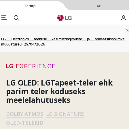
Tarbija
Äri
enu
Otsi
Minu
C
LG Electronics teenuse kasutustingimuste ja privaatsuspoliitika
muudatused (29/04/2026)
LG OLED: LGTapeet-teler ehk
parim teler koduseks
meelelahutuseks
DOLBY ATMOS
LG SIGNATURE
OLED-TELERID