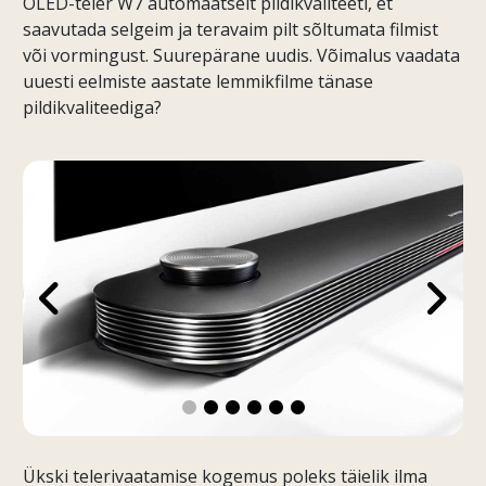
OLED-teler W7 automaatselt pildikvaliteeti, et
saavutada selgeim ja teravaim pilt sõltumata filmist
või vormingust. Suurepärane uudis. Võimalus vaadata
uuesti eelmiste aastate lemmikfilme tänase
pildikvaliteediga?
Ükski telerivaatamise kogemus poleks täielik ilma