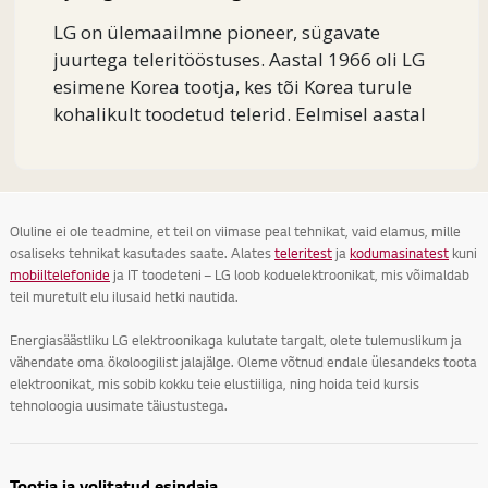
LG on ülemaailmne pioneer, sügavate
juurtega teleritööstuses. Aastal 1966 oli LG
esimene Korea tootja, kes tõi Korea turule
kohalikult toodetud telerid. Eelmisel aastal
tõi LG turule maailma...
Oluline ei ole teadmine, et teil on viimase peal tehnikat, vaid elamus, mille
osaliseks tehnikat kasutades saate. Alates
teleritest
ja
kodumasinatest
kuni
mobiiltelefonide
ja IT toodeteni – LG loob koduelektroonikat, mis võimaldab
teil muretult elu ilusaid hetki nautida.
Energiasäästliku LG elektroonikaga kulutate targalt, olete tulemuslikum ja
vähendate oma ökoloogilist jalajälge. Oleme võtnud endale ülesandeks toota
elektroonikat, mis sobib kokku teie elustiiliga, ning hoida teid kursis
tehnoloogia uusimate täiustustega.
Tootja ja volitatud esindaja