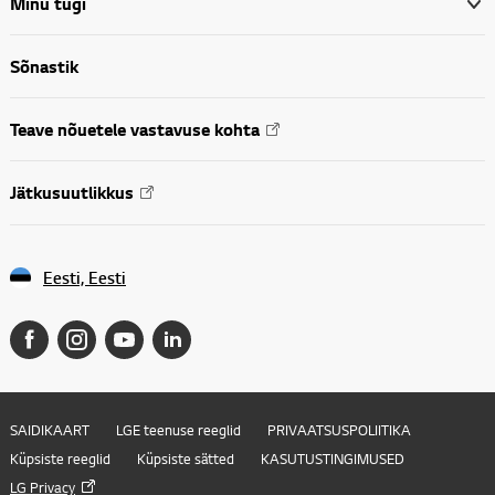
Minu tugi
Sõnastik
Teave nõuetele vastavuse kohta
Jätkusuutlikkus
Eesti, Eesti
SAIDIKAART
LGE teenuse reeglid
PRIVAATSUSPOLIITIKA
Küpsiste reeglid
Küpsiste sätted
KASUTUSTINGIMUSED
LG Privacy