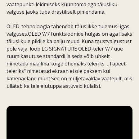
vaatepunkti leidmiseks küünitama ega täiusliku
valguse jaoks tuba drastiliselt pimendama.
OLED-tehnoloogia tähendab täiuslikke tulemusi igas
valguses.OLED W7 funktsioonide hulgas on aga lisaks
täiuslikule pildile ka palju muud. Kuna taustvalgustust
pole vaja, loob LG SIGNATURE OLED-teler W7 uue
ruumikasutuse standardi ja seda võib uhkelt
nimetada maailma kõige õhemaks teleriks. „Tapeet-
teleriks“ nimetatud ekraan ei ole paksem kui
kahenaelane münt.See on muljetavaldav vaatepilt, mis
üllatab ka teie elutuppa astuvaid külalisi.