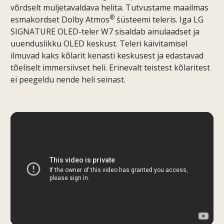
võrdselt muljetavaldava helita. Tutvustame maailmas
®
esmakordset Dolby Atmos
śüsteemi teleris. Iga LG
SIGNATURE OLED-teler W7 sisaldab ainulaadset ja
uuenduslikku OLED keskust. Teleri käivitamisel
ilmuvad kaks kõlarit kenasti keskusest ja edastavad
tõeliselt immersiivset heli. Erinevalt teistest kõlaritest
ei peegeldu nende heli seinast.