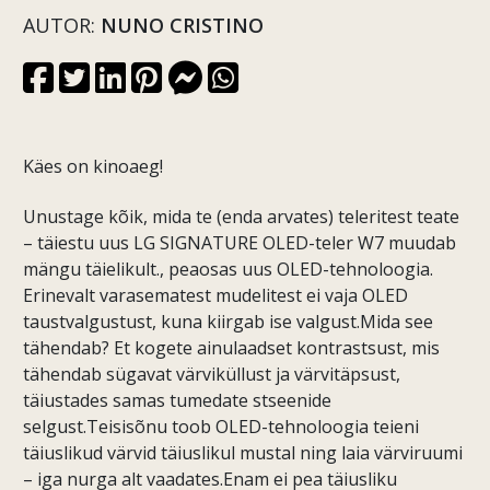
AUTOR:
NUNO CRISTINO
Käes on kinoaeg!
Unustage kõik, mida te (enda arvates) teleritest teate
– täiestu uus LG SIGNATURE OLED-teler W7 muudab
mängu täielikult., peaosas uus OLED-tehnoloogia.
Erinevalt varasematest mudelitest ei vaja OLED
taustvalgustust, kuna kiirgab ise valgust.Mida see
tähendab? Et kogete ainulaadset kontrastsust, mis
tähendab sügavat värviküllust ja värvitäpsust,
täiustades samas tumedate stseenide
selgust.Teisisõnu toob OLED-tehnoloogia teieni
täiuslikud värvid täiuslikul mustal ning laia värviruumi
– iga nurga alt vaadates.Enam ei pea täiusliku