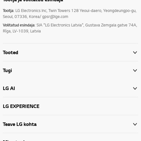
Tootja
: LG Electronics Inc, Twin Towers 128 Yeoui-daero, Yeongdeungpo-gu,
Seoul, 07336, Korea/ gpsr@lge.com
Volitatud esindaja
: SIA "LG Electronics Latvia", Gustava Zemgala gatve 74A,
Rīga, LV-1039, Latvia
Tooted
Tugi
LG AI
LG EXPERIENCE
Teave LG kohta