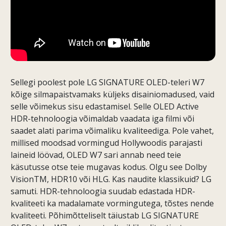
Sellegi poolest pole LG SIGNATURE OLED-teleri W7
kõige silmapaistvamaks küljeks disainiomadused, vaid
selle võimekus sisu edastamisel. Selle OLED Active
HDR-tehnoloogia võimaldab vaadata iga filmi või
saadet alati parima võimaliku kvaliteediga. Pole vahet,
millised moodsad vormingud Hollywoodis parajasti
laineid löövad, OLED W7 sari annab need teie
käsutusse otse teie mugavas kodus. Olgu see Dolby
VisionTM, HDR10 või HLG. Kas naudite klassikuid? LG
samuti. HDR-tehnoloogia suudab edastada HDR-
kvaliteeti ka madalamate vormingutega, tõstes nende
kvaliteeti. Põhimõtteliselt täiustab LG SIGNATURE