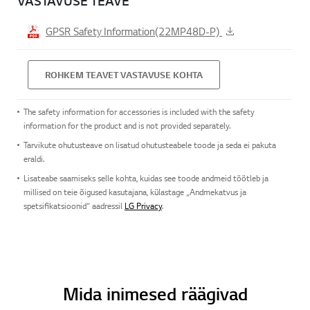
VASTAVUSE TEAVE
GPSR Safety Information(22MP48D-P)
ROHKEM TEAVET VASTAVUSE KOHTA
The safety information for accessories is included with the safety
information for the product and is not provided separately.
Tarvikute ohutusteave on lisatud ohutusteabele toode ja seda ei pakuta
eraldi.
Lisateabe saamiseks selle kohta, kuidas see toode andmeid töötleb ja
millised on teie õigused kasutajana, külastage „Andmekatvus ja
spetsifikatsioonid“ aadressil
LG Privacy
.
Mida inimesed räägivad