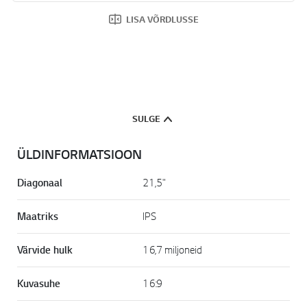
LISA VÕRDLUSSE
SULGE
ÜLDINFORMATSIOON
Diagonaal
21,5"
Maatriks
IPS
Värvide hulk
16,7 miljoneid
Kuvasuhe
16:9