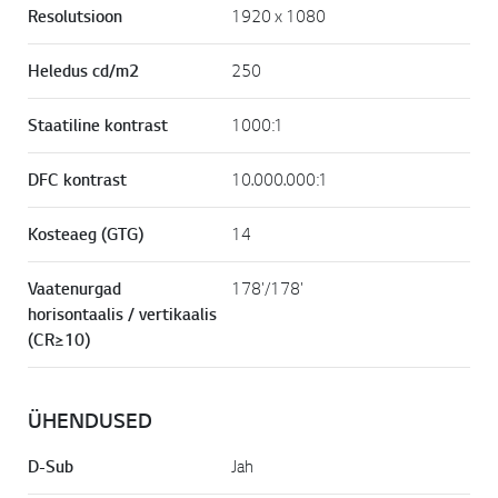
Resolutsioon
1920 x 1080
Heledus cd/m2
250
Staatiline kontrast
1000:1
DFC kontrast
10.000.000:1
Kosteaeg (GTG)
14
Vaatenurgad
178'/178'
horisontaalis / vertikaalis
(CR≥10)
ÜHENDUSED
D-Sub
Jah