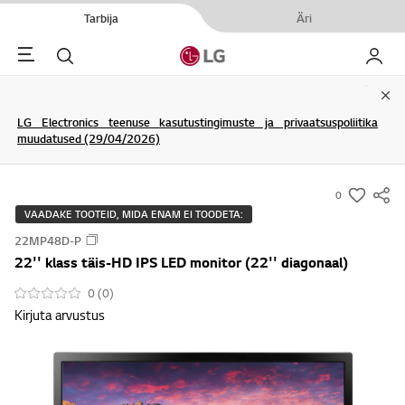
Tarbija
Äri
Menu
Otsi
Minu L
Clo
LG Electronics teenuse kasutustingimuste ja privaatsuspoliitika
muudatused (29/04/2026)
0
s
VAADAKE TOOTEID, MIDA ENAM EI TOODETA:
u
22MP48D-P
m
22'' klass täis-HD IPS LED monitor (22'' diagonaal)
m
a
0 (0)
Kirjuta arvustus
r
y
-
w
i