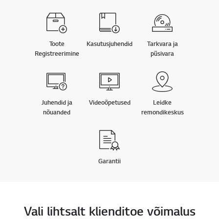
Toote
Kasutusjuhendid
Tarkvara ja
Registreerimine
püsivara
Juhendid ja
Videoõpetused
Leidke
nõuanded
remondikeskus
Garantii
Vali lihtsalt klienditoe võimalus