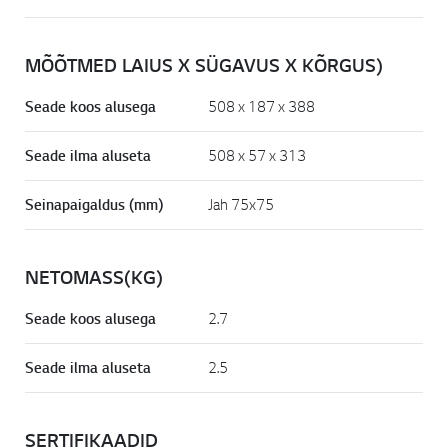
MÕÕTMED LAIUS X SÜGAVUS X KÕRGUS)
Seade koos alusega
508 x 187 x 388
Seade ilma aluseta
508 x 57 x 313
Seinapaigaldus (mm)
Jah 75x75
NETOMASS(KG)
Seade koos alusega
2.7
Seade ilma aluseta
2.5
SERTIFIKAADID