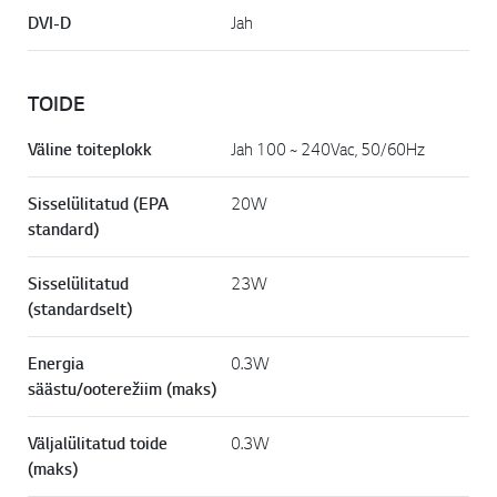
DVI-D
Jah
TOIDE
Väline toiteplokk
Jah 100 ~ 240Vac, 50/60Hz
Sisselülitatud (EPA
20W
standard)
Sisselülitatud
23W
(standardselt)
Energia
0.3W
säästu/ooterežiim (maks)
Väljalülitatud toide
0.3W
(maks)