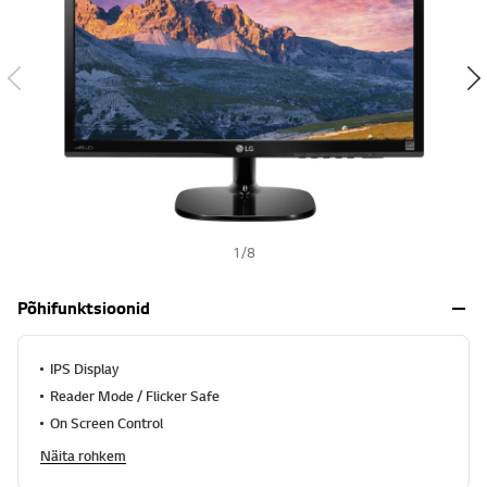
s
h
1
/
8
Põhifunktsioonid
IPS Display
Reader Mode / Flicker Safe
On Screen Control
Näita rohkem