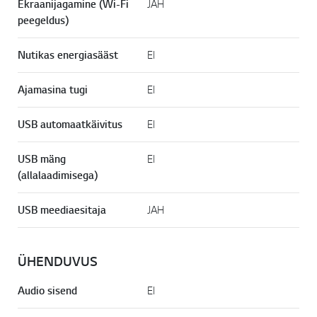
Ekraanijagamine (Wi-Fi
JAH
peegeldus)
Nutikas energiasääst
EI
Ajamasina tugi
EI
USB automaatkäivitus
EI
USB mäng
EI
(allalaadimisega)
USB meediaesitaja
JAH
ÜHENDUVUS
Audio sisend
EI