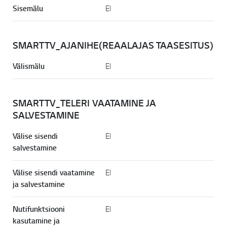
Sisemälu
EI
SMARTTV_AJANIHE(REAALAJAS TAASESITUS)
Online Chat
Välismälu
EI
SMARTTV_TELERI VAATAMINE JA
SALVESTAMINE
Välise sisendi
EI
salvestamine
Välise sisendi vaatamine
EI
Mine 
ja salvestamine
Nutifunktsiooni
EI
kasutamine ja