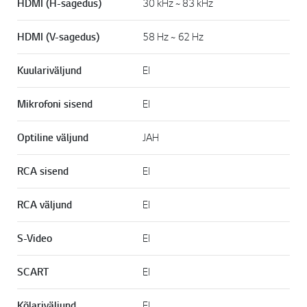
HDMI (H-sagedus)
30 kHz ~ 83 kHz
HDMI (V-sagedus)
58 Hz ~ 62 Hz
Kuulariväljund
EI
Mikrofoni sisend
EI
Optiline väljund
JAH
RCA sisend
EI
RCA väljund
EI
S-Video
EI
SCART
EI
Kõlariväljund
EI