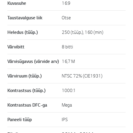
Kuvasuhe
16:9
Taustavalguse liik
Otse
Heledus (tüüp.)
250 (tüüp.), 160 (min)
Värvibitt
8 bitti
Värvisügavus (värvide arv)
16,7 M
Värviruum (tüüp.)
NTSC 72% (CIE1931)
Kontrastsus (tüüp.)
1000:1
Kontrastsus DFC-ga
Mega
Paneeli tüüp
IPS