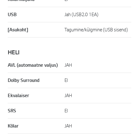
USB
Jah (USB2.0 1EA)
[Asukoht]
Tagumine/külgmine (USB sisend)
HELI
AVL (automaatne valjus)
JAH
Dolby Surround
EI
Ekvalaiser
JAH
SRS
EI
Kõlar
JAH