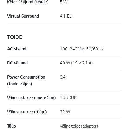
Kõlar_Väljund (seade)
5 W
Virtual Surround
AI HELI
TOIDE
AC sisend
100~240 Vac, 50/60 Hz
DC väljund
40 W (19 V 2,1 A)
Power Consumption
0.4
(toide väljas)
Võimsustarve (unerežiim)
PUUDUB
Võimsustarve (tüüp.)
32 W
Tüüp
Väline toide (adapter)