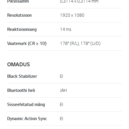
Pikslisamm
0,3114 x 0,3114 mm
Resolutsioon
1920 x 1080
Reaktsiooniaeg
14 ms
Vaatenurk (CR ≥ 10)
178° (R/L), 178° (U/D)
OMADUS
Black Stabilizer
EI
Bluetoothi heli
JAH
Sisseehitatud mäng
EI
Dynamic Action Sync
EI