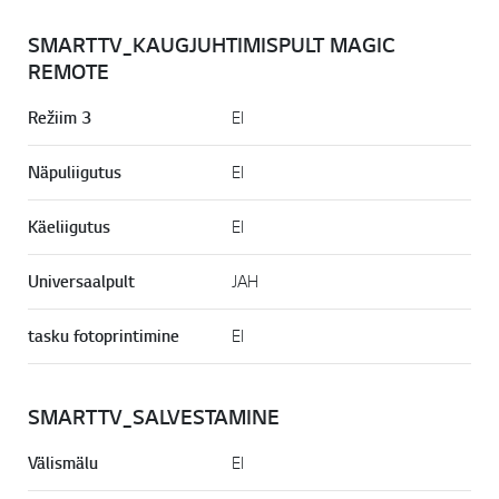
SMARTTV_KAUGJUHTIMISPULT MAGIC
REMOTE
Režiim 3
EI
Näpuliigutus
EI
Käeliigutus
EI
Universaalpult
JAH
tasku fotoprintimine
EI
SMARTTV_SALVESTAMINE
Välismälu
EI