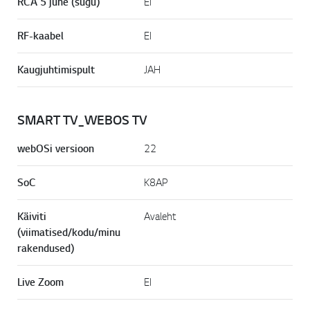
RCA 5 juhe (sugu)
EI
RF-kaabel
EI
Kaugjuhtimispult
JAH
SMART TV_WEBOS TV
webOSi versioon
22
SoC
K8AP
Käiviti
Avaleht
(viimatised/kodu/minu
rakendused)
Live Zoom
EI