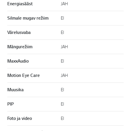
Energiasääst
JAH
Silmale mugav režiim
EI
Värelusvaba
EI
Mängurežiim
JAH
MaxxAudio
EI
Motion Eye Care
JAH
Muusika
EI
PIP
EI
Foto ja video
EI