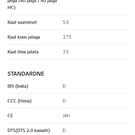
jalga /40 jalga / 40 jalga
HC)
Kaal saatmisel
5.6
Kaal koos jalaga
3.75
Kaal ilma jalata
3.5
STANDARDNE
BIS (India)
EI
CCC (Hiina)
EI
CE
JAH
DTS(DTS 2.0 kanalit)
EI