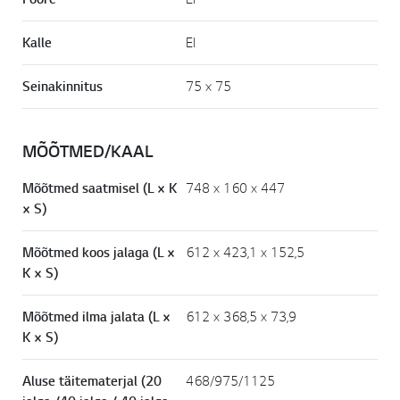
Kalle
EI
Seinakinnitus
75 × 75
MÕÕTMED/KAAL
Mõõtmed saatmisel (L × K
748 × 160 × 447
× S)
Mõõtmed koos jalaga (L ×
612 × 423,1 × 152,5
K × S)
Mõõtmed ilma jalata (L ×
612 × 368,5 × 73,9
K × S)
Aluse täitematerjal (20
468/975/1125