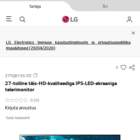
Tarbija
Äri
Menu
Otsi
Minu L
Clo
LG Electronics teenuse kasutustingimuste ja privaatsuspoliitika
muudatused (29/04/2026)
0
s
27TQ615S-PZ
u
27-tolline täis-HD-kvaliteediga IPS-LED-ekraaniga
m
telerimonitor
m
0 (0)
a
Kirjuta arvustus
r
y
Toote teabeleht
-
w
i