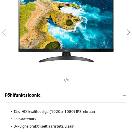
s
h
1
/
8
Põhifunktsioonid
Täis-HD-kvaliteediga (1920 x 1080) IPS-ekraan
Lai vaatenurk
3-külgne praktiliselt ääristeta disain