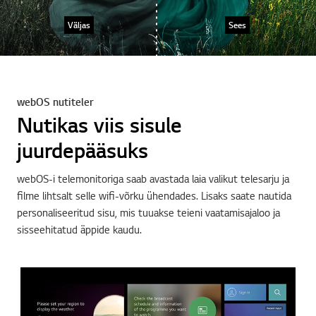
Väljas
Sees
webOS nutiteler
Nutikas viis sisule
juurdepääsuks
webOS-i telemonitoriga saab avastada laia valikut telesarju ja
filme lihtsalt selle wifi-võrku ühendades. Lisaks saate nautida
personaliseeritud sisu, mis tuuakse teieni vaatamisajaloo ja
sisseehitatud äppide kaudu.