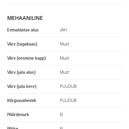
MEHAANILINE
Eemaldatav alus
JAH
Värv (tagakaas)
Must
Värv (eesmine kapp)
Must
Värv (jala alus)
Must
Värv (jala kere)
PUUDUB
Kõrgusvahemik
PUUDUB
Pöördenurk
EI
Pööre
EI