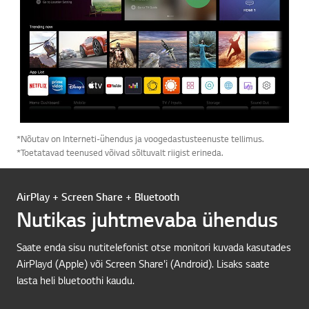
*Nõutav on Interneti-ühendus ja voogedastusteenuste tellimus.
*Toetatavad teenused võivad sõltuvalt riigist erineda.
AirPlay + Screen Share + Bluetooth
Nutikas juhtmevaba ühendus
Saate enda sisu nutitelefonist otse monitori kuvada kasutades
AirPlayd (Apple) või Screen Share'i (Android). Lisaks saate
lasta heli bluetoothi kaudu.