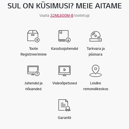
SUL ON KÜSIMUSI? MEIE AITAME
Vaata
32ML600M-B
tootetugi
Toote
Kasutusjuhendid
Tarkvara ja
Registreerimine
püsivara
Juhendid ja
Videoõpetused
Leidke
nõuanded
remondikeskus
Garantii