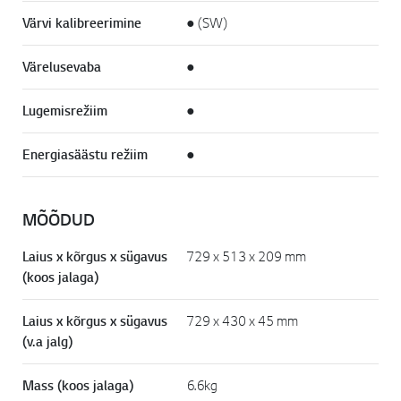
Värvi kalibreerimine
● (SW)
Värelusevaba
●
Lugemisrežiim
●
Energiasäästu režiim
●
MÕÕDUD
Laius x kõrgus x sügavus
729 x 513 x 209 mm
(koos jalaga)
Laius x kõrgus x sügavus
729 x 430 x 45 mm
(v.a jalg)
Mass (koos jalaga)
6.6kg