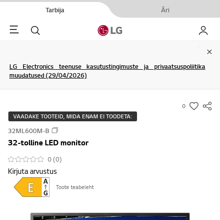
Tarbija
Äri
Menu
Otsi
Minu L
Clo
LG Electronics teenuse kasutustingimuste ja privaatsuspoliitika
muudatused (29/04/2026)
0
s
VAADAKE TOOTEID, MIDA ENAM EI TOODETA:
u
32ML600M-B
m
32-tolline LED monitor
m
a
0 (0)
Kirjuta arvustus
r
y
Toote teabeleht
-
w
i