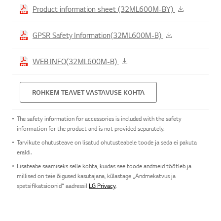
Product information sheet (32ML600M-BY)
GPSR Safety Information(32ML600M-B)
WEB INFO(32ML600M-B)
ROHKEM TEAVET VASTAVUSE KOHTA
The safety information for accessories is included with the safety
information for the product and is not provided separately.
Tarvikute ohutusteave on lisatud ohutusteabele toode ja seda ei pakuta
eraldi.
Lisateabe saamiseks selle kohta, kuidas see toode andmeid töötleb ja
millised on teie õigused kasutajana, külastage „Andmekatvus ja
spetsifikatsioonid“ aadressil
LG Privacy
.