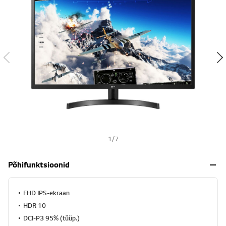
s
h
1
/
7
Põhifunktsioonid
FHD IPS-ekraan
HDR 10
DCI-P3 95% (tüüp.)