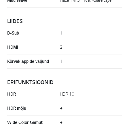
Muu teave
Haze 1%, 3H, Anti-Glare Layer
LIIDES
D-Sub
1
HDMI
2
Kõrvaklappide väljund
1
ERIFUNKTSIOONID
HDR
HDR 10
HDR mõju
●
Wide Color Gamut
●