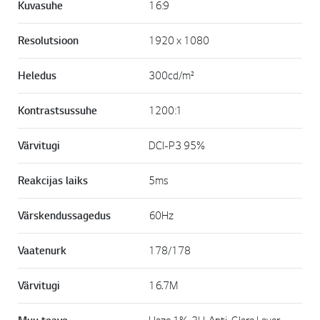
Kuvasuhe
16:9
Resolutsioon
1920 x 1080
Heledus
300cd/m²
Kontrastsussuhe
1200:1
Värvitugi
DCI-P3 95%
Reakcijas laiks
5ms
Värskendussagedus
60Hz
Vaatenurk
178/178
Värvitugi
16.7M