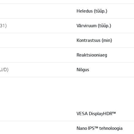
Heledus (tüüp.)
31)
Värviruum (tüüp.)
Kontrastsus (min)
Reaktsiooniaeg
(U/D)
Nõgus
VESA DisplayHDR™
Nano IPS™ tehnoloogia