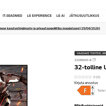
IT-SEADMED
LG EXPERIENCE
LG AI
JÄTKUSUUTLIKKUS
enuse kasutustingimuste ja privaatsuspoliitika muudatused (29/04/2026)
VAADAKE TOOTEID, MI
32GN600-B
32-tolline
0 (0)
Kirjuta arvustus
Toote 
Põhifunktsioonid