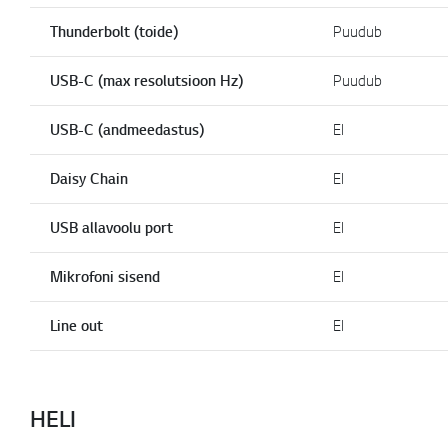
Thunderbolt (toide)
Puudub
USB-C (max resolutsioon Hz)
Puudub
USB-C (andmeedastus)
EI
Daisy Chain
EI
USB allavoolu port
EI
Mikrofoni sisend
EI
Line out
EI
HELI