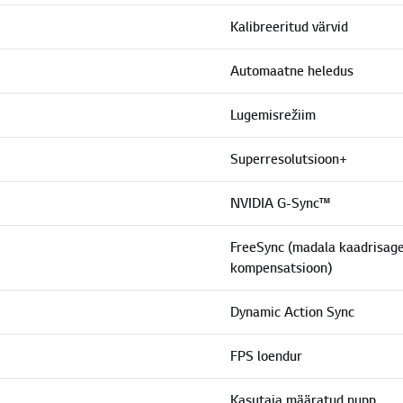
Kalibreeritud värvid
Automaatne heledus
Lugemisrežiim
Superresolutsioon+
NVIDIA G-Sync™
FreeSync (madala kaadrisag
kompensatsioon)
Dynamic Action Sync
FPS loendur
Kasutaja määratud nupp