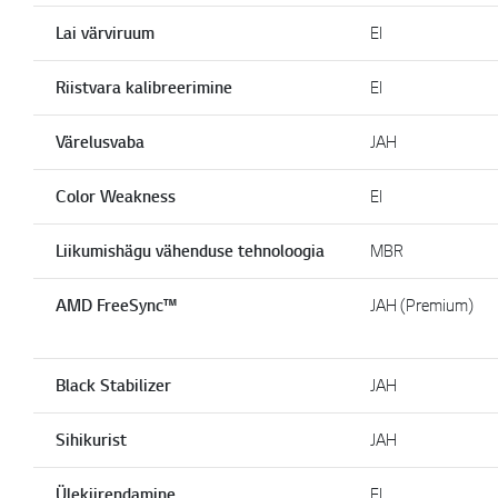
Lai värviruum
EI
Riistvara kalibreerimine
EI
Värelusvaba
JAH
Color Weakness
EI
Liikumishägu vähenduse tehnoloogia
MBR
AMD FreeSync™
JAH (Premium)
Black Stabilizer
JAH
Sihikurist
JAH
Ülekiirendamine
EI