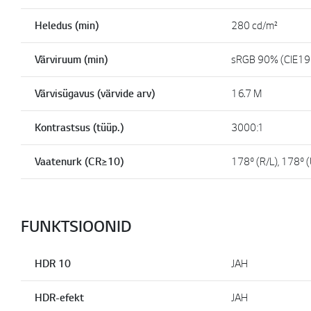
Heledus (min)
280 cd/m²
Värviruum (min)
sRGB 90% (CIE19
Värvisügavus (värvide arv)
16.7 M
Kontrastsus (tüüp.)
3000:1
Vaatenurk (CR≥10)
178º (R/L), 178º 
FUNKTSIOONID
HDR 10
JAH
HDR-efekt
JAH