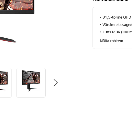
31,5-tolline QHD
Värskendussaged
1 ms MBR (liiku
Näita rohkem