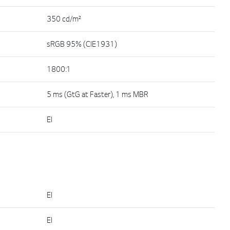
350 cd/m²
sRGB 95% (CIE1931)
1800:1
5 ms (GtG at Faster), 1 ms MBR
EI
EI
EI