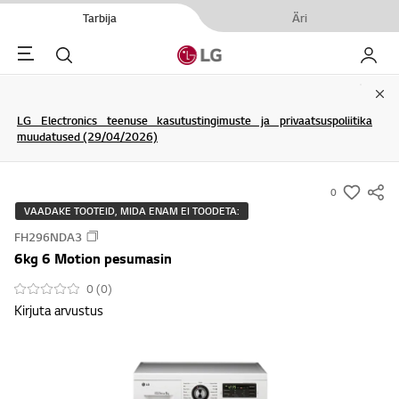
Tarbija
Äri
Menu
Otsi
Minu L
Clo
LG Electronics teenuse kasutustingimuste ja privaatsuspoliitika
muudatused (29/04/2026)
0
s
VAADAKE TOOTEID, MIDA ENAM EI TOODETA:
u
FH296NDA3
m
6kg 6 Motion pesumasin
m
a
0 (0)
Kirjuta arvustus
r
y
-
w
i