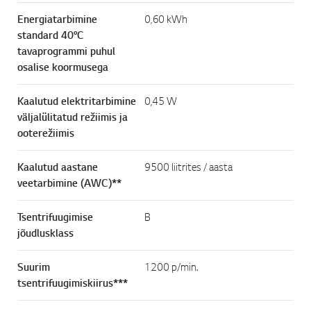
Energiatarbimine
0,60 kWh
standard 40°C
tavaprogrammi puhul
osalise koormusega
Kaalutud elektritarbimine
0,45 W
väljalülitatud režiimis ja
ooterežiimis
Kaalutud aastane
9500 liitrites / aasta
veetarbimine (AWC)**
Tsentrifuugimise
B
jõudlusklass
Suurim
1200 p/min.
tsentrifuugimiskiirus***