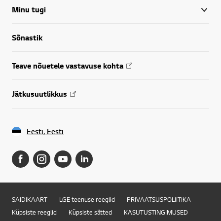
Minu tugi
Sõnastik
Teave nõuetele vastavuse kohta
Jätkusuutlikkus
Eesti, Eesti
SAIDIKAART
LGE teenuse reeglid
PRIVAATSUSPOLIITIKA
Küpsiste reeglid
Küpsiste sätted
KASUTUSTINGIMUSED