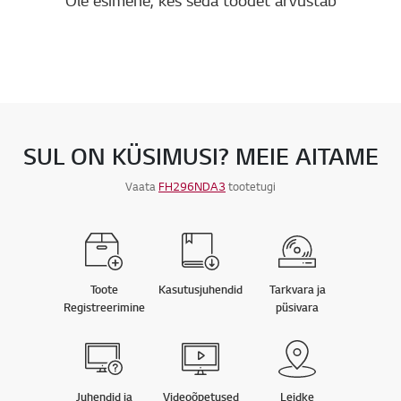
SUL ON KÜSIMUSI? MEIE AITAME
Vaata
FH296NDA3
tootetugi
Toote
Kasutusjuhendid
Tarkvara ja
Registreerimine
püsivara
Juhendid ja
Videoõpetused
Leidke