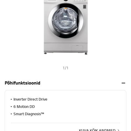
s
h
1
/
1
Põhifunktsioonid
Inverter Direct Drive
6 Motion DD
Smart Diagnosis™
KUVA KÕIK ANDMED