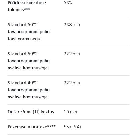
Pöörleva kuivatuse
53%
tulemus***
Standard 60°C
238 min.
tavaprogrammi puhul
täiskoormusega
Standard 60°C
222 min.
tavaprogrammi puhul
osalise koormusega
Standard 40°C
222 min.
tavaprogrammi puhul
osalise koormusega
Ooterežiimi (Tl) kestus
10 min.
Pesemise müratase****
55 dB(A)