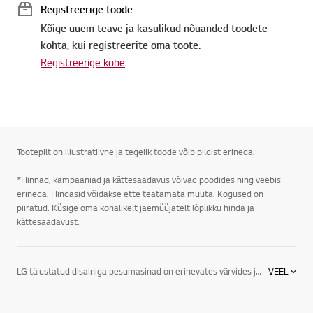
Registreerige toode
Kõige uuem teave ja kasulikud nõuanded toodete
kohta, kui registreerite oma toote.
Registreerige kohe
Tootepilt on illustratiivne ja tegelik toode võib pildist erineda.
*Hinnad, kampaaniad ja kättesaadavus võivad poodides ning veebis
erineda. Hindasid võidakse ette teatamata muuta. Kogused on
piiratud. Küsige oma kohalikelt jaemüüjatelt lõplikku hinda ja
kättesaadavust.
LG täiustatud disainiga pesumasinad on erinevates värvides ja kasutajasõbralike juhtpaneelidega, omades ka vajalikke suvandeid ja soovitud jõudlust. Kuidas valida pesumasinat? Milline pesumasin on sulle sobilik kas eestlaetavad pesumasinad, kitsad pesumasinad, kuivatiga pesumasinad? Pesumasina valimine võib olla keeruline, kuid LG valik on nii uuenduslik ja hea, et ostu keerulisus kaob. LG pesumasinate seeria (nii suur kui ka väike pesumasin) ja lai valik pakub uuenduslikke funktsioone, sealhulgas järgmisi. Loe edasi ja vastame, millist pesumasinat osta.
VEEL
Eestlaetavad vs. ülaltlaetavad: olenevalt teie eelistustest on LG pesumasina mudelid disainitud energia- ja veesäästlikeks, samas võiks pealtlaetav mudel meeldida neile, kes hindavad rohkem traditsioonilist disaini.