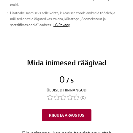
eraldi.
Lisateabe saamiseks selle kohta, kuidas see toode andmeid töötleb ja
millised on teie õigused kasutajana, külastage „Andmekatvus ja
spetsifikatsioonid“ aadressil
LG Privacy
.
Mida inimesed räägivad
0
/ 5
ÜLDISED HINNANGUD
(0)
KIRJUTA ARVUSTUS
Ole esimene, kes seda toodet arvustab