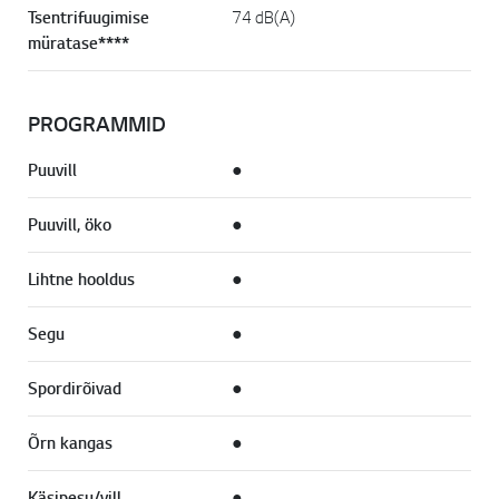
Tsentrifuugimise
74 dB(A)
müratase****
PROGRAMMID
Puuvill
●
Puuvill, öko
●
Lihtne hooldus
●
Segu
●
Spordirõivad
●
Õrn kangas
●
Käsipesu/vill
●