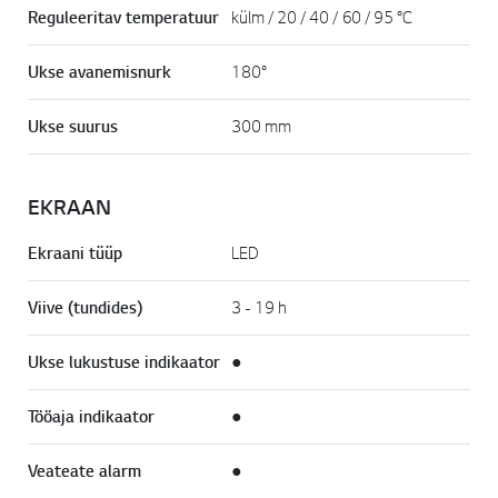
Reguleeritav temperatuur
külm / 20 / 40 / 60 / 95 °C
Ukse avanemisnurk
180°
Ukse suurus
300 mm
EKRAAN
Ekraani tüüp
LED
Viive (tundides)
3 - 19 h
Ukse lukustuse indikaator
●
Tööaja indikaator
●
Veateate alarm
●