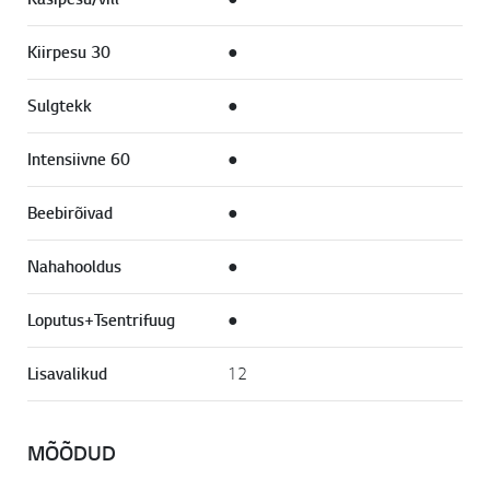
Kiirpesu 30
●
Sulgtekk
●
Intensiivne 60
●
Beebirõivad
●
Nahahooldus
●
Loputus+Tsentrifuug
●
Lisavalikud
12
MÕÕDUD