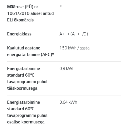
Määruse (EÜ) nr
Ei
1061/2010 alusel antud
ELi ökomärgis
Energiaklass
A+++ (A+++/D)
Kaalutud aastane
150 kWh / aasta
energiatarbimine (AEC)*
Energiatarbimine
0,8 kWh
standard 60°C
tavaprogrammi puhul
täiskoormusega
Energiatarbimine
0,64 kWh
standard 60°C
tavaprogrammi puhul
osalise koormusega