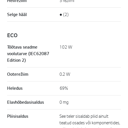
Helirežiim
5 režiimi
Selge hääl
● (2)
ECO
Töötava seadme
102 W
voolutarve (IEC62087
Edition 2)
Ooterežiim
0.2 W
Heledus
69%
Elavhõbedasisaldus
0 mg
Pliisisaldus
See teler sisaldab pliid ainult
teatud osades või komponentides,