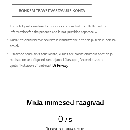
ROHKEM TEAVET VASTAVUSE KOHTA
The safety information for accessories is included with the safety
information for the product and is not provided separately.
Tarvikute ohutusteave on lisatud ohutusteabele toode ja seda ei pakuta
eraldi.
Lisateabe saamiseks selle kohta, kuidas see toode andmeid töötleb ja
millised on teie õigused kasutajana, külastage „Andmekatvus ja
spetsifikatsioonid“ aadressil
LG Privacy
.
Mida inimesed räägivad
0
/ 5
ÜLDISED HINNANGUD