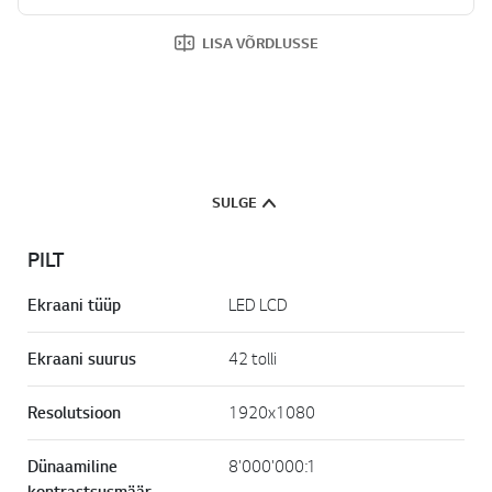
LISA VÕRDLUSSE
SULGE
PILT
Ekraani tüüp
LED LCD
Ekraani suurus
42 tolli
Resolutsioon
1920x1080
Dünaamiline
8'000'000:1
kontrastsusmäär