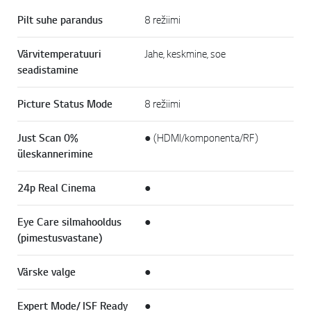
Pilt suhe parandus
8 režiimi
Värvitemperatuuri
Jahe, keskmine, soe
seadistamine
Picture Status Mode
8 režiimi
Just Scan 0%
● (HDMI/komponenta/RF)
üleskannerimine
24p Real Cinema
●
Eye Care silmahooldus
●
(pimestusvastane)
Värske valge
●
Expert Mode/ ISF Ready
●