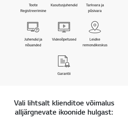
Toote
Kasutusjuhendid
Tarkvara ja
Registreerimine
püsivara
Juhendid ja
Videoõpetused
Leidke
nõuanded
remondikeskus
Garantii
Vali lihtsalt klienditoe võimalus
alljärgnevate ikoonide hulgast: