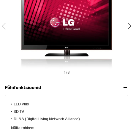
s
h
1
/
8
Põhifunktsioonid
LED Plus
3D TV
DLNA (Digital Living Network Alliance)
Näita rohkem