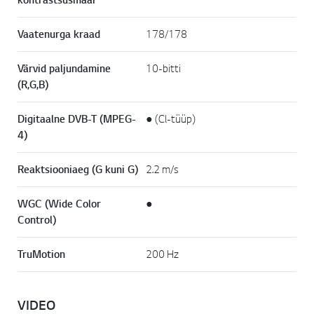
Vaatenurga kraad
178/178
Värvid paljundamine
10-bitti
(R,G,B)
Digitaalne DVB-T (MPEG-
● (Cl-tüüp)
4)
Reaktsiooniaeg (G kuni G)
2.2 m/s
WGC (Wide Color
●
Control)
TruMotion
200 Hz
VIDEO