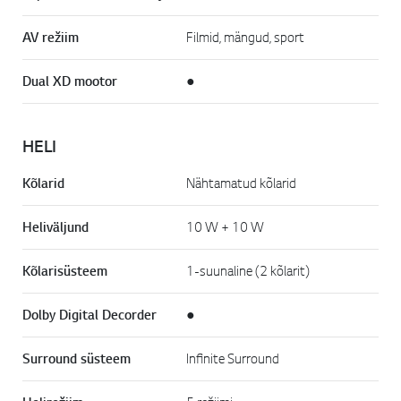
AV režiim
Filmid, mängud, sport
Dual XD mootor
●
HELI
Kõlarid
Nähtamatud kõlarid
Heliväljund
10 W + 10 W
Kõlarisüsteem
1-suunaline (2 kõlarit)
Dolby Digital Decorder
●
Surround süsteem
Infinite Surround