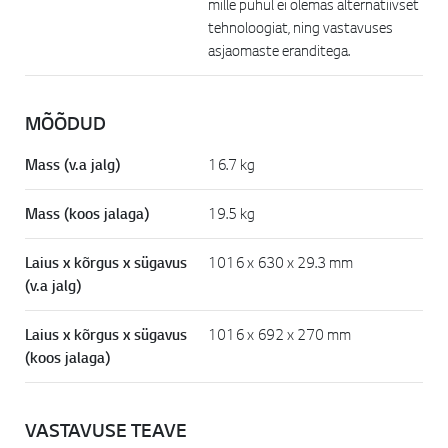
mille puhul ei olemas alternatiivset
tehnoloogiat, ning vastavuses
asjaomaste eranditega.
MÕÕDUD
Mass (v.a jalg)
16.7 kg
Mass (koos jalaga)
19.5 kg
Laius x kõrgus x sügavus
1016 x 630 x 29.3 mm
(v.a jalg)
Laius x kõrgus x sügavus
1016 x 692 x 270 mm
(koos jalaga)
VASTAVUSE TEAVE