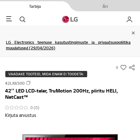
Tarbija
Äri
Menu
Otsi
Minu L
Clo
LG Electronics teenuse kasutustingimuste ja privaatsuspoliitika
muudatused (29/04/2026)
0
s
VAADAKE TOOTEID, MIDA ENAM EI TOODETA:
u
42LX6500
m
42'' LED LCD-teler, TruMotion 200Hz, piiritu HELI,
m
NetCast™
a
0 (0)
r
Kirjuta arvustus
y
-
w
i