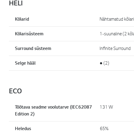
HELI
Kõlarid
Nähtamatud kõlar
Kõlarisüsteem
1-suunaline (2 kõla
Surround süsteem
Infinite Surround
Selge hääl
● (2)
ECO
Töötava seadme voolutarve (IEC62087
131 W
Edition 2)
Heledus
65%