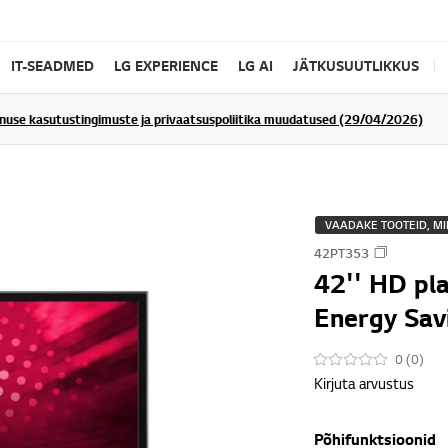
IT-SEADMED
LG EXPERIENCE
LG AI
JÄTKUSUUTLIKKUS
enuse kasutustingimuste ja privaatsuspoliitika muudatused (29/04/2026)
VAADAKE TOOTEID, MI
42PT353
42'' HD pl
Energy Savi
0 (0)
Kirjuta arvustus
Põhifunktsioonid