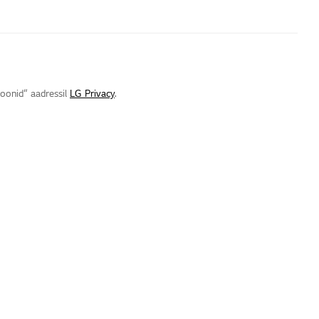
ioonid“ aadressil
LG Privacy
.