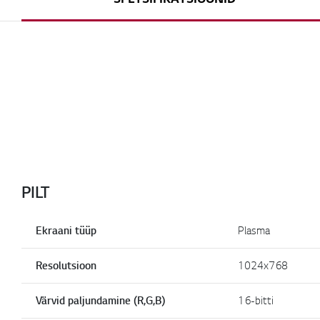
PILT
Ekraani tüüp
Plasma
Resolutsioon
1024x768
Värvid paljundamine (R,G,B)
16-bitti