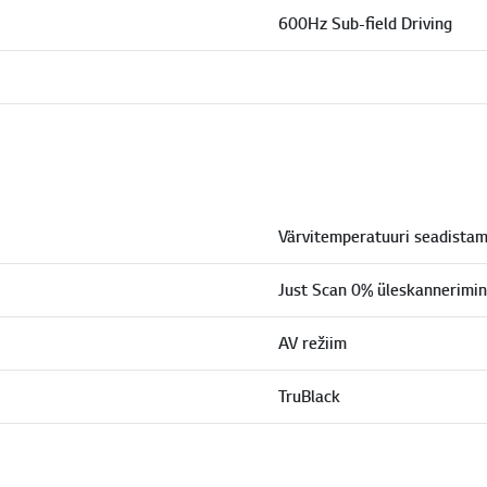
600Hz Sub-field Driving
Värvitemperatuuri seadistam
Just Scan 0% üleskannerimi
AV režiim
TruBlack