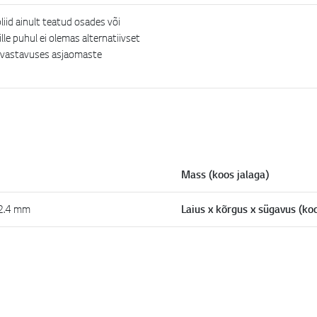
pliid ainult teatud osades või
le puhul ei olemas alternatiivset
g vastavuses asjaomaste
Mass (koos jalaga)
52.4 mm
Laius x kõrgus x sügavus (koo