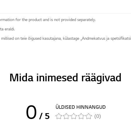
ormation for the product and is not provided separately.
a eraldi.
 millised on teie õigused kasutajana, külastage „Andmekatvus ja spetsifikats
Mida inimesed räägivad
0
ÜLDISED HINNANGUD
/ 5
(0)