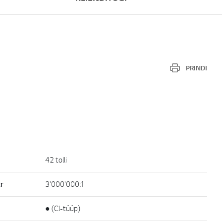
PRINDI
42 tolli
r
3'000'000:1
● (Cl-tüüp)