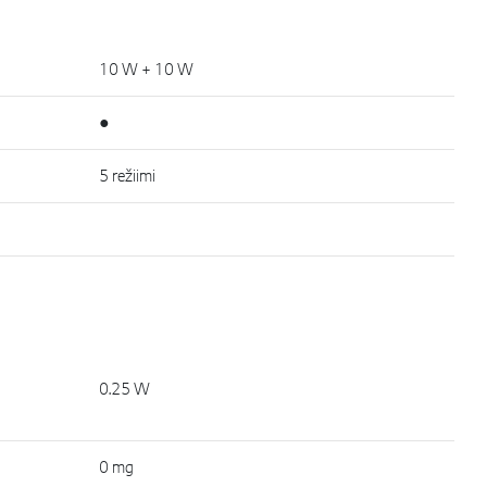
10 W + 10 W
●
5 režiimi
0.25 W
0 mg