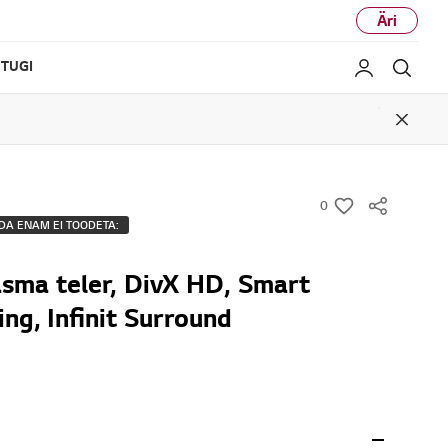
Äri
TUGI
Minu LG
Otsi
Close
0
w
DA ENAM EI TOODETA:
i
s
asma teler, DivX HD, Smart
h
ng, Infinit Surround