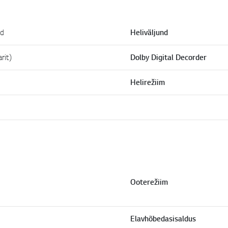
id
Heliväljund
rit)
Dolby Digital Decorder
Helirežiim
Ooterežiim
Elavhõbedasisaldus