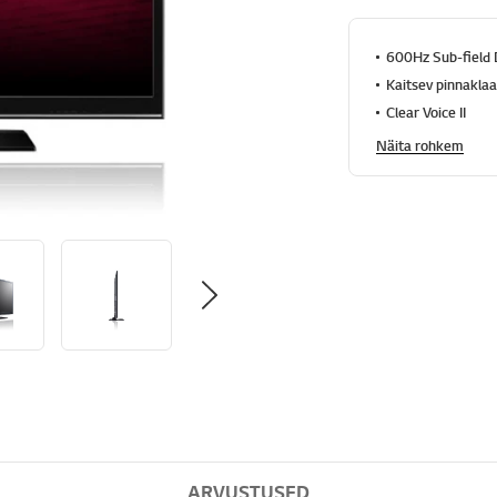
600Hz Sub-field 
Kaitsev pinnakla
Clear Voice II
Näita rohkem
ARVUSTUSED