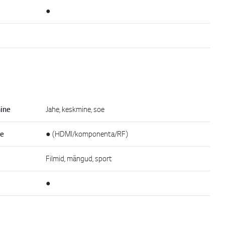
●
ine
Jahe, keskmine, soe
ne
● (HDMI/komponenta/RF)
Filmid, mängud, sport
●