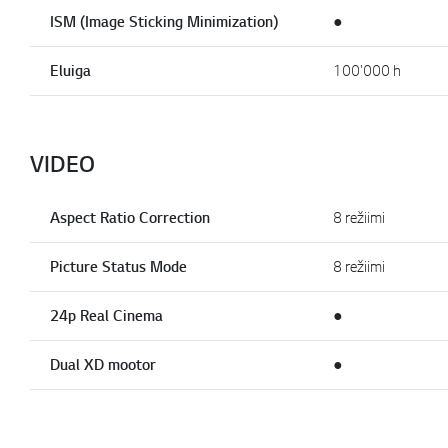
ISM (Image Sticking Minimization)
●
Eluiga
100'000 h
VIDEO
Aspect Ratio Correction
8 režiimi
Picture Status Mode
8 režiimi
24p Real Cinema
●
Dual XD mootor
●