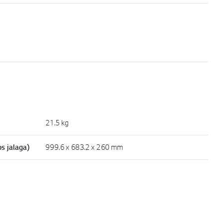
21.5 kg
s jalaga)
999.6 x 683.2 x 260 mm