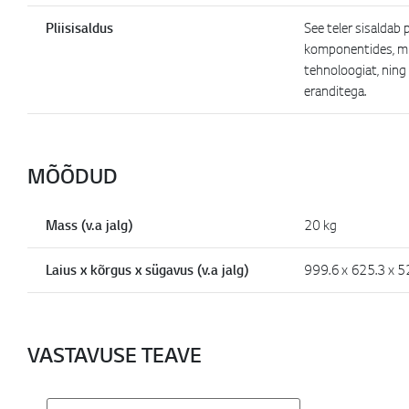
Pliisisaldus
See teler sisaldab 
komponentides, mil
tehnoloogiat, nin
eranditega.
MÕÕDUD
Mass (v.a jalg)
20 kg
Laius x kõrgus x sügavus (v.a jalg)
999.6 x 625.3 x 
VASTAVUSE TEAVE