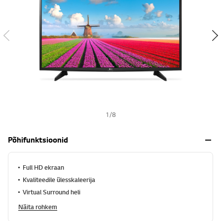
s
h
1
/
8
Põhifunktsioonid
Full HD ekraan
Kvaliteedile ülesskaleerija
Virtual Surround heli
Näita rohkem