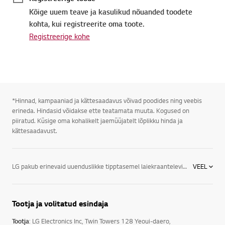
Kõige uuem teave ja kasulikud nõuanded toodete
kohta, kui registreerite oma toote.
Registreerige kohe
*Hinnad, kampaaniad ja kättesaadavus võivad poodides ning veebis
erineda. Hindasid võidakse ette teatamata muuta. Kogused on
piiratud. Küsige oma kohalikelt jaemüüjatelt lõplikku hinda ja
kättesaadavust.
LG pakub erinevaid uuenduslikke tipptasemel laiekraanteleviisoreid, mis vastavad just teie vajadustele. Millist telerit osta, pole kindlasti enam probleemiks, kuna LG televiisorid on nii uuenduslikud ja head. Vaata järgmisi põhjuseid. Telerite võrdlus pole kunagi nii lihtne olnud.
VEEL
LED televiisorid: pakuvad sujuvamat, puhtamat pilti voolujoonelises, õhukeses disainis. See energiatõhus teler LG kasutab LED-taustavalgust, et pakkuda heledamat ja erksamat pilt.
Tootja ja volitatud esindaja
OLED LG telerid: disaini eesmärk on pakkuda teile elutruusid värve ja rikkalikumat pilti. Avastage enda jaoks ekraan, mida saab näha selgelt peaaegu iga nurga alt. Valikus on telerid 32 tolli, 40 tolli jne. Paljude lemmikuks on osutunud just 40 tolline televiisor. Sellele järgneb 32 tolline televiisor ja 42 tolline teler. Teler 65 tolli on kasutuse leidnud paljudes kontorites - vaata ka sina, millist telerit eelistad.
Tootja
: LG Electronics Inc, Twin Towers 128 Yeoui-daero,