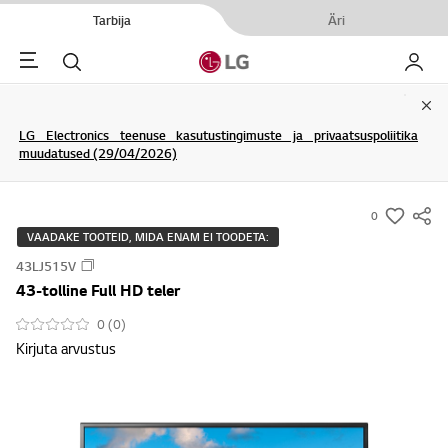
Tarbija
Äri
Menu
Otsi
Minu L
Clo
LG Electronics teenuse kasutustingimuste ja privaatsuspoliitika
muudatused (29/04/2026)
0
s
VAADAKE TOOTEID, MIDA ENAM EI TOODETA:
u
43LJ515V
m
43-tolline Full HD teler
m
a
0 (0)
Kirjuta arvustus
r
y
-
w
i