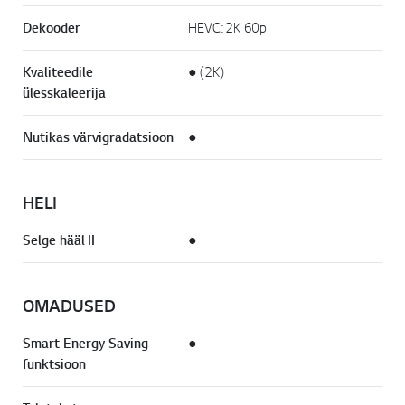
Dekooder
HEVC: 2K 60p
Kvaliteedile
● (2K)
ülesskaleerija
Nutikas värvigradatsioon
●
HELI
Selge hääl II
●
OMADUSED
Smart Energy Saving
●
funktsioon