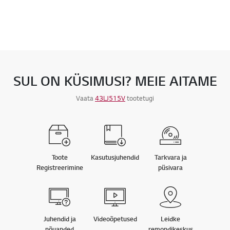
SUL ON KÜSIMUSI? MEIE AITAME
Vaata
43LJ515V
tootetugi
Toote
Kasutusjuhendid
Tarkvara ja
Registreerimine
püsivara
Juhendid ja
Videoõpetused
Leidke
nõuanded
remondikeskus