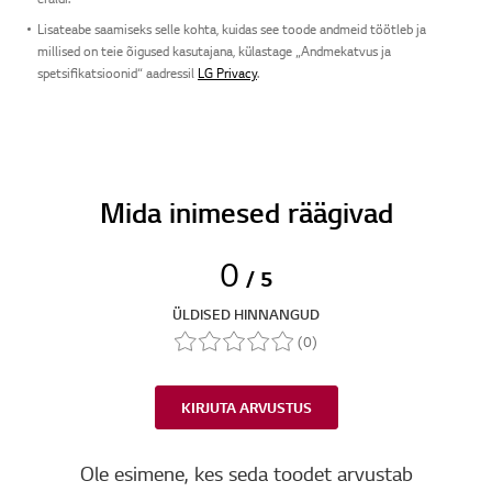
Lisateabe saamiseks selle kohta, kuidas see toode andmeid töötleb ja
millised on teie õigused kasutajana, külastage „Andmekatvus ja
spetsifikatsioonid“ aadressil
LG Privacy
.
Mida inimesed räägivad
0
/ 5
ÜLDISED HINNANGUD
(0)
KIRJUTA ARVUSTUS
Ole esimene, kes seda toodet arvustab