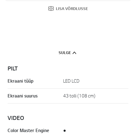
LISA VÕRDLUSSE
SULGE
PILT
Ekraani tüüp
LED LCD
Ekraani suurus
43 tolli (108 cm)
VIDEO
Color Master Engine
●