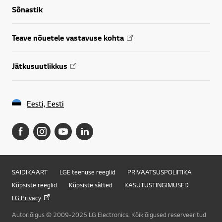
Sõnastik
Teave nõuetele vastavuse kohta
Jätkusuutlikkus
Eesti, Eesti
SAIDIKAART
LGE teenuse reeglid
PRIVAATSUSPOLIITIKA
Küpsiste reeglid
Küpsiste sätted
KASUTUSTINGIMUSED
LG Privacy
Autoriõigus © 2009-2025 LG Electronics. Kõik õigused reserveeritud