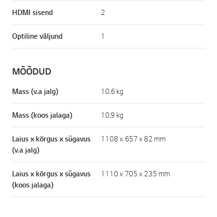
HDMI sisend
2
Optiline väljund
1
MÕÕDUD
Mass (v.a jalg)
10.6 kg
Mass (koos jalaga)
10.9 kg
Laius x kõrgus x sügavus
1108 x 657 x 82 mm
(v.a jalg)
Laius x kõrgus x sügavus
1110 x 705 x 235 mm
(koos jalaga)