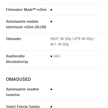
Filmmaker Mode™ režiim
●
Automaatne madala
●
latentsuse režiim (ALLM)
Dekooder
HEVC: 4K 60p / VP9: 4K 60p /
AV1: 4K 60p
Kvaliteedile
● (4K)
ülesskaleerija
OMADUSED
Automaatne seadme
●
tuvastus
Smart Energy Saving
●