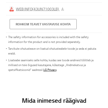
WEB INFO(43UN71003LB)
ROHKEM TEAVET VASTAVUSE KOHTA
The safety information for accessories is included with the safety
information for the product and is not provided separately.
Tarvikute ohutusteave on lisatud ohutusteabele toode ja seda ei pakuta
eraldi.
Lisateabe saamiseks selle kohta, kuidas see toode andmeid töötleb ja
millised on teie õigused kasutajana, külastage „Andmekatvus ja
spetsifikatsioonid“ aadressil
LG Privacy
.
Mida inimesed räägivad