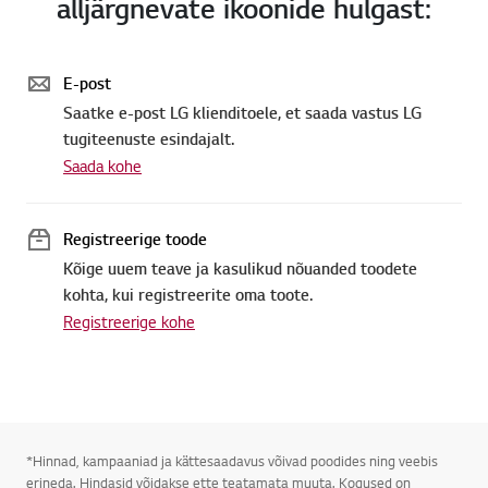
alljärgnevate ikoonide hulgast:
E-post
Saatke e-post LG klienditoele, et saada vastus LG
tugiteenuste esindajalt.
Saada kohe
Registreerige toode
Kõige uuem teave ja kasulikud nõuanded toodete
kohta, kui registreerite oma toote.
Registreerige kohe
*Hinnad, kampaaniad ja kättesaadavus võivad poodides ning veebis
erineda. Hindasid võidakse ette teatamata muuta. Kogused on