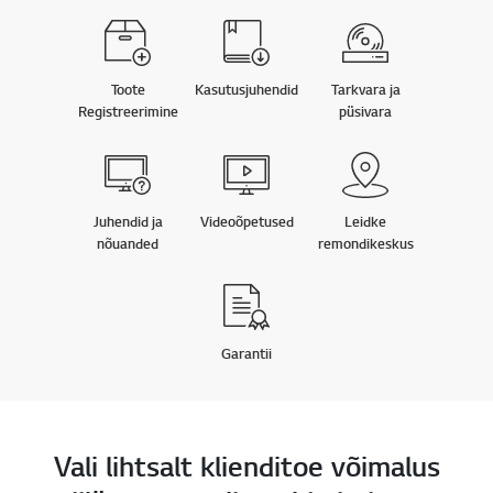
Toote
Kasutusjuhendid
Tarkvara ja
Registreerimine
püsivara
Juhendid ja
Videoõpetused
Leidke
nõuanded
remondikeskus
Garantii
Vali lihtsalt klienditoe võimalus