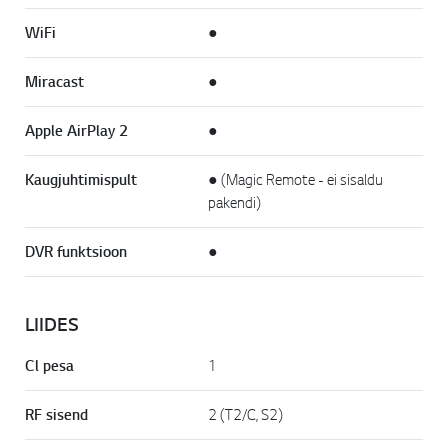
WiFi
●
Miracast
●
Apple AirPlay 2
●
Kaugjuhtimispult
● (Magic Remote - ei sisaldu
pakendi)
DVR funktsioon
●
LIIDES
Cl pesa
1
RF sisend
2 (T2/C, S2)