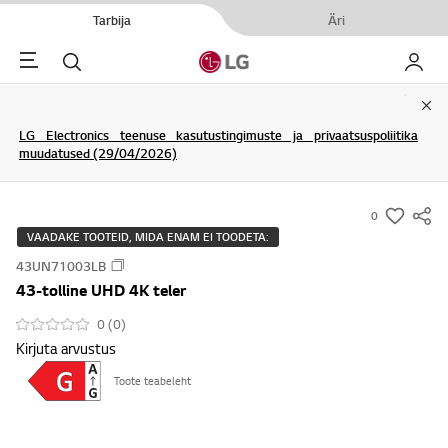
Tarbija
Äri
Menu
Otsi
Minu L
Clo
LG Electronics teenuse kasutustingimuste ja privaatsuspoliitika
muudatused (29/04/2026)
0
s
VAADAKE TOOTEID, MIDA ENAM EI TOODETA:
u
43UN71003LB
m
43-tolline UHD 4K teler
m
a
0 (0)
Kirjuta arvustus
r
y
Toote teabeleht
-
w
i