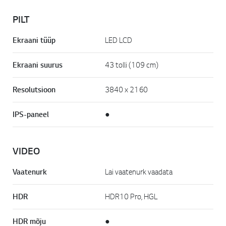
PILT
Ekraani tüüp
LED LCD
Ekraani suurus
43 tolli (109 cm)
Resolutsioon
3840 x 2160
IPS-paneel
●
VIDEO
Vaatenurk
Lai vaatenurk vaadata
HDR
HDR10 Pro, HGL
HDR mõju
●