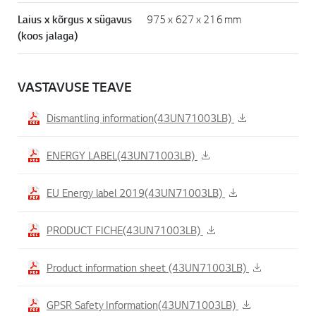
Laius x kõrgus x sügavus
975 x 627 x 216 mm
(koos jalaga)
VASTAVUSE TEAVE
Dismantling information(43UN71003LB)
ENERGY LABEL(43UN71003LB)
EU Energy label 2019(43UN71003LB)
PRODUCT FICHE(43UN71003LB)
Product information sheet (43UN71003LB)
GPSR Safety Information(43UN71003LB)