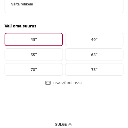
Näita rohkem
Vali oma suurus
43"
49"
55"
65"
70"
75"
LISA VÕRDLUSSE
SULGE