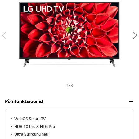
s
h
1
/
8
Põhifunktsioonid
WebOS Smart TV
HDR 10 Pro & HLG Pro
Ultra Surround heli