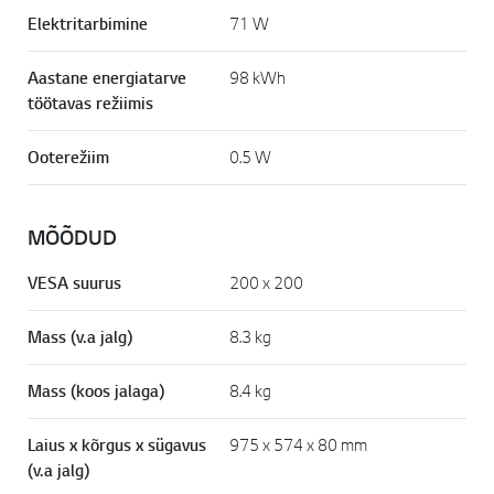
Elektritarbimine
71 W
Aastane energiatarve
98 kWh
töötavas režiimis
Ooterežiim
0.5 W
MÕÕDUD
VESA suurus
200 x 200
Mass (v.a jalg)
8.3 kg
Mass (koos jalaga)
8.4 kg
Laius x kõrgus x sügavus
975 x 574 x 80 mm
(v.a jalg)