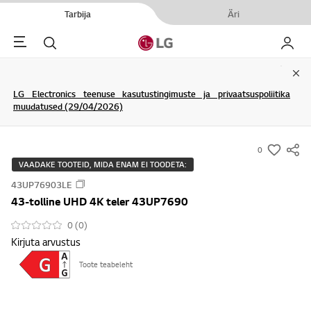
Tarbija
Äri
Menu
Otsi
Minu L
Clo
LG Electronics teenuse kasutustingimuste ja privaatsuspoliitika
muudatused (29/04/2026)
0
s
VAADAKE TOOTEID, MIDA ENAM EI TOODETA:
u
43UP76903LE
m
43-tolline UHD 4K teler 43UP7690
m
a
0 (0)
Kirjuta arvustus
r
y
Toote teabeleht
-
w
i