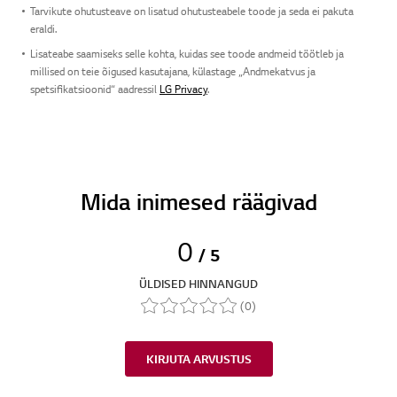
Tarvikute ohutusteave on lisatud ohutusteabele toode ja seda ei pakuta
eraldi.
Lisateabe saamiseks selle kohta, kuidas see toode andmeid töötleb ja
millised on teie õigused kasutajana, külastage „Andmekatvus ja
spetsifikatsioonid“ aadressil
LG Privacy
.
Mida inimesed räägivad
0
/ 5
ÜLDISED HINNANGUD
(0)
KIRJUTA ARVUSTUS