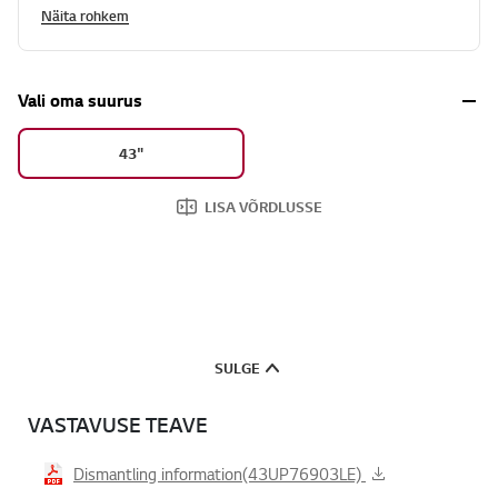
Näita rohkem
Vali oma suurus
43"
LISA VÕRDLUSSE
SULGE
VASTAVUSE TEAVE
Dismantling information(43UP76903LE)