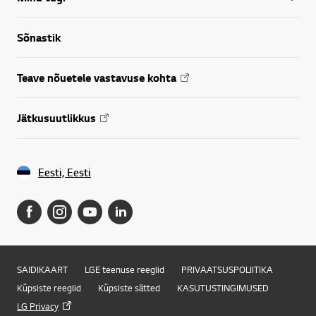
Sõnastik
Teave nõuetele vastavuse kohta
Jätkusuutlikkus
Eesti, Eesti
SAIDIKAART
LGE teenuse reeglid
PRIVAATSUSPOLIITIKA
Küpsiste reeglid
Küpsiste sätted
KASUTUSTINGIMUSED
LG Privacy