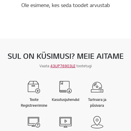
Ole esimene, kes seda toodet arvustab
SUL ON KÜSIMUSI? MEIE AITAME
Vaata
43UP76903LE
tootetugi
Toote
Kasutusjuhendid
Tarkvara ja
Registreerimine
püsivara