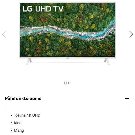
s
h
1
/
11
Põhifunktsioonid
Tõeline 4K UHD
Kino
Mäng