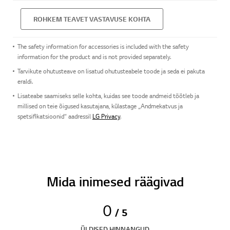
ROHKEM TEAVET VASTAVUSE KOHTA
The safety information for accessories is included with the safety
information for the product and is not provided separately.
Tarvikute ohutusteave on lisatud ohutusteabele toode ja seda ei pakuta
eraldi.
Lisateabe saamiseks selle kohta, kuidas see toode andmeid töötleb ja
millised on teie õigused kasutajana, külastage „Andmekatvus ja
spetsifikatsioonid“ aadressil
LG Privacy
.
Mida inimesed räägivad
0
/ 5
ÜLDISED HINNANGUD