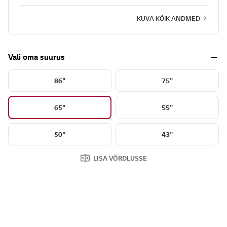
KUVA KÕIK ANDMED
Vali oma suurus
86"
75"
65"
55"
50"
43"
LISA VÕRDLUSSE