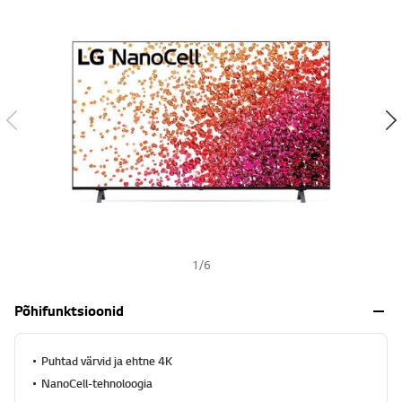
s
h
1
/
6
Põhifunktsioonid
Puhtad värvid ja ehtne 4K
NanoCell-tehnoloogia