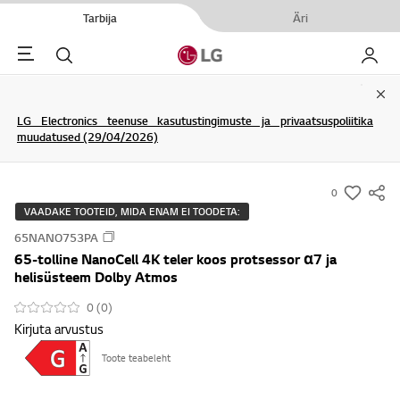
Tarbija
Äri
Menu
Otsi
Minu L
Clo
LG Electronics teenuse kasutustingimuste ja privaatsuspoliitika
muudatused (29/04/2026)
0
s
VAADAKE TOOTEID, MIDA ENAM EI TOODETA:
u
65NANO753PA
m
65-tolline NanoCell 4K teler koos protsessor α7 ja
m
helisüsteem Dolby Atmos
a
0 (0)
r
Kirjuta arvustus
y
-
Toote teabeleht
w
i