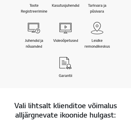
Toote
Kasutusjuhendid
Tarkvara ja
Registreerimine
püsivara
Juhendid ja
Videoõpetused
Leidke
nõuanded
remondikeskus
Garantii
Vali lihtsalt klienditoe võimalus
alljärgnevate ikoonide hulgast: