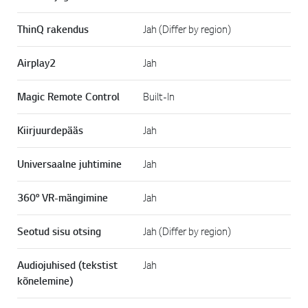
ThinQ rakendus
Jah (Differ by region)
Airplay2
Jah
Magic Remote Control
Built-In
Kiirjuurdepääs
Jah
Universaalne juhtimine
Jah
360° VR-mängimine
Jah
Seotud sisu otsing
Jah (Differ by region)
Audiojuhised (tekstist
Jah
kõnelemine)