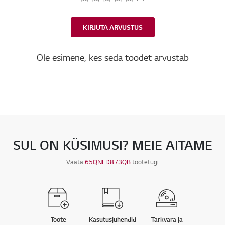
KIRJUTA ARVUSTUS
Ole esimene, kes seda toodet arvustab
SUL ON KÜSIMUSI? MEIE AITAME
Vaata
65QNED873QB
tootetugi
Toote
Kasutusjuhendid
Tarkvara ja