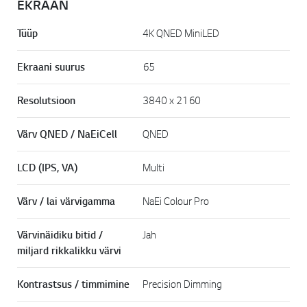
EKRAAN
Tüüp
4K QNED MiniLED
Ekraani suurus
65
Resolutsioon
3840 x 2160
Värv QNED / NaEiCell
QNED
LCD (IPS, VA)
Multi
Värv / lai värvigamma
NaEi Colour Pro
Värvinäidiku bitid /
Jah
miljard rikkalikku värvi
Kontrastsus / timmimine
Precision Dimming