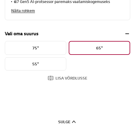
α7 Gen5 AI-protsessor paremaks vaatamiskogemuseks
Näita rohkem
Vali oma suurus
75"
65"
55"
LISA VÕRDLUSSE
SULGE