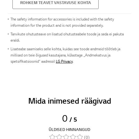
ROHKEM TEAVET VASTAVUSE KOHTA
The safety information for accessories is included with the safety
information for the product and is not provided separately.
Tarvikute ohutusteave on lisatud ohutusteabele toode ja seda ei pakuta
eraldi.
Lisateabe saamiseks selle kohta, kuidas see toode andmeid töötleb ja
millised on teie õigused kasutajana, külastage „Andmekatvus ja
spetsifikatsioonid“ aadressil
LG Privacy
.
Mida inimesed räägivad
0
/ 5
ÜLDISED HINNANGUD
(0)