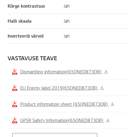
Kõrge kontrastsus
Jah
Halli skaala
Jah
Inverteerib värvid
Jah
VASTAVUSE TEAVE
Dismantling information(65QNED873QB)
EU Energy label 2019(65QNED873QB)
Product information sheet (65QNED873QB)
GPSR Safety Information(65QNED873QB)