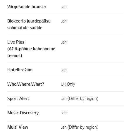
Võrgufailide brauser
Jah
Blokeerib juurdepääsu
Jah
sobimatule saidile
Live Plus
Jah
(ACR-põhine kahepoolne
teenus)
Hotellirežiim
Jah
Who.Where.What?
UK Only
Sport Alert
Jah (Differ by region)
Music Discovery
Jah
Multi View
Jah (Differ by region)