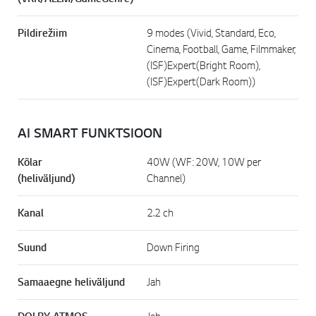
Pildirežiim
9 modes (Vivid, Standard, Eco,
Cinema, Football, Game, Filmmaker,
(ISF)Expert(Bright Room),
(ISF)Expert(Dark Room))
AI SMART FUNKTSIOON
Kõlar
40W (WF: 20W, 10W per
(heliväljund)
Channel)
Kanal
2.2 ch
Suund
Down Firing
Samaaegne heliväljund
Jah