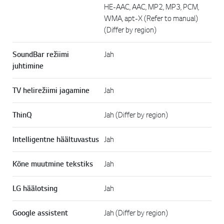
HE-AAC, AAC, MP2, MP3, PCM,
WMA, apt-X (Refer to manual)
(Differ by region)
SoundBar režiimi
Jah
juhtimine
TV helirežiimi jagamine
Jah
ThinQ
Jah (Differ by region)
Intelligentne häältuvastus
Jah
Kõne muutmine tekstiks
Jah
LG häälotsing
Jah
Google assistent
Jah (Differ by region)