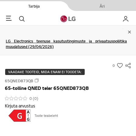
Tarbija
Äri
Menu
Otsi
Minu L
Clo
LG Electronics teenuse kasutustingimuste ja privaatsuspoliitika
muudatused (29/04/2026)
0
s
VAADAKE TOOTEID, MIDA ENAM EI TOODETA:
u
65QNED873QB
m
65-tolline QNED teler 65QNED873QB
m
a
0 (0)
Kirjuta arvustus
r
y
Toote teabeleht
-
w
i