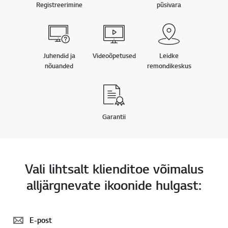
Registreerimine
püsivara
Juhendid ja
Videoõpetused
Leidke
nõuanded
remondikeskus
Garantii
Vali lihtsalt klienditoe võimalus
alljärgnevate ikoonide hulgast:
E-post