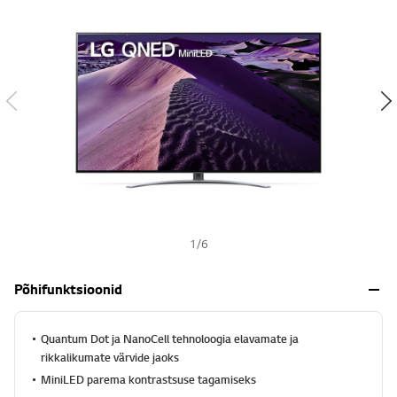
s
h
1
/
6
Põhifunktsioonid
Quantum Dot ja NanoCell tehnoloogia elavamate ja
rikkalikumate värvide jaoks
MiniLED parema kontrastsuse tagamiseks