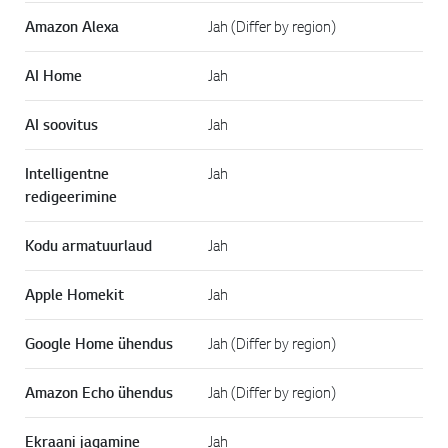
Amazon Alexa
Jah (Differ by region)
AI Home
Jah
AI soovitus
Jah
Intelligentne
Jah
redigeerimine
Kodu armatuurlaud
Jah
Apple Homekit
Jah
Google Home ühendus
Jah (Differ by region)
Amazon Echo ühendus
Jah (Differ by region)
Ekraani jagamine
Jah