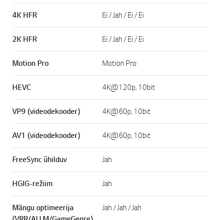
4K HFR
Ei / Jah / Ei / Ei
2K HFR
Ei / Jah / Ei / Ei
Motion Pro
Motion Pro
HEVC
4K@120p, 10bit
VP9 (videodekooder)
4K@60p, 10bit
AV1 (videodekooder)
4K@60p, 10bit
FreeSync ühilduv
Jah
HGIG-režiim
Jah
Mängu optimeerija
Jah / Jah / Jah
(VRR/ALLM/GameGenre)