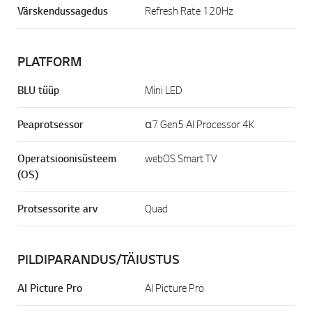
Värskendussagedus
Refresh Rate 120Hz
PLATFORM
BLU tüüp
Mini LED
Peaprotsessor
α7 Gen5 AI Processor 4K
Operatsioonisüsteem
webOS Smart TV
(OS)
Protsessorite arv
Quad
PILDIPARANDUS/TÄIUSTUS
AI Picture Pro
AI Picture Pro