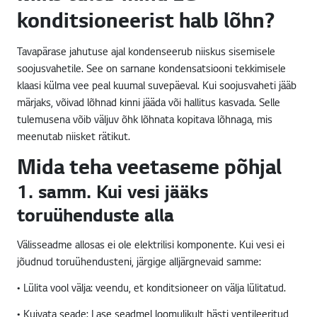
konditsioneerist halb lõhn?
Tavapärase jahutuse ajal kondenseerub niiskus sisemisele
soojusvahetile. See on sarnane kondensatsiooni tekkimisele
klaasi külma vee peal kuumal suvepäeval. Kui soojusvaheti jääb
märjaks, võivad lõhnad kinni jääda või hallitus kasvada. Selle
tulemusena võib väljuv õhk lõhnata kopitava lõhnaga, mis
meenutab niisket rätikut.
Mida teha veetaseme põhjal
1. samm. Kui vesi jääks
toruühenduste alla
Välisseadme allosas ei ole elektrilisi komponente. Kui vesi ei
jõudnud toruühendusteni, järgige alljärgnevaid samme:
• Lülita vool välja: veendu, et konditsioneer on välja lülitatud.
• Kuivata seade: Lase seadmel loomulikult hästi ventileeritud