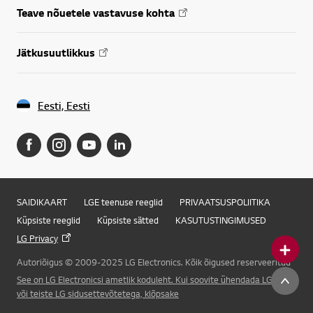
Teave nõuetele vastavuse kohta
Jätkusuutlikkus
Eesti, Eesti
SAIDIKAART
LGE teenuse reeglid
PRIVAATSUSPOLIITIKA
Küpsiste reeglid
Küpsiste sätted
KASUTUSTINGIMUSED
LG Privacy
Autoriõigus © 2009-2025 LG Electronics. Kõik õigused reserveeritud
Online Chat
See on LG Electronicsi ametlik koduleht. Kui soovite ühendada LG Corp.
või teiste LG sidusettevõtetega, klõpsake