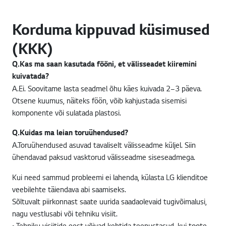
Korduma kippuvad küsimused
(KKK)
Q.
Kas ma saan kasutada fööni, et välisseadet kiiremini
kuivatada?
A.
Ei. Soovitame lasta seadmel õhu käes kuivada 2–3 päeva.
Otsene kuumus, näiteks föön, võib kahjustada sisemisi
komponente või sulatada plastosi.
Q.
Kuidas ma leian toruühendused?
A.
Toruühendused asuvad tavaliselt välisseadme küljel. Siin
ühendavad paksud vasktorud välisseadme siseseadmega.
Kui need sammud probleemi ei lahenda, külasta LG klienditoe
veebilehte täiendava abi saamiseks.
Sõltuvalt piirkonnast saate uurida saadaolevaid tugivõimalusi,
nagu vestlusabi või tehniku visiit.
• Tehniku visiitide eest võivad kehtida teenustasud, kui toote