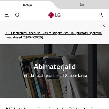
Tarbija
Äri
Menu
Otsi
Minu L
Clo
LG Electronics teenuse kasutustingimuste ja privaatsuspoliitika
muudatused (29/04/2026)
Abimaterjalid
Leia abistavat teavet oma LG toote kohta