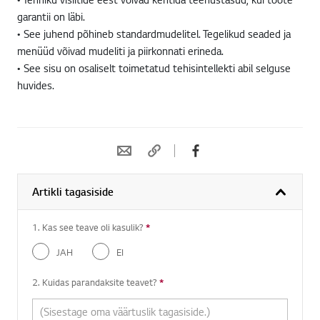
garantii on läbi.
• See juhend põhineb standardmudelitel. Tegelikud seaded ja
menüüd võivad mudeliti ja piirkonnati erineda.
• See sisu on osaliselt toimetatud tehisintellekti abil selguse
huvides.
Artikli tagasiside
1. Kas see teave oli kasulik?
*
Kohustuslik küsimus
JAH
EI
2. Kuidas parandaksite teavet?
*
Kohustuslik küsimus