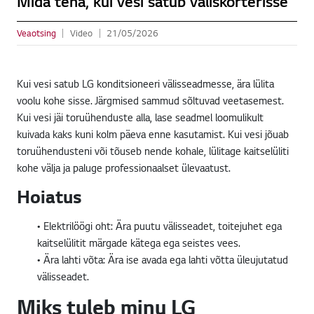
Mida teha, kui vesi satub väliskorterisse
Veaotsing
Video
21/05/2026
Kui vesi satub LG konditsioneeri välisseadmesse, ära lülita
voolu kohe sisse. Järgmised sammud sõltuvad veetasemest.
Kui vesi jäi toruühenduste alla, lase seadmel loomulikult
kuivada kaks kuni kolm päeva enne kasutamist. Kui vesi jõuab
toruühendusteni või tõuseb nende kohale, lülitage kaitselüliti
kohe välja ja paluge professionaalset ülevaatust.
Hoiatus
• Elektrilöögi oht: Ära puutu välisseadet, toitejuhet ega
kaitselülitit märgade kätega ega seistes vees.
• Ära lahti võta: Ära ise avada ega lahti võtta üleujutatud
välisseadet.
Miks tuleb minu LG