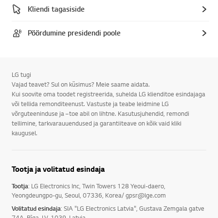
Kliendi tagasiside
Pöördumine presidendi poole
LG tugi
Vajad teavet? Sul on küsimus? Meie saame aidata.
Kui soovite oma toodet registreerida, suhelda LG klienditoe esindajaga
või tellida remonditeenust. Vastuste ja teabe leidmine LG
võrguteeninduse ja –toe abil on lihtne. Kasutusjuhendid, remondi
tellimine, tarkvarauuendused ja garantiiteave on kõik vaid kliki
kaugusel.
Tootja ja volitatud esindaja
Tootja
: LG Electronics Inc, Twin Towers 128 Yeoui-daero,
Yeongdeungpo-gu, Seoul, 07336, Korea/ gpsr@lge.com
Volitatud esindaja
: SIA "LG Electronics Latvia", Gustava Zemgala gatve
74A, Rīga, LV-1039, Latvia