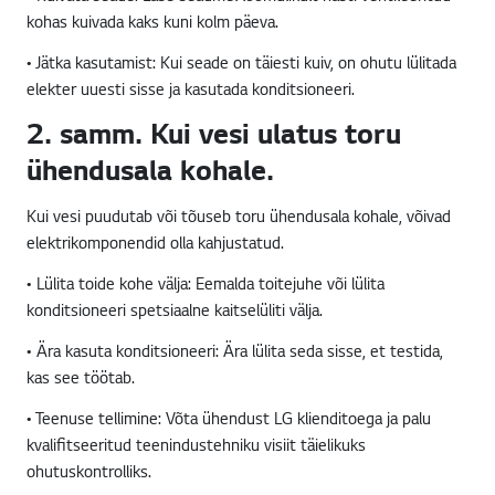
kohas kuivada kaks kuni kolm päeva.
• Jätka kasutamist: Kui seade on täiesti kuiv, on ohutu lülitada
elekter uuesti sisse ja kasutada konditsioneeri.
2. samm. Kui vesi ulatus toru
ühendusala kohale.
Kui vesi puudutab või tõuseb toru ühendusala kohale, võivad
elektrikomponendid olla kahjustatud.
• Lülita toide kohe välja: Eemalda toitejuhe või lülita
konditsioneeri spetsiaalne kaitselüliti välja.
• Ära kasuta konditsioneeri: Ära lülita seda sisse, et testida,
kas see töötab.
• Teenuse tellimine: Võta ühendust LG klienditoega ja palu
kvalifitseeritud teenindustehniku visiit täielikuks
ohutuskontrolliks.