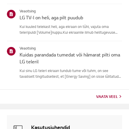
subtiitreid.Tavaliste õhu kaudu ülekannete puhul saad sisse
lülitada subtiitrid oma teleriligipääsetavuse menüüs.Kui
Veaotsing
kasutad ...
LG TV-l on heli, aga pilt puudub
Kui kuuled telekast heli, aga ekraan on tühi, vajuta oma
teleripuldi [Volume]nuppu.Kui ekraanile ilmub helitugevuse
indikaator, töötab tõenäoliselt su teleriekraan hästi.Probleemi
võib põhjustada välise seadme signaaliprobleem, lahtine ühen...
Veaotsing
Kuidas parandada tumedat või hämarat pilti oma
LG teleril
Kui sinu LG teleri ekraan tundub tume või tuhm, on see
tavaliselt tingitudsellest, et [Energy Saving] on sisse lülitatud
või [Pildirežiim] pole õigestiseatud.Kasuta pulti, et määrata
[Energiasäästu samm] [Väljas], seejärel muuta[Pildirežiim...
VAATA VEEL
Kasutusjuhendid