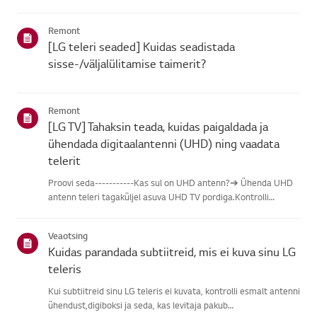
leidmisel vali oma LG toode alljärgnevatest kategooriatest.Vali
oma toodeSee juhend on loodud kõigi mudelite jaoks, seega
Remont
võiva...
[LG teleri seaded] Kuidas seadistada
sisse-/väljalülitamise taimerit?
Remont
[LG TV] Tahaksin teada, kuidas paigaldada ja
ühendada digitaalantenni (UHD) ning vaadata
telerit
Proovi seda-----------Kas sul on UHD antenn?➔ Ühenda UHD
antenn teleri tagaküljel asuva UHD TV pordiga.Kontrolli
saadaolevaid piirkondi UHD vastuvõtu osas.Kuidas ühendada
antennPaigalda antenn kohta, kus see saab vastu võtta UHD
Veaotsing
signaali, j...
Kuidas parandada subtiitreid, mis ei kuva sinu LG
teleris
Kui subtiitreid sinu LG teleris ei kuvata, kontrolli esmalt antenni
ühendust,digiboksi ja seda, kas levitaja pakub