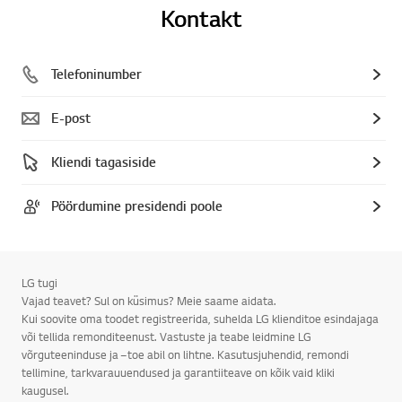
Kontakt
Telefoninumber
E-post
Kliendi tagasiside
Pöördumine presidendi poole
LG tugi
Vajad teavet? Sul on küsimus? Meie saame aidata.
Kui soovite oma toodet registreerida, suhelda LG klienditoe esindajaga
või tellida remonditeenust. Vastuste ja teabe leidmine LG
võrguteeninduse ja –toe abil on lihtne. Kasutusjuhendid, remondi
tellimine, tarkvarauuendused ja garantiiteave on kõik vaid kliki
kaugusel.