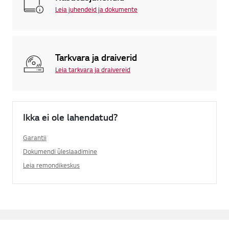
Leia juhendeid ja dokumente
Tarkvara ja draiverid
Leia tarkvara ja draivereid
Ikka ei ole lahendatud?
Garantii
Dokumendi üleslaadimine
Leia remondikeskus