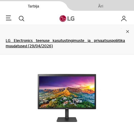
Tarbija
Äri
Menu
Otsi
Minu L
Clo
LG Electronics teenuse kasutustingimuste ja privaatsuspoliitika
muudatused (29/04/2026)