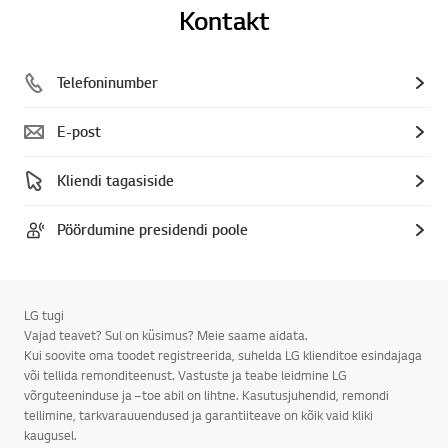
Kontakt
Telefoninumber
E-post
Kliendi tagasiside
Pöördumine presidendi poole
LG tugi
Vajad teavet? Sul on küsimus? Meie saame aidata.
Kui soovite oma toodet registreerida, suhelda LG klienditoe esindajaga
või tellida remonditeenust. Vastuste ja teabe leidmine LG
võrguteeninduse ja –toe abil on lihtne. Kasutusjuhendid, remondi
tellimine, tarkvarauuendused ja garantiiteave on kõik vaid kliki
kaugusel.