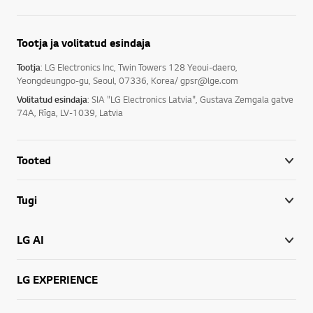
Tootja ja volitatud esindaja
Tootja
: LG Electronics Inc, Twin Towers 128 Yeoui-daero,
Yeongdeungpo-gu, Seoul, 07336, Korea/ gpsr@lge.com
Volitatud esindaja
: SIA "LG Electronics Latvia", Gustava Zemgala gatve
74A, Rīga, LV-1039, Latvia
Tooted
Tugi
LG AI
LG EXPERIENCE