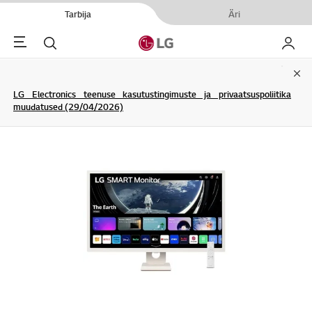
Tarbija
Äri
Menu
Otsi
Minu L
Clo
LG Electronics teenuse kasutustingimuste ja privaatsuspoliitika
muudatused (29/04/2026)