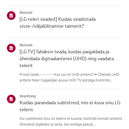
leidmisel vali oma LG toode alljärgnevatest kategooriatest.Vali
oma toodeSee juhend on loodud kõigi mudelite jaoks, seega
Remont
võiva...
[LG teleri seaded] Kuidas seadistada
sisse-/väljalülitamise taimerit?
Remont
[LG TV] Tahaksin teada, kuidas paigaldada ja
ühendada digitaalantenni (UHD) ning vaadata
telerit
Proovi seda-----------Kas sul on UHD antenn?➔ Ühenda UHD
antenn teleri tagaküljel asuva UHD TV pordiga.Kontrolli
saadaolevaid piirkondi UHD vastuvõtu osas.Kuidas ühendada
antennPaigalda antenn kohta, kus see saab vastu võtta UHD
Veaotsing
signaali, j...
Kuidas parandada subtiitreid, mis ei kuva sinu LG
teleris
Kui subtiitreid sinu LG teleris ei kuvata, kontrolli esmalt antenni
ühendust,digiboksi ja seda, kas levitaja pakub