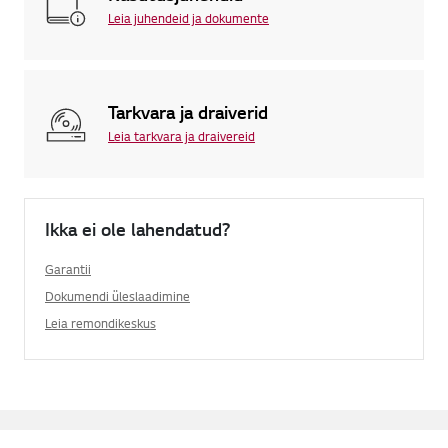
Leia juhendeid ja dokumente
Tarkvara ja draiverid
Leia tarkvara ja draivereid
Ikka ei ole lahendatud?
Garantii
Dokumendi üleslaadimine
Leia remondikeskus