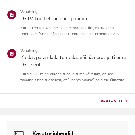
subtiitreid.Tavaliste õhu kaudu ülekannete puhul saad sisse
lülitada subtiitrid oma teleriligipääsetavuse menüüs.Kui
Veaotsing
kasutad ...
LG TV-l on heli, aga pilt puudub
Kui kuuled telekast heli, aga ekraan on tühi, vajuta oma
teleripuldi [Volume]nuppu.Kui ekraanile ilmub helitugevuse
indikaator, töötab tõenäoliselt su teleriekraan hästi.Probleemi
võib põhjustada välise seadme signaaliprobleem, lahtine ühen...
Veaotsing
Kuidas parandada tumedat või hämarat pilti oma
LG teleril
Kui sinu LG teleri ekraan tundub tume või tuhm, on see
tavaliselt tingitudsellest, et [Energy Saving] on sisse lülitatud
või [Pildirežiim] pole õigestiseatud.Kasuta pulti, et määrata
[Energiasäästu samm] [Väljas], seejärel muuta[Pildirežiim...
VAATA VEEL
Kasutusjuhendid