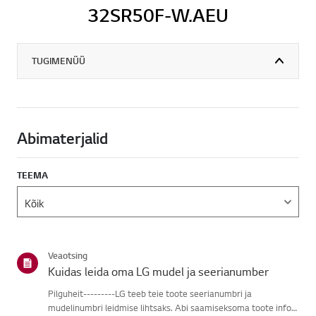
32SR50F-W.AEU
TUGIMENÜÜ
Abimaterjalid
TEEMA
Veaotsing
Kuidas leida oma LG mudel ja seerianumber
Pilguheit---------LG teeb teie toote seerianumbri ja
mudelinumbri leidmise lihtsaks. Abi saamiseksoma toote info