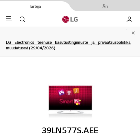
Tarbija
Äri
Menu
Otsi
Minu L
Clo
LG Electronics teenuse kasutustingimuste ja privaatsuspoliitika
muudatused (29/04/2026)
39LN577S.AEE