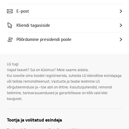
E-post
Kliendi tagasiside
Pöördumine presidendi poole
LG tugi
Vajad teavet? Sul on küsimus? Meie saame aidata.
Kui soovite oma toodet registreerida, suhelda LG klienditoe esindajaga
või tellida remonditeenust. Vastuste ja teabe leidmine LG
võrguteeninduse ja –toe abil on lihtne. Kasutusjuhendid, remondi
tellimine, tarkvarauuendused ja garantiiteave on kõik vaid kliki
kaugusel.
Tootja ja volitatud esindaja