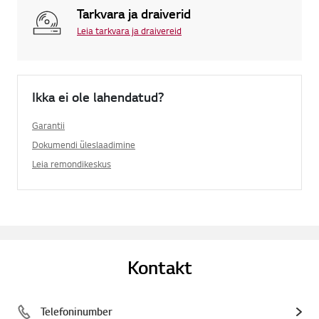
Tarkvara ja draiverid
Leia tarkvara ja draivereid
Ikka ei ole lahendatud?
Garantii
Dokumendi üleslaadimine
Leia remondikeskus
Kontakt
Telefoninumber