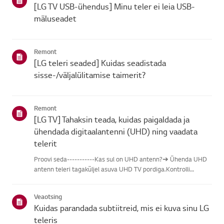
[LG TV USB-ühendus] Minu teler ei leia USB-
mäluseadet
Remont
[LG teleri seaded] Kuidas seadistada
sisse-/väljalülitamise taimerit?
Remont
[LG TV] Tahaksin teada, kuidas paigaldada ja
ühendada digitaalantenni (UHD) ning vaadata
telerit
Proovi seda-----------Kas sul on UHD antenn?➔ Ühenda UHD
antenn teleri tagaküljel asuva UHD TV pordiga.Kontrolli
saadaolevaid piirkondi UHD vastuvõtu osas.Kuidas ühendada
antennPaigalda antenn kohta, kus see saab vastu võtta UHD
Veaotsing
signaali, j...
Kuidas parandada subtiitreid, mis ei kuva sinu LG
teleris