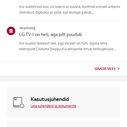
Kui subtiitreid sinu LG teleris ei kuvata, kontrolli esmalt antenni
ühendust,digiboksi ja seda, kas levitaja pakub
subtiitreid.Tavaliste õhu kaudu ülekannete puhul saad sisse
lülitada subtiitrid oma teleriligipääsetavuse menüüs.Kui
Veaotsing
kasutad ...
LG TV-l on heli, aga pilt puudub
Kui kuuled telekast heli, aga ekraan on tühi, vajuta oma
teleripuldi [Volume]nuppu.Kui ekraanile ilmub helitugevuse
indikaator, töötab tõenäoliselt su teleriekraan hästi.Probleemi
võib põhjustada välise seadme signaaliprobleem, lahtine ühen...
VAATA VEEL
Kasutusjuhendid
Leia juhendeid ja dokumente