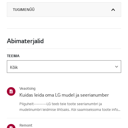
TUGIMENÜÜ
Abimaterjalid
TEEMA
Veaotsing
Kuidas leida oma LG mudel ja seerianumber
Pilguheit---------LG teeb teie toote seerianumbri ja
mudelinumbri leidmise lihtsaks. Abi saamiseksoma toote info
leidmisel vali oma LG toode alljärgnevatest kategooriatest.Vali
oma toodeSee juhend on loodud kõigi mudelite jaoks, seega
Remont
võiva...