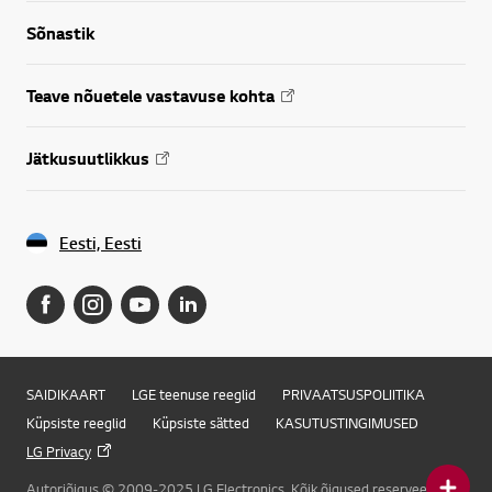
Sõnastik
Teave nõuetele vastavuse kohta
Jätkusuutlikkus
Eesti, Eesti
SAIDIKAART
LGE teenuse reeglid
PRIVAATSUSPOLIITIKA
Küpsiste reeglid
Küpsiste sätted
KASUTUSTINGIMUSED
LG Privacy
Autoriõigus © 2009-2025 LG Electronics. Kõik õigused reserveeritud