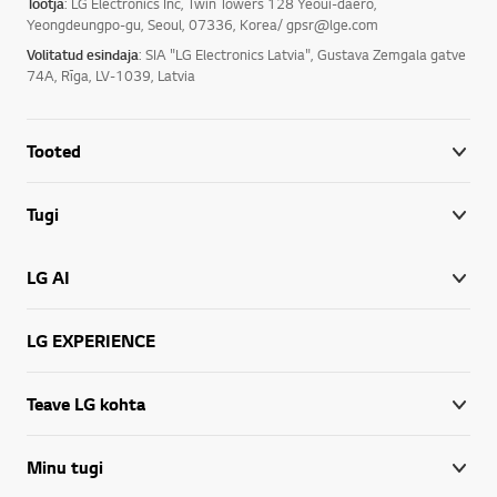
Tootja
: LG Electronics Inc, Twin Towers 128 Yeoui-daero,
Yeongdeungpo-gu, Seoul, 07336, Korea/ gpsr@lge.com
Volitatud esindaja
: SIA "LG Electronics Latvia", Gustava Zemgala gatve
74A, Rīga, LV-1039, Latvia
Tooted
Tugi
LG AI
LG EXPERIENCE
Teave LG kohta
Minu tugi