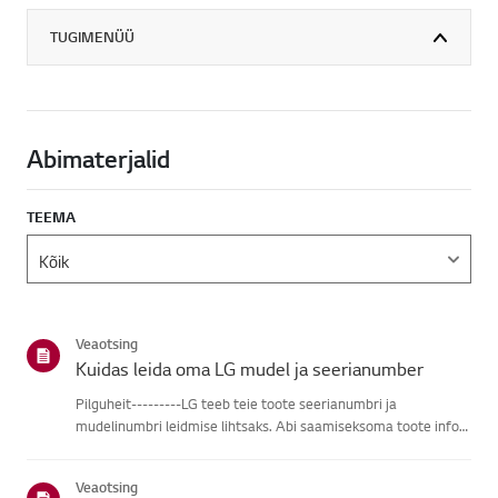
TUGIMENÜÜ
Abimaterjalid
TEEMA
Veaotsing
Kuidas leida oma LG mudel ja seerianumber
Pilguheit---------LG teeb teie toote seerianumbri ja
mudelinumbri leidmise lihtsaks. Abi saamiseksoma toote info
leidmisel vali oma LG toode alljärgnevatest kategooriatest.Vali
oma toodeSee juhend on loodud kõigi mudelite jaoks, seega
Veaotsing
võiva...