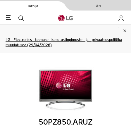
Tarbija
Äri
Menu
Otsi
Minu L
Clo
LG Electronics teenuse kasutustingimuste ja privaatsuspoliitika
muudatused (29/04/2026)
50PZ850.ARUZ