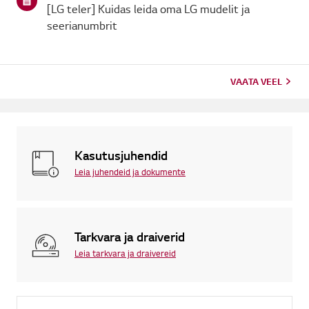
[LG teler] Kuidas leida oma LG mudelit ja
seerianumbrit
VAATA VEEL
Kasutusjuhendid
Leia juhendeid ja dokumente
Tarkvara ja draiverid
Leia tarkvara ja draivereid