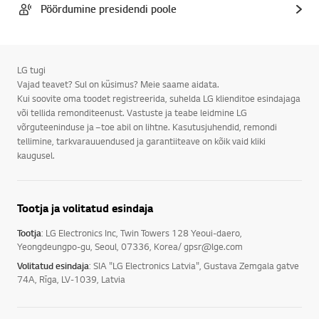
Pöördumine presidendi poole
LG tugi
Vajad teavet? Sul on küsimus? Meie saame aidata.
Kui soovite oma toodet registreerida, suhelda LG klienditoe esindajaga
või tellida remonditeenust. Vastuste ja teabe leidmine LG
võrguteeninduse ja –toe abil on lihtne. Kasutusjuhendid, remondi
tellimine, tarkvarauuendused ja garantiiteave on kõik vaid kliki
kaugusel.
Tootja ja volitatud esindaja
Tootja
: LG Electronics Inc, Twin Towers 128 Yeoui-daero,
Yeongdeungpo-gu, Seoul, 07336, Korea/ gpsr@lge.com
Volitatud esindaja
: SIA "LG Electronics Latvia", Gustava Zemgala gatve
74A, Rīga, LV-1039, Latvia