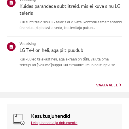
signaali, j...
Kuidas parandada subtiitreid, mis ei kuva sinu LG
teleris
Kui subtiitreid sinu LG teleris ei kuvata, kontrolli esmalt antenni
ühendust,digiboksi ja seda, kas levitaja pakub
subtiitreid.Tavaliste õhu kaudu ülekannete puhul saad sisse
lülitada subtiitrid oma teleriligipääsetavuse menüüs.Kui
Veaotsing
kasutad ...
LG TV-l on heli, aga pilt puudub
Kui kuuled telekast heli, aga ekraan on tühi, vajuta oma
teleripuldi [Volume]nuppu.Kui ekraanile ilmub helitugevuse
indikaator, töötab tõenäoliselt su teleriekraan hästi.Probleemi
võib põhjustada välise seadme signaaliprobleem, lahtine ühen...
VAATA VEEL
Kasutusjuhendid
Leia juhendeid ja dokumente