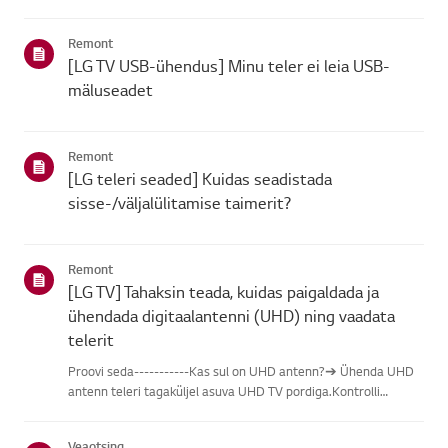
leidmisel vali oma LG toode alljärgnevatest kategooriatest.Vali
oma toodeSee juhend on loodud kõigi mudelite jaoks, seega
Remont
võiva...
[LG TV USB-ühendus] Minu teler ei leia USB-
mäluseadet
Remont
[LG teleri seaded] Kuidas seadistada
sisse-/väljalülitamise taimerit?
Remont
[LG TV] Tahaksin teada, kuidas paigaldada ja
ühendada digitaalantenni (UHD) ning vaadata
telerit
Proovi seda-----------Kas sul on UHD antenn?➔ Ühenda UHD
antenn teleri tagaküljel asuva UHD TV pordiga.Kontrolli
saadaolevaid piirkondi UHD vastuvõtu osas.Kuidas ühendada
antennPaigalda antenn kohta, kus see saab vastu võtta UHD
Veaotsing