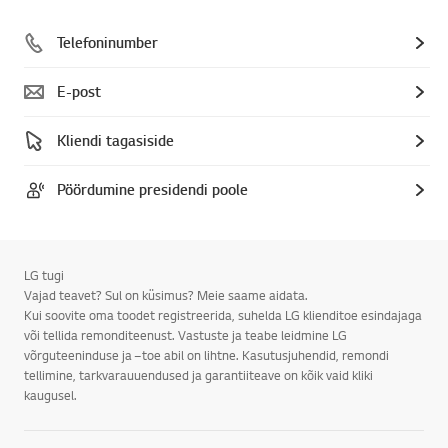
Telefoninumber
E-post
Kliendi tagasiside
Pöördumine presidendi poole
LG tugi
Vajad teavet? Sul on küsimus? Meie saame aidata.
Kui soovite oma toodet registreerida, suhelda LG klienditoe esindajaga
või tellida remonditeenust. Vastuste ja teabe leidmine LG
võrguteeninduse ja –toe abil on lihtne. Kasutusjuhendid, remondi
tellimine, tarkvarauuendused ja garantiiteave on kõik vaid kliki
kaugusel.