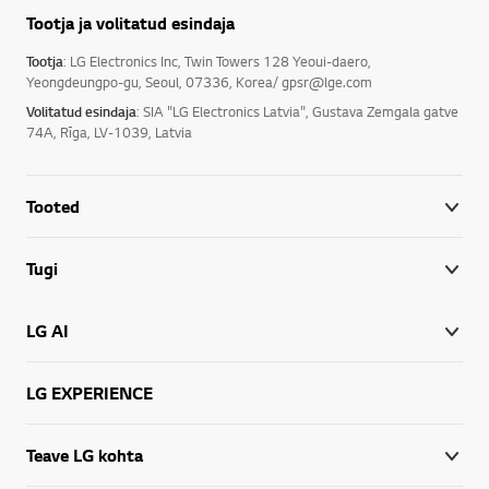
Tootja ja volitatud esindaja
Tootja
: LG Electronics Inc, Twin Towers 128 Yeoui-daero,
Yeongdeungpo-gu, Seoul, 07336, Korea/ gpsr@lge.com
Volitatud esindaja
: SIA "LG Electronics Latvia", Gustava Zemgala gatve
74A, Rīga, LV-1039, Latvia
Tooted
Tugi
LG AI
LG EXPERIENCE
Teave LG kohta