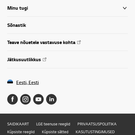
Minu tugi
Sõnastik
Teave nõuetele vastavuse kohta
Jätkusuutlikkus
Eesti, Eesti
SAIDIKAART
LGE teenuse reeglid
PRIVAATSUSPOLIITIKA
Küpsiste reeglid
Küpsiste sätted
KASUTUSTINGIMUSED