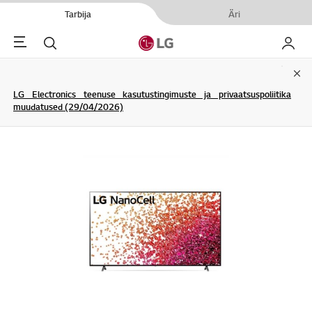
Tarbija
Äri
Menu
Otsi
Minu L
Clo
LG Electronics teenuse kasutustingimuste ja privaatsuspoliitika
muudatused (29/04/2026)