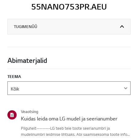
55NANO753PR.AEU
TUGIMENÜÜ
Abimaterjalid
TEEMA
Veaotsing
Kuidas leida oma LG mudel ja seerianumber
Pilguheit---------LG teeb teie toote seerianumbri ja
mudelinumbri leidmise lihtsaks. Abi saamiseksoma toote info