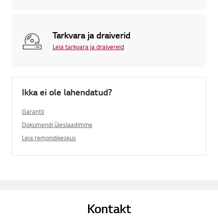
Tarkvara ja draiverid
Leia tarkvara ja draivereid
Ikka ei ole lahendatud?
Garantii
Dokumendi üleslaadimine
Leia remondikeskus
Kontakt