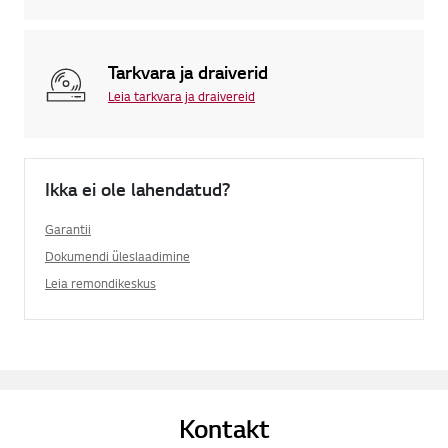
Tarkvara ja draiverid
Leia tarkvara ja draivereid
Ikka ei ole lahendatud?
Garantii
Dokumendi üleslaadimine
Leia remondikeskus
Kontakt