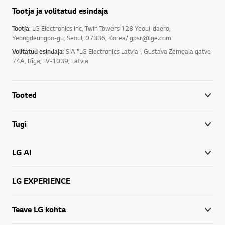
Tootja ja volitatud esindaja
Tootja
: LG Electronics Inc, Twin Towers 128 Yeoui-daero,
Yeongdeungpo-gu, Seoul, 07336, Korea/ gpsr@lge.com
Volitatud esindaja
: SIA "LG Electronics Latvia", Gustava Zemgala gatve
74A, Rīga, LV-1039, Latvia
Tooted
Tugi
LG AI
LG EXPERIENCE
Teave LG kohta