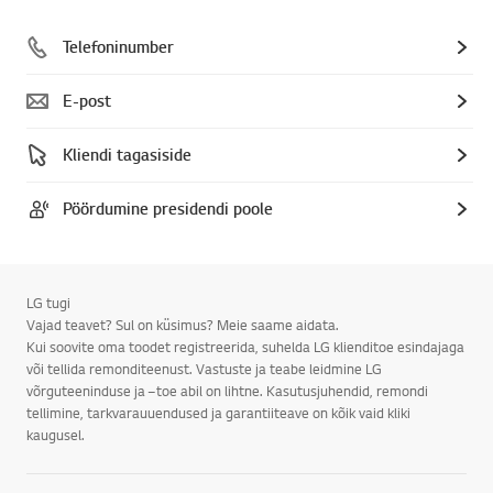
Telefoninumber
E-post
Kliendi tagasiside
Pöördumine presidendi poole
LG tugi
Vajad teavet? Sul on küsimus? Meie saame aidata.
Kui soovite oma toodet registreerida, suhelda LG klienditoe esindajaga
või tellida remonditeenust. Vastuste ja teabe leidmine LG
võrguteeninduse ja –toe abil on lihtne. Kasutusjuhendid, remondi
tellimine, tarkvarauuendused ja garantiiteave on kõik vaid kliki
kaugusel.