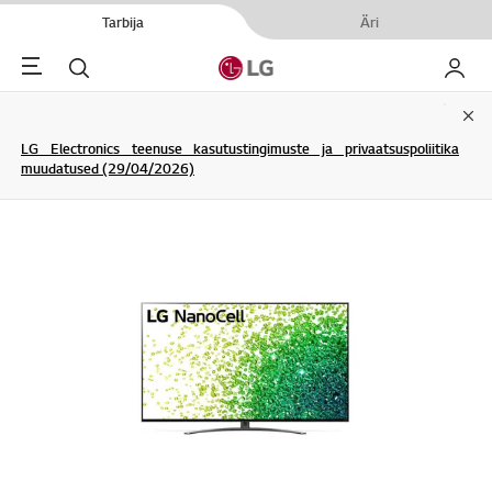
Tarbija
Äri
Menu
Otsi
Minu L
Clo
LG Electronics teenuse kasutustingimuste ja privaatsuspoliitika
muudatused (29/04/2026)