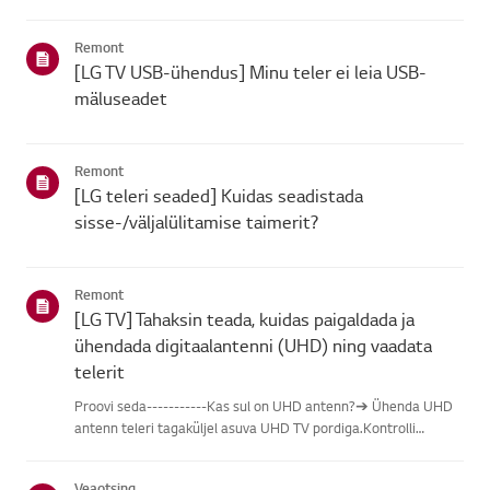
leidmisel vali oma LG toode alljärgnevatest kategooriatest.Vali
oma toodeSee juhend on loodud kõigi mudelite jaoks, seega
Remont
võiva...
[LG TV USB-ühendus] Minu teler ei leia USB-
mäluseadet
Remont
[LG teleri seaded] Kuidas seadistada
sisse-/väljalülitamise taimerit?
Remont
[LG TV] Tahaksin teada, kuidas paigaldada ja
ühendada digitaalantenni (UHD) ning vaadata
telerit
Proovi seda-----------Kas sul on UHD antenn?➔ Ühenda UHD
antenn teleri tagaküljel asuva UHD TV pordiga.Kontrolli
saadaolevaid piirkondi UHD vastuvõtu osas.Kuidas ühendada
antennPaigalda antenn kohta, kus see saab vastu võtta UHD
Veaotsing