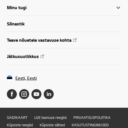
Minu tugi
Sõnastik
Teave nõuetele vastavuse kohta
Jätkusuutlikkus
Eesti, Eesti
SAIDIKAART
LGE teenuse reeglid
PRIVAATSUSPOLIITIKA
Küpsiste reeglid
Küpsiste sätted
KASUTUSTINGIMUSED