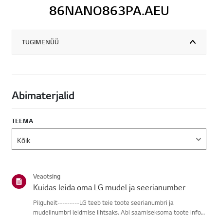
86NANO863PA.AEU
TUGIMENÜÜ
Abimaterjalid
TEEMA
Veaotsing
Kuidas leida oma LG mudel ja seerianumber
Pilguheit---------LG teeb teie toote seerianumbri ja
mudelinumbri leidmise lihtsaks. Abi saamiseksoma toote info