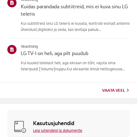
signaali, j...
Kuidas parandada subtiitreid, mis ei kuva sinu LG
teleris
Kui subtiitreid sinu LG teleris ei kuvata, kontrolli esmalt antenni
ühendust,digiboksi ja seda, kas levitaja pakub
subtiitreid.Tavaliste õhu kaudu ülekannete puhul saad sisse
lülitada subtiitrid oma teleriligipääsetavuse menüüs.Kui
Veaotsing
kasutad ...
LG TV-l on heli, aga pilt puudub
Kui kuuled telekast heli, aga ekraan on tühi, vajuta oma
teleripuldi [Volume]nuppu.Kui ekraanile ilmub helitugevuse
indikaator, töötab tõenäoliselt su teleriekraan hästi.Probleemi
võib põhjustada välise seadme signaaliprobleem, lahtine ühen...
VAATA VEEL
Kasutusjuhendid
Leia juhendeid ja dokumente