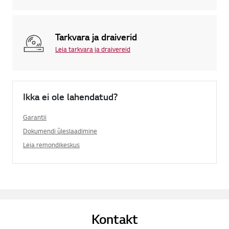
Tarkvara ja draiverid
Leia tarkvara ja draivereid
Ikka ei ole lahendatud?
Garantii
Dokumendi üleslaadimine
Leia remondikeskus
Kontakt