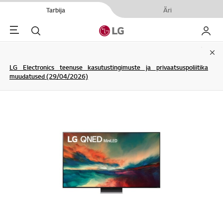
Tarbija
Äri
Menu
Otsi
Minu L
Clo
LG Electronics teenuse kasutustingimuste ja privaatsuspoliitika
muudatused (29/04/2026)