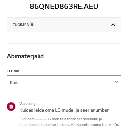
86QNED863RE.AEU
TUGIMENÜÜ
Abimaterjalid
TEEMA
Veaotsing
Kuidas leida oma LG mudel ja seerianumber
Pilguheit---------LG teeb teie toote seerianumbri ja
mudelinumbri leidmise lihtsaks. Abi saamiseksoma toote info