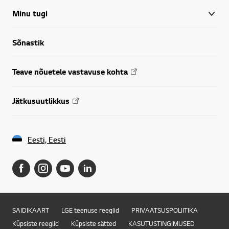
Minu tugi
Sõnastik
Teave nõuetele vastavuse kohta
Jätkusuutlikkus
Eesti, Eesti
SAIDIKAART
LGE teenuse reeglid
PRIVAATSUSPOLIITIKA
Küpsiste reeglid
Küpsiste sätted
KASUTUSTINGIMUSED