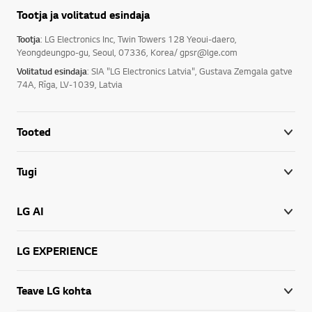
Tootja ja volitatud esindaja
Tootja
: LG Electronics Inc, Twin Towers 128 Yeoui-daero,
Yeongdeungpo-gu, Seoul, 07336, Korea/ gpsr@lge.com
Volitatud esindaja
: SIA "LG Electronics Latvia", Gustava Zemgala gatve
74A, Rīga, LV-1039, Latvia
Tooted
Tugi
LG AI
LG EXPERIENCE
Teave LG kohta