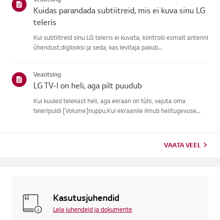
signaali, j...
Kuidas parandada subtiitreid, mis ei kuva sinu LG
teleris
Kui subtiitreid sinu LG teleris ei kuvata, kontrolli esmalt antenni
ühendust,digiboksi ja seda, kas levitaja pakub
subtiitreid.Tavaliste õhu kaudu ülekannete puhul saad sisse
lülitada subtiitrid oma teleriligipääsetavuse menüüs.Kui
Veaotsing
kasutad ...
LG TV-l on heli, aga pilt puudub
Kui kuuled telekast heli, aga ekraan on tühi, vajuta oma
teleripuldi [Volume]nuppu.Kui ekraanile ilmub helitugevuse
indikaator, töötab tõenäoliselt su teleriekraan hästi.Probleemi
võib põhjustada välise seadme signaaliprobleem, lahtine ühen...
VAATA VEEL
Kasutusjuhendid
Leia juhendeid ja dokumente