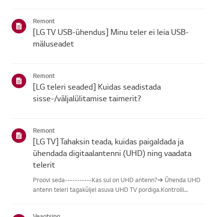
leidmisel vali oma LG toode alljärgnevatest kategooriatest.Vali
oma toodeSee juhend on loodud kõigi mudelite jaoks, seega
Remont
võiva...
[LG TV USB-ühendus] Minu teler ei leia USB-
mäluseadet
Remont
[LG teleri seaded] Kuidas seadistada
sisse-/väljalülitamise taimerit?
Remont
[LG TV] Tahaksin teada, kuidas paigaldada ja
ühendada digitaalantenni (UHD) ning vaadata
telerit
Proovi seda-----------Kas sul on UHD antenn?➔ Ühenda UHD
antenn teleri tagaküljel asuva UHD TV pordiga.Kontrolli
saadaolevaid piirkondi UHD vastuvõtu osas.Kuidas ühendada
antennPaigalda antenn kohta, kus see saab vastu võtta UHD
Veaotsing