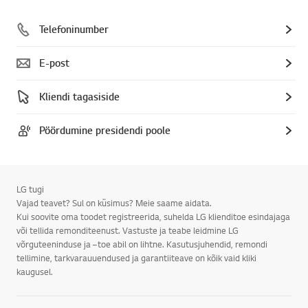
Telefoninumber
E-post
Kliendi tagasiside
Pöördumine presidendi poole
LG tugi
Vajad teavet? Sul on küsimus? Meie saame aidata.
Kui soovite oma toodet registreerida, suhelda LG klienditoe esindajaga
või tellida remonditeenust. Vastuste ja teabe leidmine LG
võrguteeninduse ja –toe abil on lihtne. Kasutusjuhendid, remondi
tellimine, tarkvarauuendused ja garantiiteave on kõik vaid kliki
kaugusel.