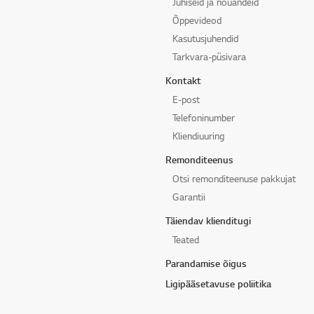
Juhiseid ja nõuandeid
Õppevideod
Kasutusjuhendid
Tarkvara-püsivara
Kontakt
E-post
Telefoninumber
Kliendiuuring
Remonditeenus
Otsi remonditeenuse pakkujat
Garantii
Täiendav klienditugi
Teated
Parandamise õigus
Ligipääsetavuse poliitika