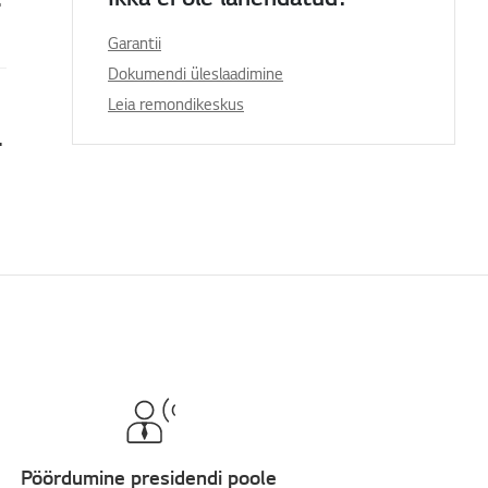
Garantii
Dokumendi üleslaadimine
Leia remondikeskus
itori ühendada.
Pöördumine presidendi poole