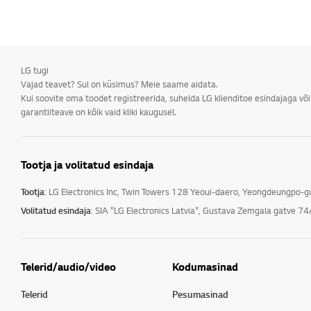
LG tugi
Vajad teavet? Sul on küsimus? Meie saame aidata.
Kui soovite oma toodet registreerida, suhelda LG klienditoe esindajaga võ
garantiiteave on kõik vaid kliki kaugusel.
Tootja ja volitatud esindaja
Tootja
: LG Electronics Inc, Twin Towers 128 Yeoui-daero, Yeongdeungpo-
Volitatud esindaja
: SIA "LG Electronics Latvia", Gustava Zemgala gatve 74
Telerid/audio/video
Kodumasinad
Telerid
Pesumasinad