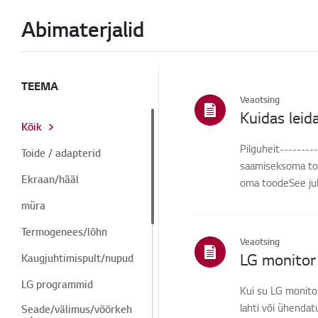
Abimaterjalid
TEEMA
Veaotsing
Kuidas lei
Kõik
Pilguheit--------
Toide / adapterid
saamiseksoma toot
Ekraan/hääl
oma toodeSee juhe
müra
Termogenees/lõhn
Veaotsing
LG monitor e
Kaugjuhtimispult/nupud
LG programmid
Kui su LG monitor 
lahti või ühendat
Seade/välimus/võõrkeh