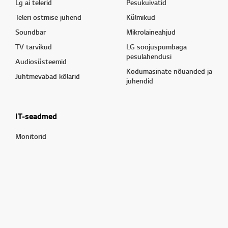
Lg ai telerid
Pesukuivatid
Teleri ostmise juhend
Külmikud
Soundbar
Mikrolaineahjud
TV tarvikud
LG soojuspumbaga
pesulahendusi
Audiosüsteemid
Kodumasinate nõuanded ja
Juhtmevabad kõlarid
juhendid
IT-seadmed
Monitorid