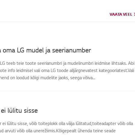
VAATA VEEL
VAATA VEEL
da oma LG mudel ja seerianumber
-LG teeb teie toote seerianumbri ja mudelinumbri leidmise lihtsaks. Abi
e info leidmisel vali oma LG toode alljärgnevatest kategooriatest.Vali
nd on loodud kõigi mudelite jaoks, seega võiva...
i lülitu sisse
ei lülitu sisse, võib toiteplokk olla välja lülitatud,toiteadapter võib olla
ud arvuti võib olla unerežiimis.Kõigepealt ühenda teine seade