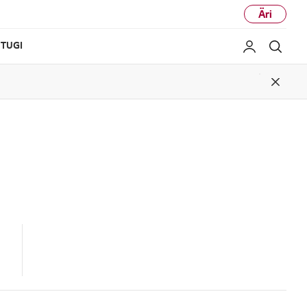
Äri
TUGI
Minu LG
Otsi
Close