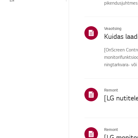
ad
pikendusjuhtmesse
Menüü/Seaded
Installimine /
välisseade ühendus
Veaotsing
Telekanalid/võrgud/rak
endused
[OnScreen Control
Müük / müügiedendus /
monitorifunktsioo
paigaldamine /
spetsifikatsioon
ningtarkvara- võ
laadida ...
Muud
Remont
[LG nutitel
Remont