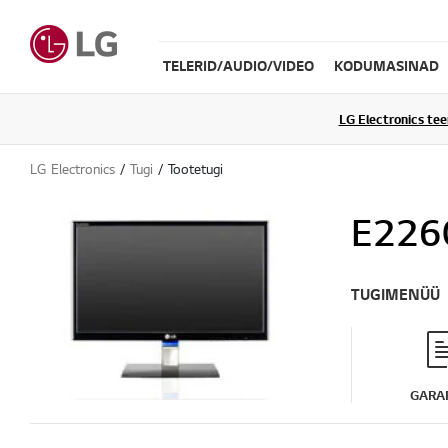
TELERID/AUDIO/VIDEO
KODUMASINAD
LG Electronics te
LG Electronics
Tugi
Tootetugi
E226
TUGIMENÜÜ
GARAN