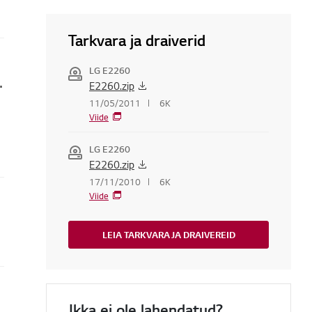
Tarkvara ja draiverid
LG E2260
nitori tarkvara või püsivara
E2260.zip
11/05/2011
6K
Viide
LG E2260
E2260.zip
17/11/2010
6K
Viide
LEIA TARKVARA JA DRAIVEREID
Ikka ei ole lahendatud?
stallida.