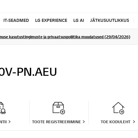
IT-SEADMED
LG EXPERIENCE
LG AI
JÄTKUSUUTLIKKUS
enuse kasutustingimuste ja privaatsuspoliitika muudatused (29/04/2026)
0V-PN.AEU
TII
TOOTE REGISTREERIMINE
TOE KODULEHT