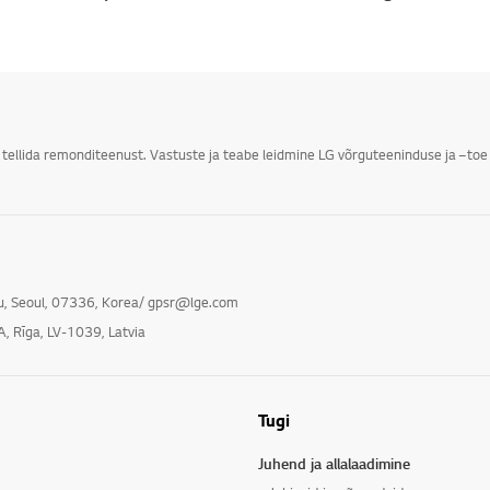
i tellida remonditeenust. Vastuste ja teabe leidmine LG võrguteeninduse ja –toe 
gu, Seoul, 07336, Korea/ gpsr@lge.com
A, Rīga, LV-1039, Latvia
Tugi
Juhend ja allalaadimine