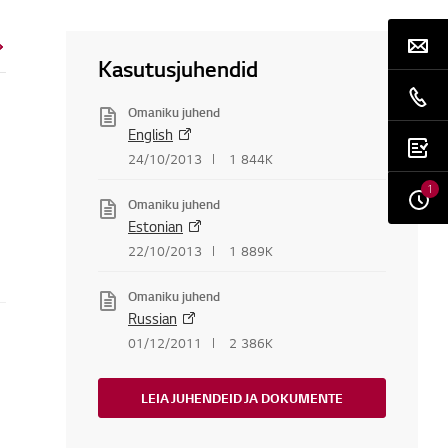
Kasutusjuhendid
Omaniku juhend
English
24/10/2013
1 844K
1
Omaniku juhend
Estonian
22/10/2013
1 889K
Omaniku juhend
Russian
01/12/2011
2 386K
LEIA JUHENDEID JA DOKUMENTE