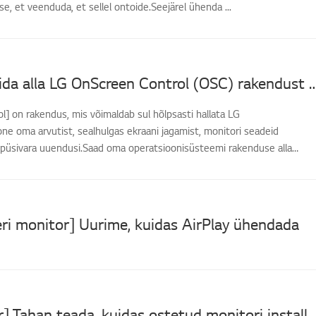
, et veenduda, et sellel ontoide.Seejärel ühenda ...
Kuidas laadida alla LG OnScreen Control (OSC) rakendust ja uuendada mo
] on rakendus, mis võimaldab sul hõlpsasti hallata LG
ne oma arvutist, sealhulgas ekraani jagamist, monitori seadeid
i püsivara uuendusi.Saad oma operatsioonisüsteemi rakenduse alla
eri monitor] Uurime, kuidas AirPlay ühendada
[LG monitor] Tahan teada, kuidas ostetud monitori in