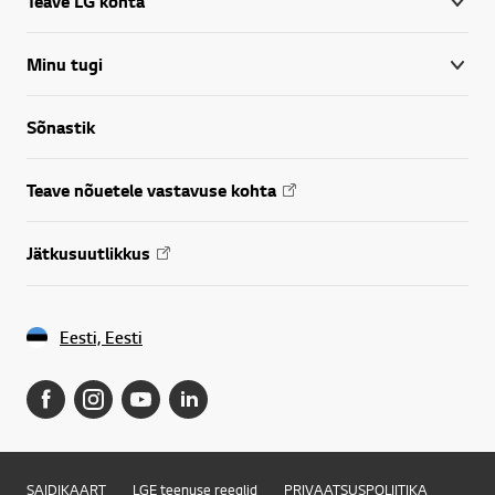
Teave LG kohta
Minu tugi
Sõnastik
Teave nõuetele vastavuse kohta
Jätkusuutlikkus
Eesti, Eesti
SAIDIKAART
LGE teenuse reeglid
PRIVAATSUSPOLIITIKA