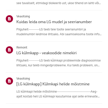
see tavaliselt, etmidagi blokeerib ust, ukse tihend on lahti või
ukseanduriga on probleem.Esiteks kontrolli, kas mõni toit või
riiul takistab ukse sulgumist, ja veendu,et ukse ti...
Veaotsing
Kuidas leida oma LG mudel ja seerianumber
Pilguheit---------LG teeb teie toote seerianumbri ja
mudelinumbri leidmise lihtsaks. Abi saamiseksoma toote info
leidmisel vali oma LG toode alljärgnevatest kategooriatest.Vali
oma toodeSee juhend on loodud kõigi mudelite jaoks, seega
Remont
võiva...
LG külmkapp – veakoodide nimekiri
Pilguheit---------LG teeb külmkapi probleemide diagnoosimise
lihtsaks, kui tekib mingeidprobleeme. Kui tekib probleem, on
külmkapp programmeeritud edastamadiagnostilisi sõnumeid,
mis kuvatakse koodidena, mis aitavad teil või tehnikulseadme
Veaotsing
...
[LG külmkapp] Külmkapi helide mõistmine
LG külmkapi helide mõistmine----------------------------Aeg-
ajalt kostab heli LG külmkapi kasutamise ajal selle erinevate
komponentidetõttu.Kasuta allolevaid nuppe, et kuulda
erinevaid helisid külmkapist, mõista nendepõhjuseid ja õppida,