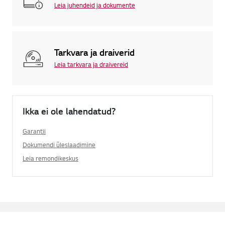
Leia juhendeid ja dokumente
Tarkvara ja draiverid
Leia tarkvara ja draivereid
Ikka ei ole lahendatud?
Garantii
Dokumendi üleslaadimine
Leia remondikeskus