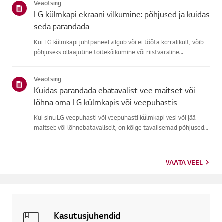
Veaotsing
ku...
LG külmkapi ekraani vilkumine: põhjused ja kuidas
seda parandada
Kui LG külmkapi juhtpaneel vilgub või ei tööta korralikult, võib
põhjuseks ollaajutine toitekõikumine või riistvaraline
probleem.Tõmba külmkapp vooluvõrgust välja, oota 5 minutit ja
ühenda see tagasi, etsüsteem lähtestada. Kui probleem püsi...
Veaotsing
Kuidas parandada ebatavalist vee maitset või
lõhna oma LG külmkapis või veepuhastis
Kui sinu LG veepuhasti või veepuhasti külmkapi vesi või jää
maitseb või lõhnebatavaliselt, on kõige tavalisemad põhjused
hilinenud filtri vahetus,pikaajaline kasutamata jätmine,
sobimatu veevoolik või probleem kraaniveega.Enamasti
lahendab ...
VAATA VEEL
Kasutusjuhendid