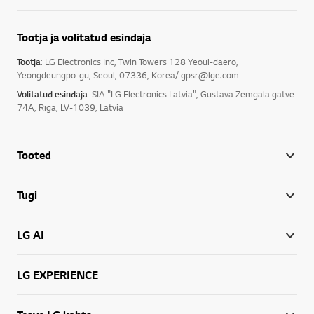
Tootja ja volitatud esindaja
Tootja
: LG Electronics Inc, Twin Towers 128 Yeoui-daero,
Yeongdeungpo-gu, Seoul, 07336, Korea/ gpsr@lge.com
Volitatud esindaja
: SIA "LG Electronics Latvia", Gustava Zemgala gatve
74A, Rīga, LV-1039, Latvia
Tooted
Tugi
LG AI
LG EXPERIENCE