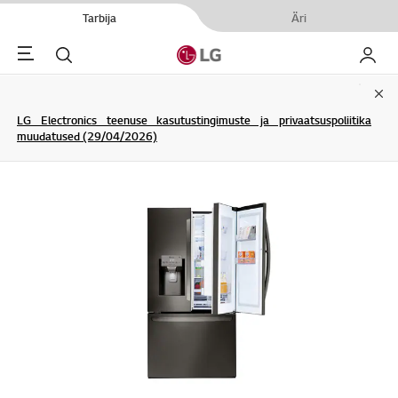
Tarbija
Äri
Menu
Otsi
Minu L
Clo
LG Electronics teenuse kasutustingimuste ja privaatsuspoliitika
muudatused (29/04/2026)