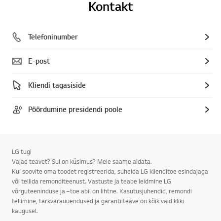
Kontakt
Telefoninumber
E-post
Kliendi tagasiside
Pöördumine presidendi poole
LG tugi
Vajad teavet? Sul on küsimus? Meie saame aidata.
Kui soovite oma toodet registreerida, suhelda LG klienditoe esindajaga
või tellida remonditeenust. Vastuste ja teabe leidmine LG
võrguteeninduse ja –toe abil on lihtne. Kasutusjuhendid, remondi
tellimine, tarkvarauuendused ja garantiiteave on kõik vaid kliki
kaugusel.