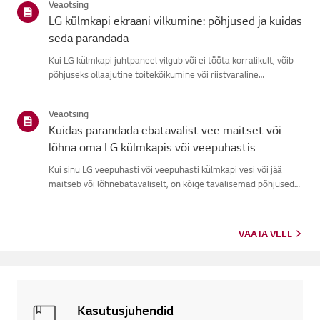
Veaotsing
ku...
LG külmkapi ekraani vilkumine: põhjused ja kuidas
seda parandada
Kui LG külmkapi juhtpaneel vilgub või ei tööta korralikult, võib
põhjuseks ollaajutine toitekõikumine või riistvaraline
probleem.Tõmba külmkapp vooluvõrgust välja, oota 5 minutit ja
ühenda see tagasi, etsüsteem lähtestada. Kui probleem püsi...
Veaotsing
Kuidas parandada ebatavalist vee maitset või
lõhna oma LG külmkapis või veepuhastis
Kui sinu LG veepuhasti või veepuhasti külmkapi vesi või jää
maitseb või lõhnebatavaliselt, on kõige tavalisemad põhjused
hilinenud filtri vahetus,pikaajaline kasutamata jätmine,
sobimatu veevoolik või probleem kraaniveega.Enamasti
lahendab ...
VAATA VEEL
Kasutusjuhendid