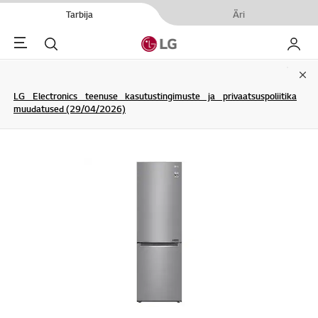
Tarbija
Äri
Menu
Otsi
Minu L
Clo
LG Electronics teenuse kasutustingimuste ja privaatsuspoliitika
muudatused (29/04/2026)