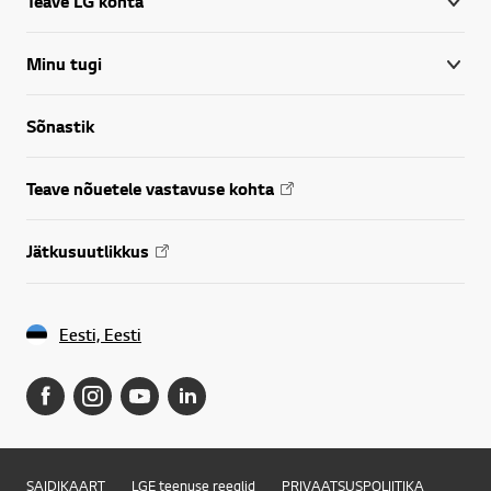
Teave LG kohta
Minu tugi
Sõnastik
Teave nõuetele vastavuse kohta
Jätkusuutlikkus
Eesti, Eesti
SAIDIKAART
LGE teenuse reeglid
PRIVAATSUSPOLIITIKA