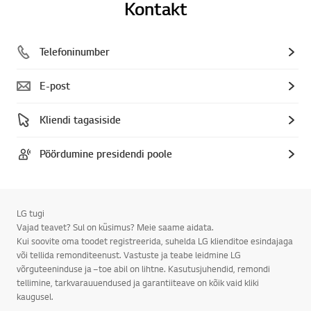
Kontakt
Telefoninumber
E-post
Kliendi tagasiside
Pöördumine presidendi poole
LG tugi
Vajad teavet? Sul on küsimus? Meie saame aidata.
Kui soovite oma toodet registreerida, suhelda LG klienditoe esindajaga
või tellida remonditeenust. Vastuste ja teabe leidmine LG
võrguteeninduse ja –toe abil on lihtne. Kasutusjuhendid, remondi
tellimine, tarkvarauuendused ja garantiiteave on kõik vaid kliki
kaugusel.