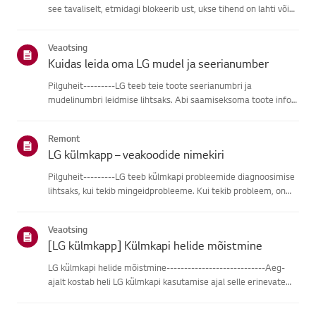
see tavaliselt, etmidagi blokeerib ust, ukse tihend on lahti või
ukseanduriga on probleem.Esiteks kontrolli, kas mõni toit või
riiul takistab ukse sulgumist, ja veendu,et ukse ti...
Veaotsing
Kuidas leida oma LG mudel ja seerianumber
Pilguheit---------LG teeb teie toote seerianumbri ja
mudelinumbri leidmise lihtsaks. Abi saamiseksoma toote info
leidmisel vali oma LG toode alljärgnevatest kategooriatest.Vali
oma toodeSee juhend on loodud kõigi mudelite jaoks, seega
Remont
võiva...
LG külmkapp – veakoodide nimekiri
Pilguheit---------LG teeb külmkapi probleemide diagnoosimise
lihtsaks, kui tekib mingeidprobleeme. Kui tekib probleem, on
külmkapp programmeeritud edastamadiagnostilisi sõnumeid,
mis kuvatakse koodidena, mis aitavad teil või tehnikulseadme
Veaotsing
...
[LG külmkapp] Külmkapi helide mõistmine
LG külmkapi helide mõistmine----------------------------Aeg-
ajalt kostab heli LG külmkapi kasutamise ajal selle erinevate
komponentidetõttu.Kasuta allolevaid nuppe, et kuulda
erinevaid helisid külmkapist, mõista nendepõhjuseid ja õppida,