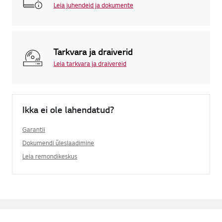
Leia juhendeid ja dokumente
Tarkvara ja draiverid
Leia tarkvara ja draivereid
Ikka ei ole lahendatud?
Garantii
Dokumendi üleslaadimine
Leia remondikeskus