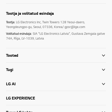
Tootja ja volitatud esindaja
Tootja
: LG Electronics Inc, Twin Towers 128 Yeoui-daero,
Yeongdeungpo-gu, Seoul, 07336, Korea/ gpsr@lge.com
Volitatud esindaja
: SIA "LG Electronics Latvia", Gustava Zemgala gatve
74A, Rīga, LV-1039, Latvia
Tooted
Tugi
LG AI
LG EXPERIENCE