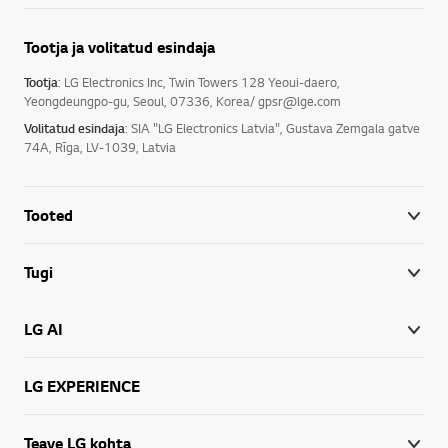
Tootja ja volitatud esindaja
Tootja
: LG Electronics Inc, Twin Towers 128 Yeoui-daero,
Yeongdeungpo-gu, Seoul, 07336, Korea/ gpsr@lge.com
Volitatud esindaja
: SIA "LG Electronics Latvia", Gustava Zemgala gatve
74A, Rīga, LV-1039, Latvia
Tooted
Tugi
LG AI
LG EXPERIENCE
Teave LG kohta