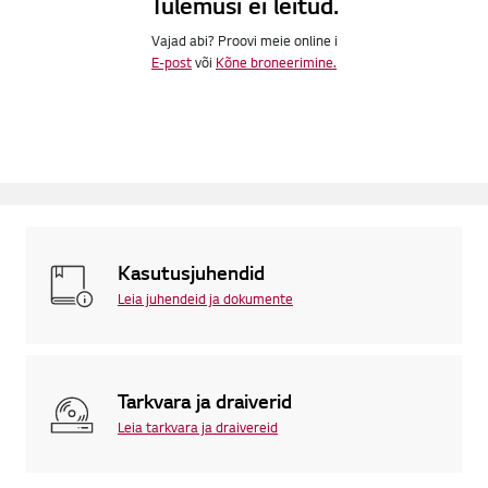
Tulemusi ei leitud.
Vajad abi? Proovi meie online i
E-post
või
Kõne broneerimine.
Kasutusjuhendid
Leia juhendeid ja dokumente
Tarkvara ja draiverid
Leia tarkvara ja draivereid