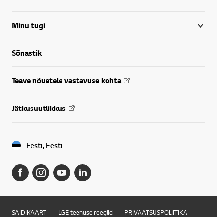
Minu tugi
Sõnastik
Teave nõuetele vastavuse kohta
Jätkusuutlikkus
Eesti, Eesti
SAIDIKAART
LGE teenuse reeglid
PRIVAATSUSPOLIITIKA