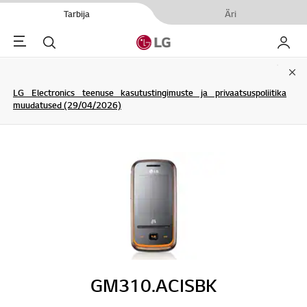
Tarbija
Äri
Menu
Otsi
Minu L
Clo
LG Electronics teenuse kasutustingimuste ja privaatsuspoliitika
muudatused (29/04/2026)
GM310.ACISBK