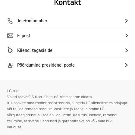
Kontakt
Telefoninumber
E-post
Kliendi tagasiside
Pöördumine presidendi poole
LG tugi
Vajad teavet? Sul on küsimus? Meie saame aidata.
Kui soovite oma toodet registreerida, suhelda LG klienditoe esindajaga
või tellida remonditeenust. Vastuste ja teabe leidmine LG
võrguteeninduse ja –toe abil on lihtne. Kasutusjuhendid, remondi
tellimine, tarkvarauuendused ja garantiiteave on kõik vaid kliki
kaugusel.