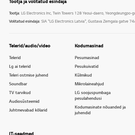
Tootja ja volitatud esindaja
Tootja
: LG Electronics Inc, Twin Towers 128 Yeoui-daero, Yeongdeungpo-
Volitatud esindaja
: SIA "LG Electronics Latvia", Gustava Zemgala gatve 74
Telerid/audio/video
Kodumasinad
Telerid
Pesumasinad
Lg ai telerid
Pesukuivatid
Teleri ostmise juhend
Külmikud
Soundbar
Mikrolaineahjud
TV tarvikud
LG soojuspumbaga
pesulahendusi
Audiosüsteemid
Kodumasinate nõuanded ja
Juhtmevabad kõlarid
juhendid
IT-seadmed