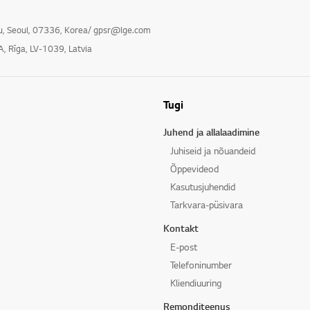
gu, Seoul, 07336, Korea/ gpsr@lge.com
A, Rīga, LV-1039, Latvia
Tugi
Juhend ja allalaadimine
Juhiseid ja nõuandeid
Õppevideod
Kasutusjuhendid
Tarkvara-püsivara
Kontakt
E-post
Telefoninumber
Kliendiuuring
Remonditeenus