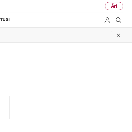
Äri
TUGI
Minu LG
Otsi
Close