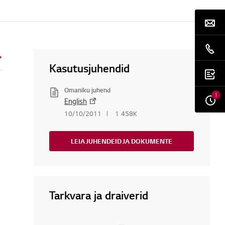
Kasutusjuhendid
Omaniku juhend
1
English
10/10/2011
1 458K
LEIA JUHENDEID JA DOKUMENTE
Tarkvara ja draiverid