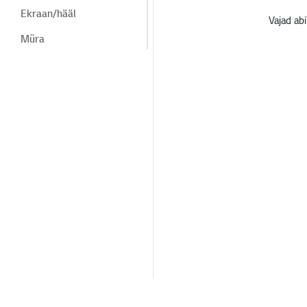
Ekraan/hääl
Vajad abi
Müra
Kuumus/lõhn
müra
Termogenees/lõhn
Kosmeetiline/füüsiline
Kaugjuhtimispult/nupud
LG programmid
Menüü/seaded
Seade/välimus/võõrkeh
ad
Menüü/Seaded
Ühendused/paigaldus