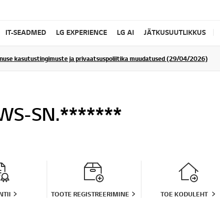
IT-SEADMED
LG EXPERIENCE
LG AI
JÄTKUSUUTLIKKUS
enuse kasutustingimuste ja privaatsuspoliitika muudatused (29/04/2026)
WS-SN.*******
TII
TOOTE REGISTREERIMINE
TOE KODULEHT