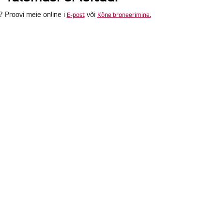
? Proovi meie online i
või
E-post
Kõne broneerimine.