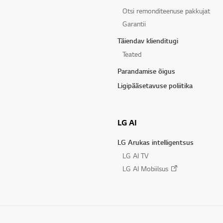
Otsi remonditeenuse pakkujat
Garantii
Täiendav klienditugi
Teated
Parandamise õigus
Ligipääsetavuse poliitika
LG AI
LG Arukas intelligentsus
LG AI TV
LG AI Mobiilsus