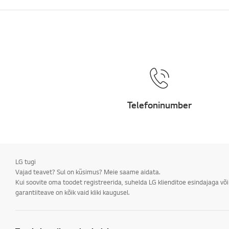
Installimine /
välisseade ühendus
Telekanalid/võrgud/rak
endused
algatamine/ThinQ/Võrk
/Rakendused
Müük / müügiedendus /
paigaldamine /
Telefoninumber
spetsifikatsioon
Muud
LG tugi
Vajad teavet? Sul on küsimus? Meie saame aidata.
Kui soovite oma toodet registreerida, suhelda LG klienditoe esindajaga võ
garantiiteave on kõik vaid kliki kaugusel.