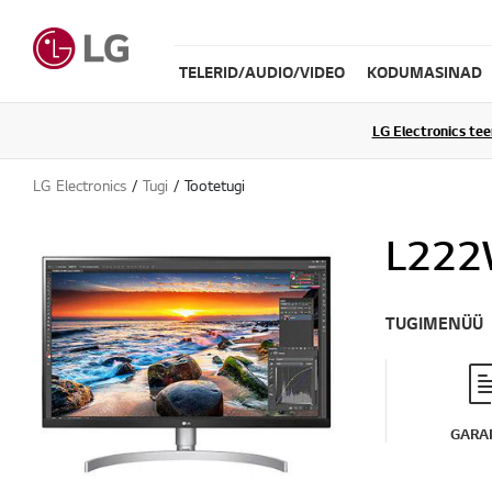
TELERID/AUDIO/VIDEO
KODUMASINAD
LG Electronics te
LG Electronics
Tugi
Tootetugi
L222
TUGIMENÜÜ
GARAN