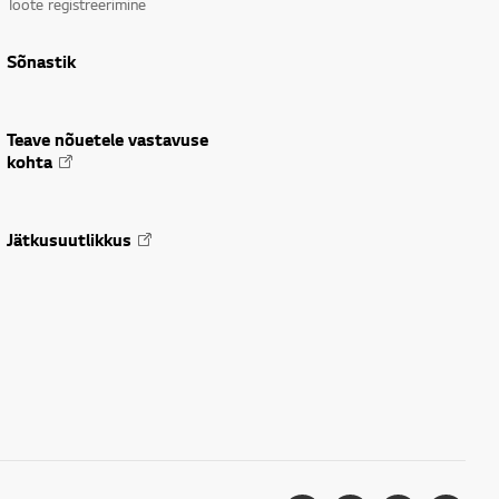
Toote registreerimine
Sõnastik
Teave nõuetele vastavuse
kohta
Jätkusuutlikkus